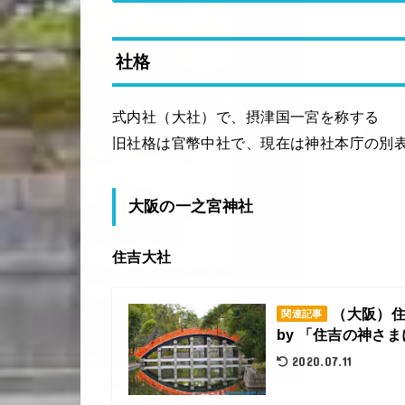
社格
式内社（大社）で、摂津国一宮を称する
旧社格は官幣中社で、現在は神社本庁の別
大阪の一之宮神社
住吉大社
（大阪）住
関連記事
by 「住吉の神さまに
2020.07.11