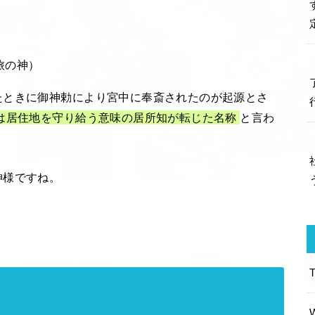
旅の神）
たときに御神勅により宮中に奉斎されたのが起源とさ
は居住地を守り給う意味の居所知が転じた名称
と言わ
神様ですね。