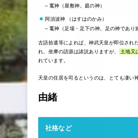
– 竃神（屋敷神。庭の神）
阿須波神 （はすはのかみ）
– 竃神（足場・足下の神。足の神であり
古語拾遺等によれば、神武天皇が即位され
れ、坐摩の語源は諸説ありますが、
土地又
れています。
天皇の住居を司るというのは、とても凄い
由緒
社格など