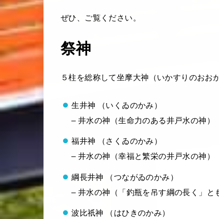
ぜひ、ご覧ください。
祭神
５柱を総称して坐摩大神（いかすりのおお
生井神 （いくゐのかみ）
– 井水の神（生命力のある井戸水の神）
福井神 （さくゐのかみ）
– 井水の神（幸福と繁栄の井戸水の神）
綱長井神 （つながゐのかみ）
– 井水の神（「釣瓶を吊す綱の長く」
波比祇神 （はひきのかみ）