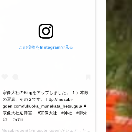
この投稿をInstagramで見る
宗像大社のBlogをアップしました。 １）本殿
の写真、その２です。 http://musubi-
goen.com/fukuoka_munakata_hetsuguu/ #
宗像大社辺津宮 #宗像大社 #神社 #御朱
印 #a7iii
Musubi-goen
(@musubi_goen)がシェアした投稿 –
2020年 6月月6