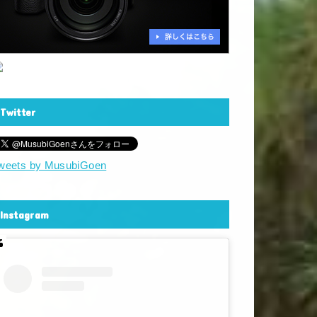
Twitter
weets by MusubiGoen
Instagram