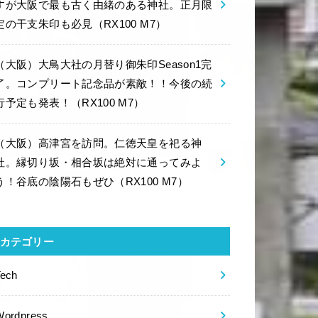
すが大阪で最も古く由緒のある神社。正月限
定の干支朱印も必見（RX100 M7）
（大阪）大鳥大社の月替り御朱印Season1完
了。コンプリート記念品が素敵！！今後の続
行予定も発表！（RX100 M7）
（大阪）高津宮を訪問。仁徳天皇を祀る神
社。縁切り坂・相合坂は絶対に通ってみよ
う！谷底の陰陽石もぜひ（RX100 M7）
カテゴリー
Tech
Wordpress