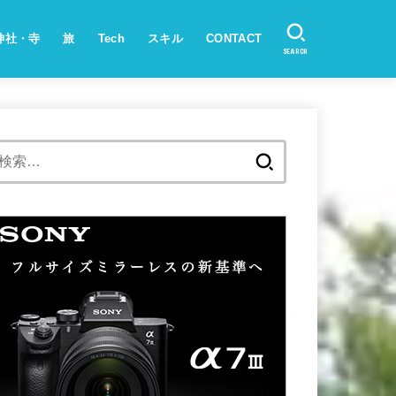
神社・寺
旅
Tech
スキル
CONTACT
SEARCH
検
索: