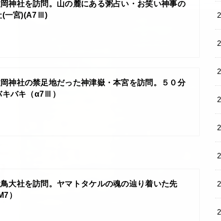
枚岡神社を訪問。山の麓にある粥占い・お笑い神事の
一宮)(A7Ⅲ)
枚岡神社の禁足地だった神津嶽・本宮を訪問。５０分
キバキ（α7Ⅲ）
大鳥大社を訪問。ヤマトタケルの魂の辿り着いた先
M7）