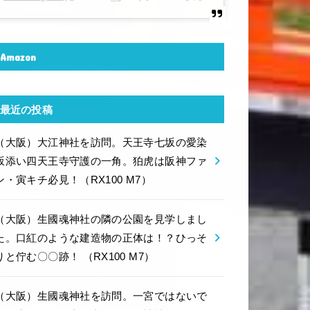
Amazon
最近の投稿
（大阪）大江神社を訪問。天王寺七坂の愛染
坂添い四天王寺守護の一角。狛虎は阪神ファ
ン・寅キチ必見！（RX100 M7）
（大阪）生國魂神社の隣の公園を見学しまし
た。口紅のような建造物の正体は！？ひっそ
りと佇む〇〇跡！ （RX100 M7）
（大阪）生國魂神社を訪問。一宮ではないで