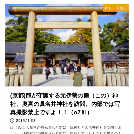
神社（関西）
(京都)龍が守護する元伊勢の籠（この）神
社、奥宮の眞名井神社を訪問。内部では写
真撮影禁止ですよ！！（α7Ⅲ）
2019.11.22
はじめに 天橋立の観光をした際に、籠神社と眞名井神社を訪問しま
した。 伊勢神宮が建立される前に、鎮座していたとされる場所の１