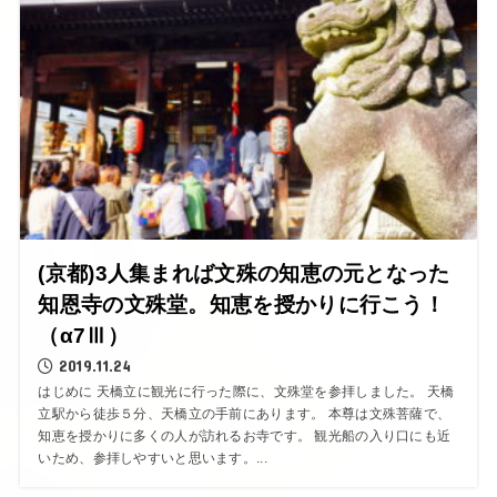
(京都)3人集まれば文殊の知恵の元となった
知恩寺の文殊堂。知恵を授かりに行こう！
（α7Ⅲ）
2019.11.24
はじめに 天橋立に観光に行った際に、文殊堂を参拝しました。 天橋
立駅から徒歩５分、天橋立の手前にあります。 本尊は文殊菩薩で、
知恵を授かりに多くの人が訪れるお寺です。 観光船の入り口にも近
いため、参拝しやすいと思います。...