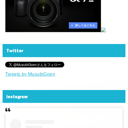
Twitter
Tweets by MusubiGoen
Instagram