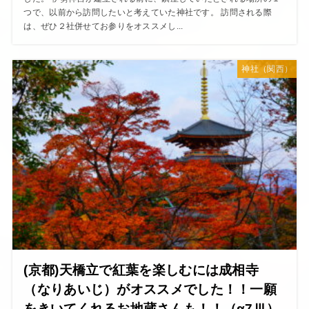
つで、以前から訪問したいと考えていた神社です。 訪問される際
は、ぜひ２社併せてお参りをオススメし...
神社（関西）
(京都)天橋立で紅葉を楽しむには成相寺
（なりあいじ）がオススメでした！！一願
をきいてくれるお地蔵さんも！！（α7Ⅲ）