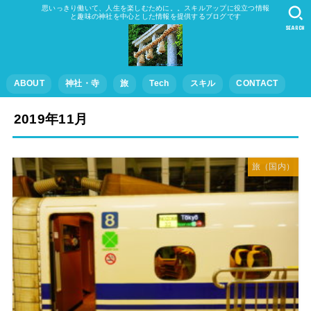
思いっきり働いて、人生を楽しむために。。スキルアップに役立つ情報
と趣味の神社を中心とした情報を提供するブログです
SEARCH
ABOUT
神社・寺
旅
Tech
スキル
CONTACT
2019年11月
旅（国内）