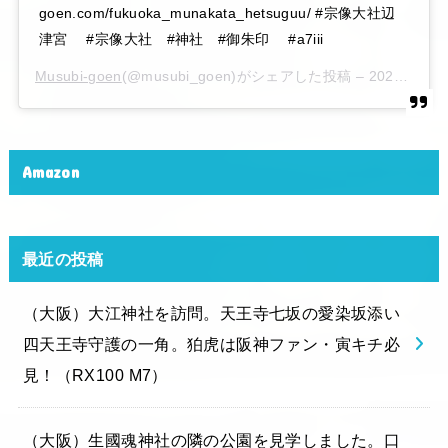
goen.com/fukuoka_munakata_hetsuguu/ #宗像大社辺
津宮 #宗像大社 #神社 #御朱印 #a7iii
Musubi-goen
(@musubi_goen)がシェアした投稿 –
2020年 6月月6日午後10時15分PDT
Amazon
最近の投稿
（大阪）大江神社を訪問。天王寺七坂の愛染坂添い
四天王寺守護の一角。狛虎は阪神ファン・寅キチ必
見！（RX100 M7）
（大阪）生國魂神社の隣の公園を見学しました。口