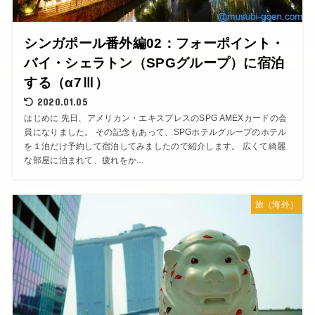
シンガポール番外編02：フォーポイント・
バイ・シェラトン（SPGグループ）に宿泊
する（α7Ⅲ）
2020.01.05
はじめに 先日、アメリカン・エキスプレスのSPG AMEXカードの会
員になりました。 その記念もあって、SPGホテルグループのホテル
を１泊だけ予約して宿泊してみましたので紹介します。 広くて綺麗
な部屋に泊まれて、疲れをか...
旅（海外）