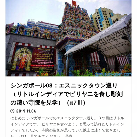
シンガポール08：エスニックタウン巡り
（リトルインディアでビリヤニを食し彫刻
の凄い寺院を見学）（α7Ⅲ）
2019.11.06
はじめに シンガポールでのエスニックタウン巡り。３つ目はリトル
インディアです。 ビリヤニを食べよう、と思って訪れたリトルイン
ディアでしたが、 寺院の装飾が思っていた以上に凄くて驚きまし
た。 ぜひ、見てみてください。 昼食...