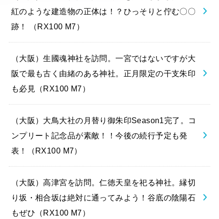
紅のような建造物の正体は！？ひっそりと佇む〇〇
跡！ （RX100 M7）
（大阪）生國魂神社を訪問。一宮ではないですが大
阪で最も古く由緒のある神社。正月限定の干支朱印
も必見（RX100 M7）
（大阪）大鳥大社の月替り御朱印Season1完了。コ
ンプリート記念品が素敵！！今後の続行予定も発
表！（RX100 M7）
（大阪）高津宮を訪問。仁徳天皇を祀る神社。縁切
り坂・相合坂は絶対に通ってみよう！谷底の陰陽石
もぜひ（RX100 M7）