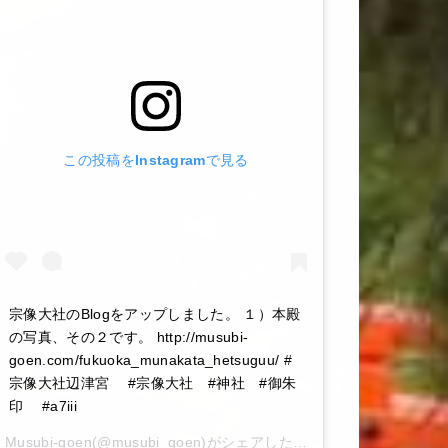
この投稿をInstagramで見る
宗像大社のBlogをアップしました。 １）本殿
の写真、その２です。 http://musubi-
goen.com/fukuoka_munakata_hetsuguu/ #
宗像大社辺津宮 #宗像大社 #神社 #御朱
印 #a7iii
Musubi-goen
(@musubi_goen)がシェアした投稿 –
2020年 6月月6