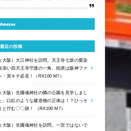
Amazon
最近の投稿
（大阪）大江神社を訪問。天王寺七坂の愛染
坂添い四天王寺守護の一角。狛虎は阪神ファ
ン・寅キチ必見！（RX100 M7）
（大阪）生國魂神社の隣の公園を見学しまし
た。口紅のような建造物の正体は！？ひっそ
りと佇む〇〇跡！ （RX100 M7）
（大阪）生國魂神社を訪問。一宮ではないで