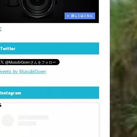
Twitter
weets by MusubiGoen
Instagram