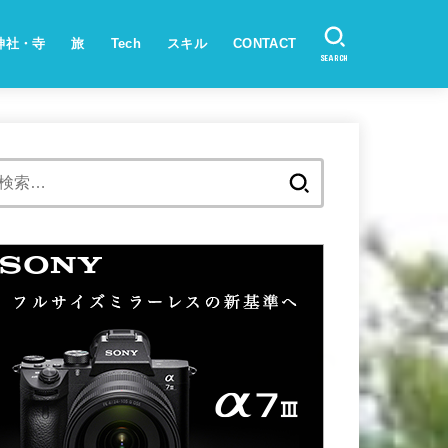
神社・寺
旅
Tech
スキル
CONTACT
SEARCH
検
索: