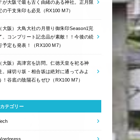
すが大阪で最も古く由緒のある神社。正月限
定の干支朱印も必見（RX100 M7）
（大阪）大鳥大社の月替り御朱印Season1完
了。コンプリート記念品が素敵！！今後の続
行予定も発表！（RX100 M7）
（大阪）高津宮を訪問。仁徳天皇を祀る神
社。縁切り坂・相合坂は絶対に通ってみよ
う！谷底の陰陽石もぜひ（RX100 M7）
カテゴリー
Tech
Wordpress