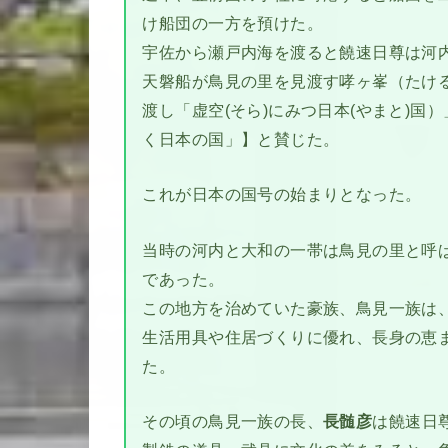
け船団の一方を預けた。
宇佐から瀬戸内海を渡ると饒速日尊は河
天磐船が鳥見の里を見渡す哮ヶ峯（たけ
渡し「虚空(そら)にみつ日本(やまと)国
く日本の国」】と賛じた。
これが日本の国号の始まりとなった。
当時の河内と大和の一帯は鳥見の里と呼
であった。
この地方を治めていた豪族、鳥見一族は
生活用具や住居づくりに優れ、長身の恵
た。
その頃の鳥見一族の長、
長髄彦
は饒速日