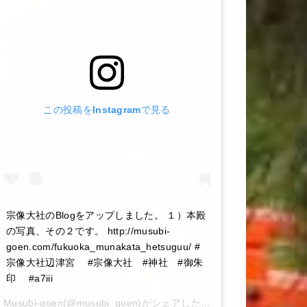
この投稿をInstagramで見る
宗像大社のBlogをアップしました。 １）本殿
の写真、その２です。 http://musubi-
goen.com/fukuoka_munakata_hetsuguu/ #
宗像大社辺津宮 #宗像大社 #神社 #御朱
印 #a7iii
Musubi-goen
(@musubi_goen)がシェアした投稿 –
2020年 6月月6