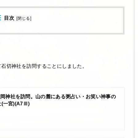
目次
[
閉じる
]
て石切神社を訪問することにしました。
枚岡神社を訪問。山の麓にある粥占い・お笑い神事の
一宮)(A7Ⅲ)