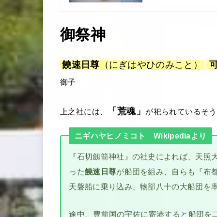
御祭神
饒速日尊
（にぎはやひのみこと）
御子
「荒魂」
上之社には、
が祀られているそう
ニギハヤヒノミコト Wikipediaより
『石切劔箭神社』の社史によれば、天照
った
饒速日尊
が船団を組み、自らも『布
天磐船に乗り込み、物部八十の大船団を
途中、豊前国の宇佐に寄港すると船団を