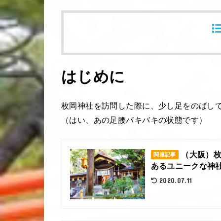
はじめに
枚岡神社を訪問した際に、少し足をのばし
（はい、あの足腰バキバキの状態です）
（大阪）
関連記事
あるユニークな神社(
2020.07.11