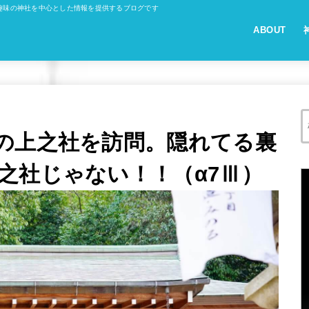
趣味の神社を中心とした情報を提供するブログです
ABOUT
の上之社を訪問。隠れてる裏
之社じゃない！！（α7Ⅲ）