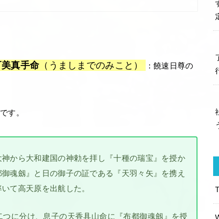
可美真手命
（うましまでのみこと）
：饒速日尊の
です。
大神から大和建国の神勅を拝し『十種の瑞宝』を授か
都御魂劔』と日の御子の証である『天羽々矢』を携え
率いて高天原を出航した。
二つに分け、息子の天香具山命に『布都御魂劔』を授