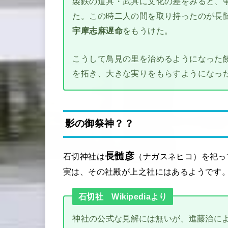
製鉄の道具・武具に文化の差をみると、
た。この時二人の間を取り持ったのが長
宇摩志麻遅命
をもうけた。
こうして鳥見の里を治めるようになった
を拓き、大きな実りをもらすようになっ
影の御祭神？？
長髄彦
石切神社は
祀っ
（ナガスネヒコ）
を
実は、その社殿が上之社にはあるようです
石切社 Wikipediaより
神社の公式な見解には無いが、進藤治に