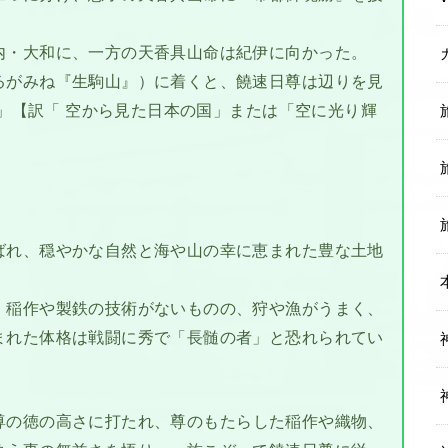
内・大和に、一方の天香具山命は紀伊に向かった。
るがみね『生駒山』）に着くと、饒速日尊は辺りを見
）」【訳「 空から見た日本の国」または「空に光り輝
ばれ、穏やかな自然と海や山の幸に恵まれた豊な土地
、稲作や製鉄の技術がないものの、狩や漁がうまく、
まれた体格は戦闘に秀で「長髄の者」と恐れられてい
尊の徳の高さに打たれ、尊のもたらした稲作や織物、