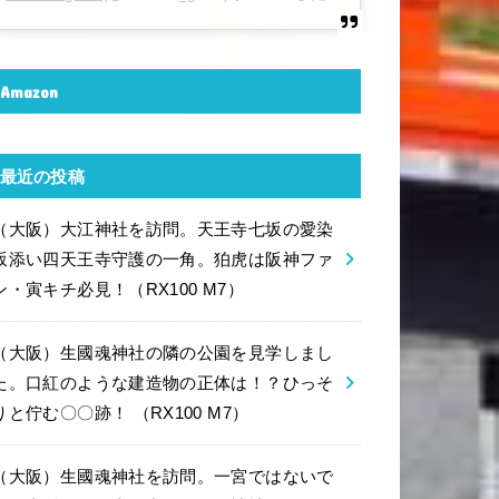
Amazon
最近の投稿
（大阪）大江神社を訪問。天王寺七坂の愛染
坂添い四天王寺守護の一角。狛虎は阪神ファ
ン・寅キチ必見！（RX100 M7）
（大阪）生國魂神社の隣の公園を見学しまし
た。口紅のような建造物の正体は！？ひっそ
りと佇む〇〇跡！ （RX100 M7）
（大阪）生國魂神社を訪問。一宮ではないで