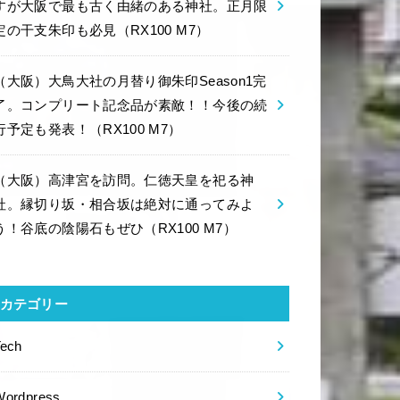
すが大阪で最も古く由緒のある神社。正月限
定の干支朱印も必見（RX100 M7）
（大阪）大鳥大社の月替り御朱印Season1完
了。コンプリート記念品が素敵！！今後の続
行予定も発表！（RX100 M7）
（大阪）高津宮を訪問。仁徳天皇を祀る神
社。縁切り坂・相合坂は絶対に通ってみよ
う！谷底の陰陽石もぜひ（RX100 M7）
カテゴリー
Tech
Wordpress