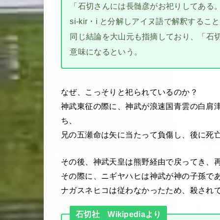
「石切さんには長髄彦がお祀りしてある。
si-kir・i と分解しアイヌ語で解釈す
同じ結論を大山元も指摘しており、「石切」 i
意味になるという。
なぜ、こっそりと祀られているのか？
神武東征の際に、神武が浪速国青雲の白肩
ち、
兄の五瀬命は矢に当たって負傷し、後に死
その後、神武天皇は熊野経由で戻ってき、
その際に、ニギヤハヒは神武が神の子孫で
ナガスネヒコは従わなかったため、殺され
石切社 Wikipediaより