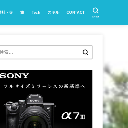
神社・寺
旅
Tech
スキル
CONTACT
SEARCH
検
索: