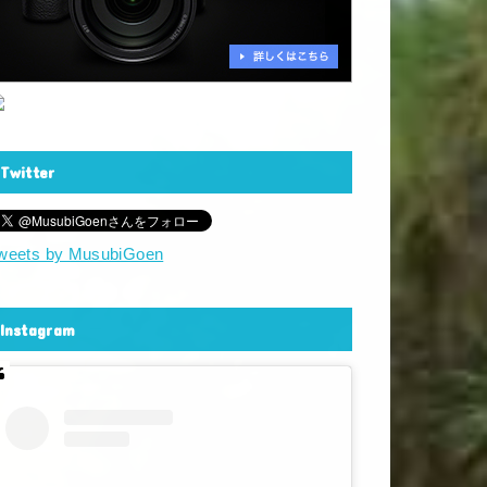
Twitter
weets by MusubiGoen
Instagram