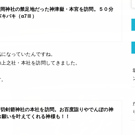
枚岡神社の禁足地だった神津嶽・本宮を訪問。５０分
キバキ（α7Ⅲ）
気になっていたんですね。
の上之社・本社を訪問してきました。
す。
石切剣箭神社の本社を訪問。お百度詣りやでんぼの神
お願いを叶えてくれる神様も！！