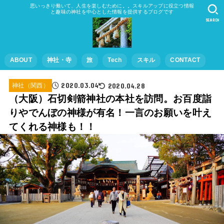
思いっきり働いて、人生を楽しむために。。スキルアップに役立つ情報
と趣味の神社を中心とした情報を提供するブログです
SEARCH
ABOUT
神社・寺
旅
Tech
スキル
CONTACT
2020.03.04
2020.04.28
神社（関西）
（大阪）石切剣箭神社の本社を訪問。お百度詣
りやでんぼの神様が有名！一言のお願いを叶え
てくれる神様も！！