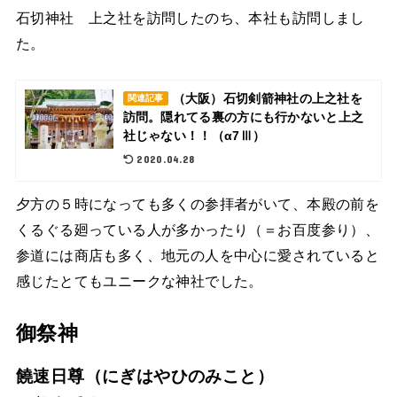
石切神社 上之社を訪問したのち、本社も訪問しまし
た。
（大阪）石切剣箭神社の上之社を
関連記事
訪問。隠れてる裏の方にも行かないと上之
社じゃない！！（α7Ⅲ）
2020.04.28
夕方の５時になっても多くの参拝者がいて、本殿の前を
くるぐる廻っている人が多かったり（＝お百度参り）、
参道には商店も多く、地元の人を中心に愛されていると
感じたとてもユニークな神社でした。
御祭神
饒速日尊（にぎはやひのみこと）