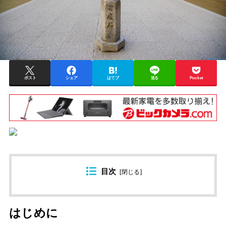
ポスト
シェア
はてブ
送る
Pocket
目次
[
閉じる
]
はじめに