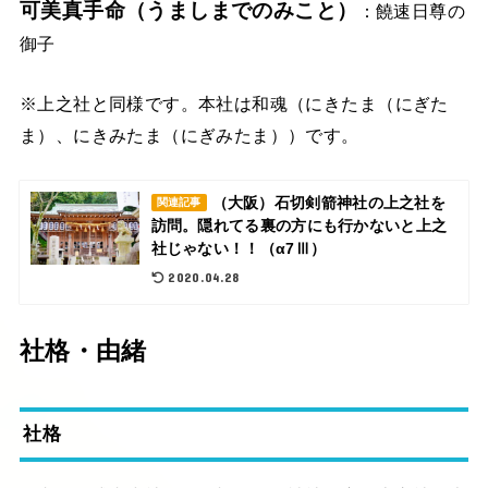
可美真手命（うましまでのみこと）
：饒速日尊の
御子
※上之社と同様です。本社は和魂（にきたま（にぎた
ま）、にきみたま（にぎみたま））です。
（大阪）石切剣箭神社の上之社を
関連記事
訪問。隠れてる裏の方にも行かないと上之
社じゃない！！（α7Ⅲ）
2020.04.28
社格・由緒
社格