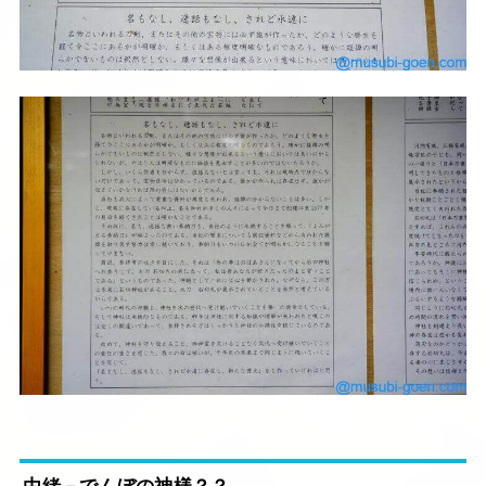
由緒－でんぼの神様？？