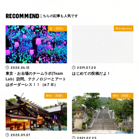
RECOMMEND
旅（国内）
Wordpress
2020.06.12
2019.07.20
東京・お台場のチームラボ(Team
はじめての投稿だよ！
Lab）訪問。テクノロジーとアート
はボーダーレス！！（α７Ⅲ）
神社（関東）
神社（関西）
2020.09.07
2021.02.25