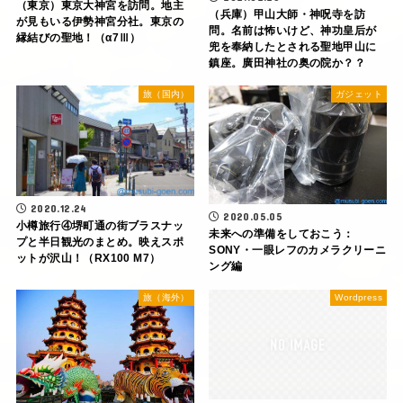
（東京）東京大神宮を訪問。地主
（兵庫）甲山大師・神呪寺を訪
が見もいる伊勢神宮分社。東京の
問。名前は怖いけど、神功皇后が
縁結びの聖地！（α7Ⅲ）
兜を奉納したとされる聖地甲山に
鎮座。廣田神社の奥の院か？？
旅（国内）
ガジェット
2020.12.24
2020.05.05
小樽旅行④堺町通の街ブラスナッ
未来への準備をしておこう：
プと半日観光のまとめ。映えスポ
SONY・一眼レフのカメラクリーニ
ットが沢山！（RX100 M7）
ング編
旅（海外）
Wordpress