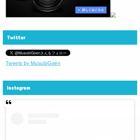
Twitter
Tweets by MusubiGoen
Instagram