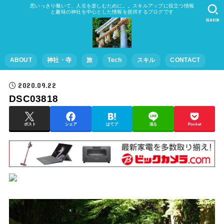
思いっきり働いて、人生を楽しむために。。スキルアップに役立つ情報
と趣味の神社を中心とした情報を提供するブログです
SEARCH
ABOUT
神社・寺
旅
Tech
スキル
CONTACT
2020.09.22
DSC03818
ポスト
シェア
はてブ
送る
Pocket