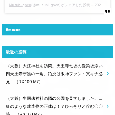
Musubi-goen
(@musubi_goen)がシェアした投稿 –
2020年 6月月6日午後10時15分PDT
Amazon
最近の投稿
（大阪）大江神社を訪問。天王寺七坂の愛染坂添い
四天王寺守護の一角。狛虎は阪神ファン・寅キチ必
見！（RX100 M7）
（大阪）生國魂神社の隣の公園を見学しました。口
紅のような建造物の正体は！？ひっそりと佇む〇〇
跡！ （RX100 M7）