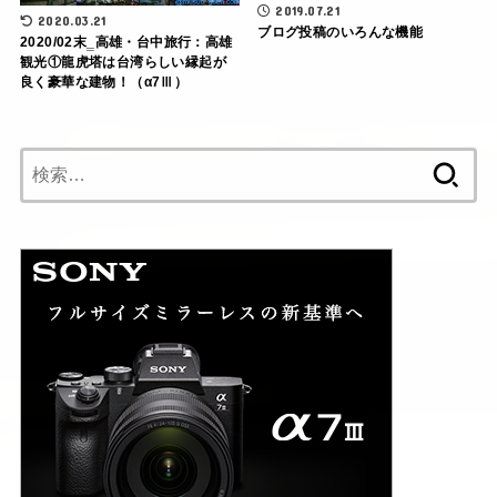
2019.07.21
2020.03.21
ブログ投稿のいろんな機能
2020/02末‗高雄・台中旅行：高雄
観光①龍虎塔は台湾らしい縁起が
良く豪華な建物！（α7Ⅲ）
検
索: