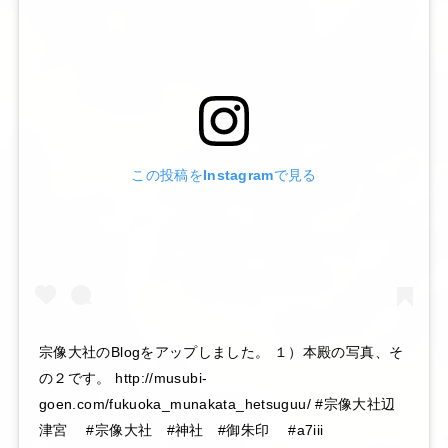
この投稿をInstagramで見る
宗像大社のBlogをアップしました。 １）本殿の写真、そ
の２です。 http://musubi-
goen.com/fukuoka_munakata_hetsuguu/ #宗像大社辺
津宮 #宗像大社 #神社 #御朱印 #a7iii