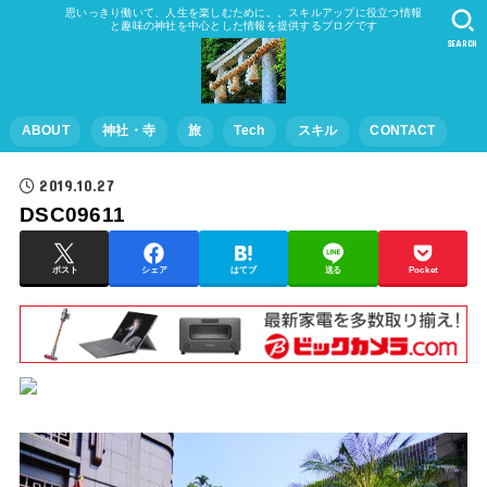
思いっきり働いて、人生を楽しむために。。スキルアップに役立つ情報
と趣味の神社を中心とした情報を提供するブログです
SEARCH
ABOUT
神社・寺
旅
Tech
スキル
CONTACT
2019.10.27
DSC09611
ポスト
シェア
はてブ
送る
Pocket