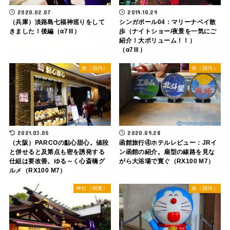
2020.02.07
2019.10.29
（兵庫）淡路島七福神巡りをして
シンガポール04：マリーナベイ散
きました！後編（α7Ⅲ）
歩（ナイトショー/夜景を一気にご
紹介！大ボリューム！！）
（α7Ⅲ）
旅（国内）
旅（国内）
2021.03.05
2020.09.28
（大阪）PARCOの點心甜心。値段
函館旅行④ホテルレビュー：JRイ
と併せると及第点も密を誘発する
ン函館の紹介。扇型の線路を見な
仕組は要改善。ゆる～く心斎橋グ
がら大浴場で寛ぐ（RX100 M7）
ルメ（RX100 M7）
神社（関東）
旅（国内）