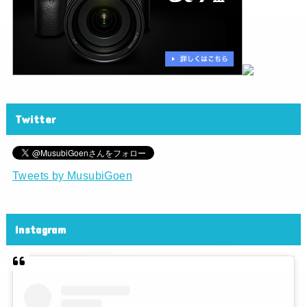
Twitter
Tweets by MusubiGoen
Instagram