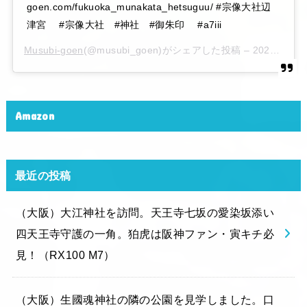
goen.com/fukuoka_munakata_hetsuguu/ #宗像大社辺
津宮 #宗像大社 #神社 #御朱印 #a7iii
Musubi-goen
(@musubi_goen)がシェアした投稿 –
2020年 6月月6日午後10時15分PDT
Amazon
最近の投稿
（大阪）大江神社を訪問。天王寺七坂の愛染坂添い
四天王寺守護の一角。狛虎は阪神ファン・寅キチ必
見！（RX100 M7）
（大阪）生國魂神社の隣の公園を見学しました。口