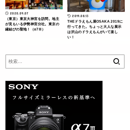
2020.09.07
2019.08.13
（東京）東京大神宮を訪問。地主
THEドラえもん展OSAKA 2019に
が見もいる伊勢神宮分社。東京の
行ってきた。ちょっと大人な展示
縁結びの聖地！（α7Ⅲ）
は沢山のドラえもんがいて楽し
い！
検
索: