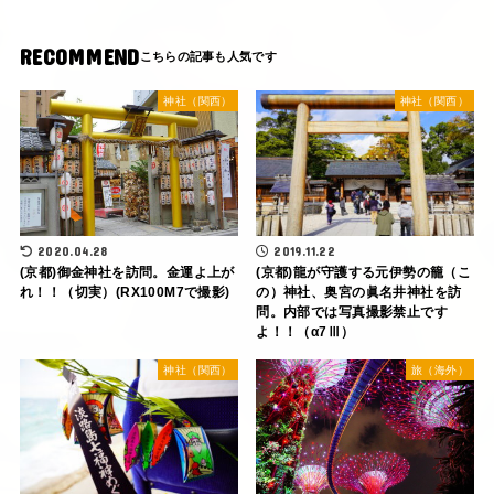
RECOMMEND
神社（関西）
神社（関西）
2020.04.28
2019.11.22
(京都)御金神社を訪問。金運よ上が
(京都)龍が守護する元伊勢の籠（こ
れ！！（切実）(RX100M7で撮影)
の）神社、奥宮の眞名井神社を訪
問。内部では写真撮影禁止です
よ！！（α7Ⅲ）
神社（関西）
旅（海外）