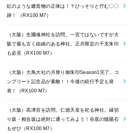
紅のような建造物の正体は！？ひっそりと佇む〇〇
跡！ （RX100 M7）
（大阪）生國魂神社を訪問。一宮ではないですが大
阪で最も古く由緒のある神社。正月限定の干支朱印
も必見（RX100 M7）
（大阪）大鳥大社の月替り御朱印Season1完了。コ
ンプリート記念品が素敵！！今後の続行予定も発
表！（RX100 M7）
（大阪）高津宮を訪問。仁徳天皇を祀る神社。縁切
り坂・相合坂は絶対に通ってみよう！谷底の陰陽石
もぜひ（RX100 M7）