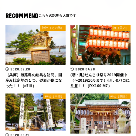
RECOMMEND
神社（その他）
旅（国内）
2020.02.20
2020.04.28
（兵庫）淡路島の絵島を訪問。国
(堺・鳳)だんじり祭り2019開催中
産み比定地の１つ。砂岩が島にな
（〜2019/10/6まで）但しタバコに
った！！（α7Ⅲ）
注意！！（RX100 M7）
神社（中部）
神社（関西）
2020.08.31