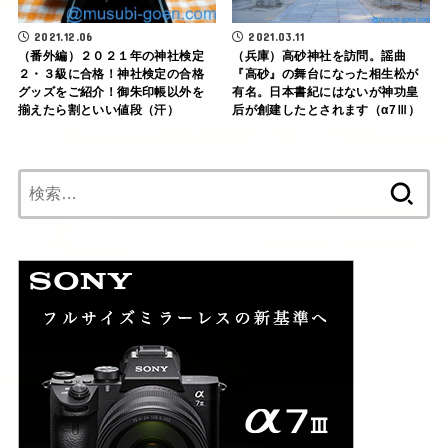
2021.12.06
2021.03.11
（番外編）２０２１年の神社検定
（兵庫）高砂神社を訪問。謡曲
２・３級に合格！神社検定の合格
『高砂』の舞台になった相生松が
グッズをご紹介！御朱印帳以外を
有名。日本書紀にはないが神功皇
揃えたら割といい値段（汗）
后が創建したとされます（α7Ⅲ）
検
索: