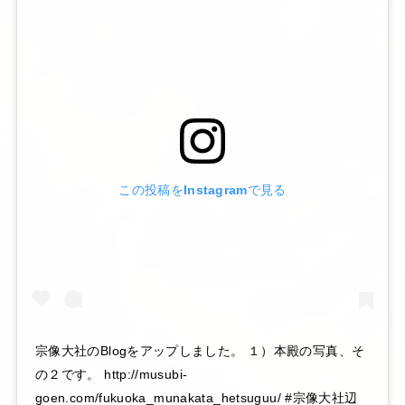
この投稿をInstagramで見る
宗像大社のBlogをアップしました。 １）本殿の写真、そ
の２です。 http://musubi-
goen.com/fukuoka_munakata_hetsuguu/ #宗像大社辺