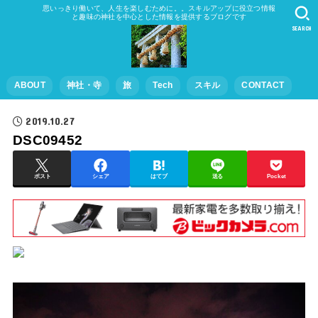
思いっきり働いて、人生を楽しむために。。スキルアップに役立つ情報
と趣味の神社を中心とした情報を提供するブログです
SEARCH
ABOUT
神社・寺
旅
Tech
スキル
CONTACT
2019.10.27
DSC09452
ポスト
シェア
はてブ
送る
Pocket