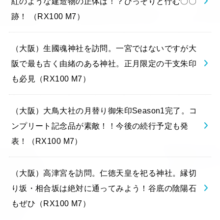
紅のような建造物の正体は！？ひっそりと佇む〇〇
跡！ （RX100 M7）
（大阪）生國魂神社を訪問。一宮ではないですが大
阪で最も古く由緒のある神社。正月限定の干支朱印
も必見（RX100 M7）
（大阪）大鳥大社の月替り御朱印Season1完了。コ
ンプリート記念品が素敵！！今後の続行予定も発
表！（RX100 M7）
（大阪）高津宮を訪問。仁徳天皇を祀る神社。縁切
り坂・相合坂は絶対に通ってみよう！谷底の陰陽石
もぜひ（RX100 M7）