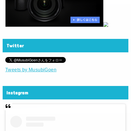
Twitter
Tweets by MusubiGoen
Instagram