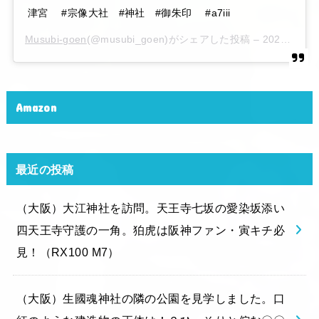
津宮 #宗像大社 #神社 #御朱印 #a7iii
Musubi-goen
(@musubi_goen)がシェアした投稿 –
2020年 6月月6日午後10時15分PDT
Amazon
最近の投稿
（大阪）大江神社を訪問。天王寺七坂の愛染坂添い
四天王寺守護の一角。狛虎は阪神ファン・寅キチ必
見！（RX100 M7）
（大阪）生國魂神社の隣の公園を見学しました。口