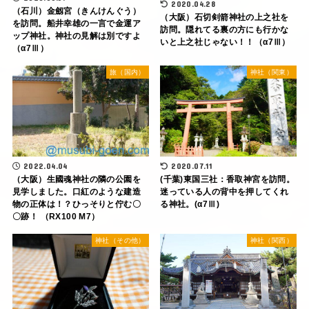
2020.04.28
（石川）金劔宮（きんけんぐう）
（大阪）石切剣箭神社の上之社を
を訪問。船井幸雄の一言で金運ア
訪問。隠れてる裏の方にも行かな
ップ神社。神社の見解は別ですよ
いと上之社じゃない！！（α7Ⅲ）
（α7Ⅲ）
旅（国内）
神社（関東）
2022.04.04
2020.07.11
（大阪）生國魂神社の隣の公園を
(千葉)東国三社：香取神宮を訪問。
見学しました。口紅のような建造
迷っている人の背中を押してくれ
物の正体は！？ひっそりと佇む〇
る神社。(α7Ⅲ)
〇跡！ （RX100 M7）
神社（その他）
神社（関西）