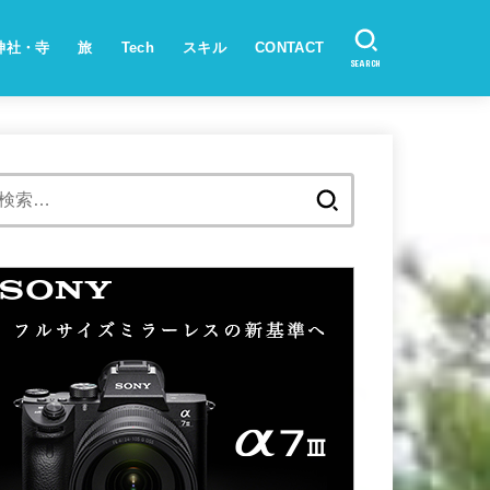
神社・寺
旅
Tech
スキル
CONTACT
SEARCH
検
索: