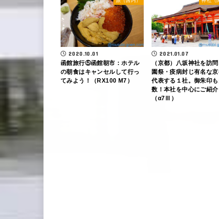
旅（国内）
神社（
2020.10.01
2021.01.07
函館旅行⑤函館朝市：ホテル
（京都）八坂神社を訪問
の朝食はキャンセルして行っ
園祭・疫病封じ有名な京
てみよう！（RX100 M7）
代表する１社。御朱印も
数！本社を中心にご紹介
（α7Ⅲ）