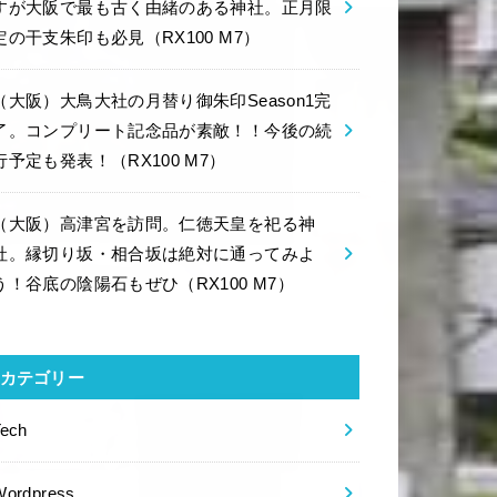
すが大阪で最も古く由緒のある神社。正月限
定の干支朱印も必見（RX100 M7）
（大阪）大鳥大社の月替り御朱印Season1完
了。コンプリート記念品が素敵！！今後の続
行予定も発表！（RX100 M7）
（大阪）高津宮を訪問。仁徳天皇を祀る神
社。縁切り坂・相合坂は絶対に通ってみよ
う！谷底の陰陽石もぜひ（RX100 M7）
カテゴリー
Tech
Wordpress