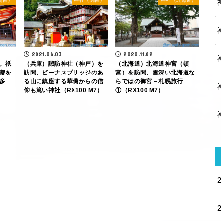
関西）
神社（関西）
神社（北海道）
2021.06.03
2020.11.02
。祇
（兵庫）諏訪神社（神戸）を
（北海道）北海道神宮（頓
都を
訪問。ビーナスブリッジのあ
宮）を訪問。雪深い北海道な
多
る山に鎮座する華僑からの信
らではの御宮－札幌旅行
仰も篤い神社（RX100 M7）
①（RX100 M7）