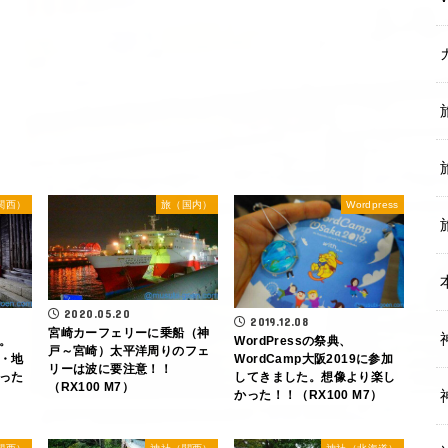
関西）
旅（国内）
Wordpress
2020.05.20
2019.12.08
宮崎カーフェリーに乗船（神
。
WordPressの祭典、
戸～宮崎）太平洋周りのフェ
・地
WordCamp大阪2019に参加
リーは波に要注意！！
った
してきました。想像より楽し
（RX100 M7）
かった！！（RX100 M7）