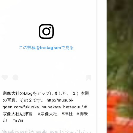
この投稿をInstagramで見る
宗像大社のBlogをアップしました。 １）本殿
の写真、その２です。 http://musubi-
goen.com/fukuoka_munakata_hetsuguu/ #
宗像大社辺津宮 #宗像大社 #神社 #御朱
印 #a7iii
Musubi-goen
(@musubi_goen)がシェアした投稿 –
2020年 6月月6