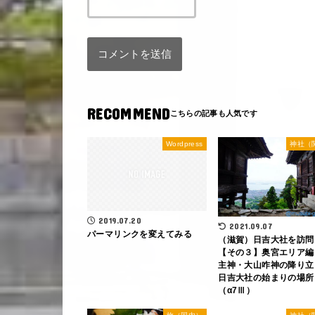
RECOMMEND
Wordpress
神社（
2019.07.20
2021.09.07
パーマリンクを変えてみる
（滋賀）日吉大社を訪問
【その３】奥宮エリア編
主神・大山咋神の降り立
日吉大社の始まりの場所
（α7Ⅲ）