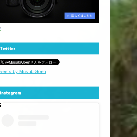
Twitter
weets by MusubiGoen
Instagram