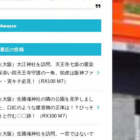
Amazon
最近の投稿
（大阪）大江神社を訪問。天王寺七坂の愛染
坂添い四天王寺守護の一角。狛虎は阪神ファ
ン・寅キチ必見！（RX100 M7）
（大阪）生國魂神社の隣の公園を見学しまし
た。口紅のような建造物の正体は！？ひっそ
りと佇む〇〇跡！ （RX100 M7）
（大阪）生國魂神社を訪問。一宮ではないで