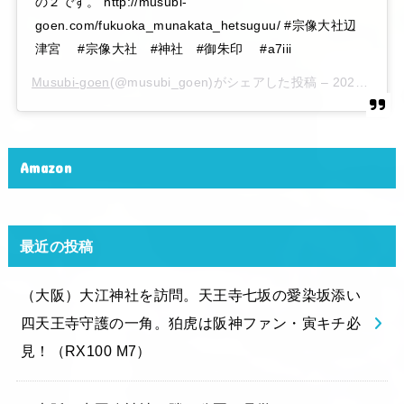
の２です。 http://musubi-
goen.com/fukuoka_munakata_hetsuguu/ #宗像大社辺
津宮 #宗像大社 #神社 #御朱印 #a7iii
Musubi-goen
(@musubi_goen)がシェアした投稿 –
2020年 6月月6日午後10時15分PDT
Amazon
最近の投稿
（大阪）大江神社を訪問。天王寺七坂の愛染坂添い
四天王寺守護の一角。狛虎は阪神ファン・寅キチ必
見！（RX100 M7）