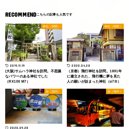
RECOMMEND
神社（関西）
神社（関西）
2019.11.19
2020.04.28
(大阪)サムハラ神社を訪問。不思議
（京都）飛行神社を訪問。1891年
なパワーのある神社でした
に建立された、飛行機に夢を見た
（RX100 M7）
人の願いが詰まった神社（α7Ⅲ）
旅（国内）
旅（海外）
2020.09.28