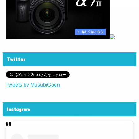
Twitter
Tweets by MusubiGoen
Instagram