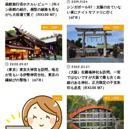
2019.11.04
函館旅行④ホテルレビュー：JRイ
シンガポール07：太陽の出ていな
ン函館の紹介。扇型の線路を見な
い夜にナイトサファリに行く
がら大浴場で寛ぐ（RX100 M7）
（α7Ⅲ）
神社（関東）
神社（関西）
2020.09.07
2022.03.21
（東京）東京大神宮を訪問。地主
（大阪）生國魂神社を訪問。一宮
が見もいる伊勢神宮分社。東京の
ではないですが大阪で最も古く由
縁結びの聖地！（α7Ⅲ）
緒のある神社。正月限定の干支朱
印も必見（RX100 M7）
Tech
神社（関西）