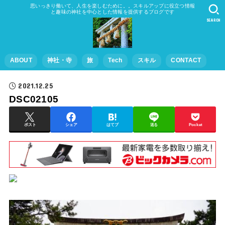
思いっきり働いて、人生を楽しむために。。スキルアップに役立つ情報
と趣味の神社を中心とした情報を提供するブログです
SEARCH
ABOUT
神社・寺
旅
Tech
スキル
CONTACT
2021.12.25
DSC02105
ポスト
シェア
はてブ
送る
Pocket