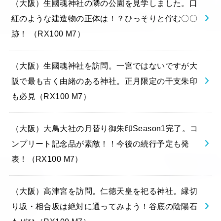
（大阪）生國魂神社の隣の公園を見学しました。口
紅のような建造物の正体は！？ひっそりと佇む〇〇
跡！ （RX100 M7）
（大阪）生國魂神社を訪問。一宮ではないですが大
阪で最も古く由緒のある神社。正月限定の干支朱印
も必見（RX100 M7）
（大阪）大鳥大社の月替り御朱印Season1完了。コ
ンプリート記念品が素敵！！今後の続行予定も発
表！（RX100 M7）
（大阪）高津宮を訪問。仁徳天皇を祀る神社。縁切
り坂・相合坂は絶対に通ってみよう！谷底の陰陽石