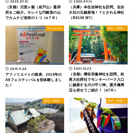
2020.07.13
2020.09.14
（京都）日室ヶ嶽（岩戸山）遥拝
（兵庫）本住吉神社を訪問。住吉
所をご紹介。キレイな円錐形の山
大社の元鎮座地！？とされる神社
でカムナビ信仰の１つ（α７Ⅲ）
（RX100 M7）
Wordpress
神社（関西）
2021.10.25
2019.11.28
（京都）櫟谷宗像神社を訪問。松
アフィリエイトの祭典、2019年の
尾大社摂社でモンキーパーク入口
A8フェスティバルを初体験しまし
に鎮座する川の守り神。渡月橋周
た！
辺も併せてご紹介！（α7Ⅲ）
神社（関西）
神社（関西）