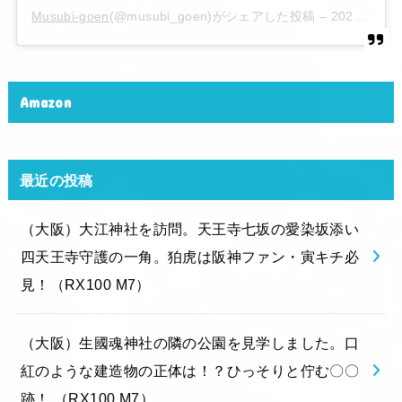
Musubi-goen
(@musubi_goen)がシェアした投稿 –
2020年 6月月6日午後10時15分PDT
Amazon
最近の投稿
（大阪）大江神社を訪問。天王寺七坂の愛染坂添い
四天王寺守護の一角。狛虎は阪神ファン・寅キチ必
見！（RX100 M7）
（大阪）生國魂神社の隣の公園を見学しました。口
紅のような建造物の正体は！？ひっそりと佇む〇〇
跡！ （RX100 M7）