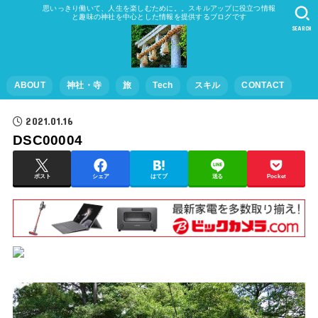
思いっきり働いて、人生を楽しむために。。スキルアップに役立つ情報
と趣味の神社を中心とした情報を提供するブログです
SEARCH
ABOUT
神社・寺
旅
Tech
スキル
CONTACT
2021.01.16
DSC00004
ポスト
シェア
はてブ
送る
Pocket