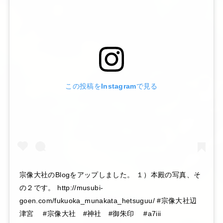
この投稿をInstagramで見る
宗像大社のBlogをアップしました。 １）本殿の写真、そ
の２です。 http://musubi-
goen.com/fukuoka_munakata_hetsuguu/ #宗像大社辺
津宮 #宗像大社 #神社 #御朱印 #a7iii