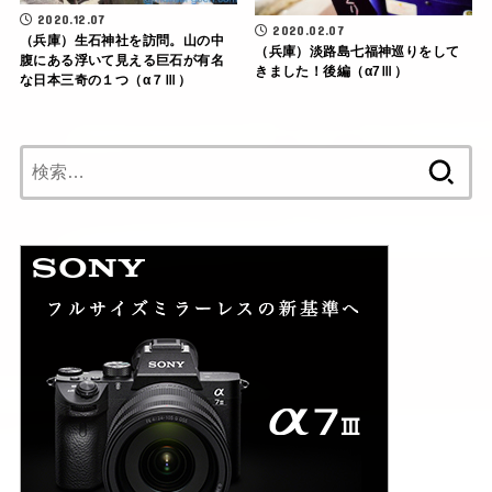
2020.12.07
2020.02.07
（兵庫）生石神社を訪問。山の中
（兵庫）淡路島七福神巡りをして
腹にある浮いて見える巨石が有名
きました！後編（α7Ⅲ）
な日本三奇の１つ（α７Ⅲ）
検
索: