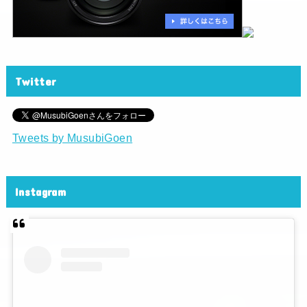
Twitter
Tweets by MusubiGoen
Instagram