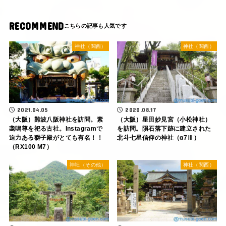
RECOMMEND
神社（関西）
神社（関西）
2021.04.05
2020.08.17
（大阪）難波八阪神社を訪問。素
（大阪）星田妙見宮（小松神社）
戔嗚尊を祀る古社。Instagramで
を訪問。隕石落下跡に建立された
迫力ある獅子殿がとても有名！！
北斗七星信仰の神社（α7Ⅲ）
（RX100 M7）
神社（その他）
神社（関西）