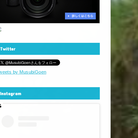
Twitter
weets by MusubiGoen
Instagram