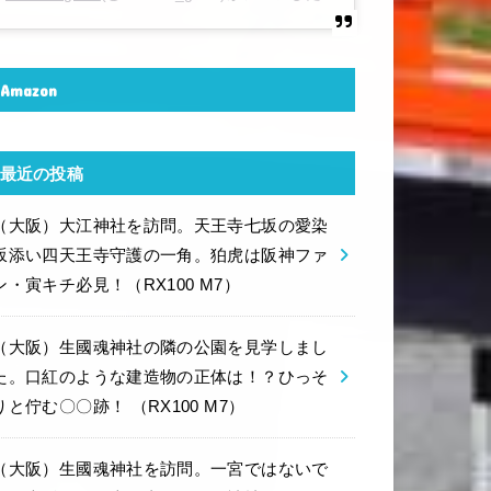
Amazon
最近の投稿
（大阪）大江神社を訪問。天王寺七坂の愛染
坂添い四天王寺守護の一角。狛虎は阪神ファ
ン・寅キチ必見！（RX100 M7）
（大阪）生國魂神社の隣の公園を見学しまし
た。口紅のような建造物の正体は！？ひっそ
りと佇む〇〇跡！ （RX100 M7）
（大阪）生國魂神社を訪問。一宮ではないで