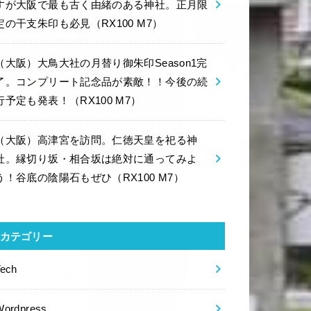
すが大阪で最も古く由緒のある神社。正月限
定の干支朱印も必見（RX100 M7）
（大阪）大鳥大社の月替り御朱印Season1完
了。コンプリート記念品が素敵！！今後の続
行予定も発表！（RX100 M7）
（大阪）高津宮を訪問。仁徳天皇を祀る神
社。縁切り坂・相合坂は絶対に通ってみよ
う！谷底の陰陽石もぜひ（RX100 M7）
カテゴリー
Tech
Wordpress