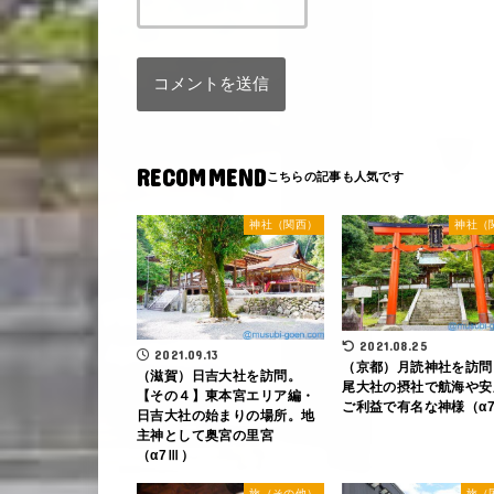
RECOMMEND
神社（関西）
神社（
2021.08.25
2021.09.13
（京都）月読神社を訪問
（滋賀）日吉大社を訪問。
尾大社の摂社で航海や安
【その４】東本宮エリア編・
ご利益で有名な神様（α
日吉大社の始まりの場所。地
主神として奥宮の里宮
（α7Ⅲ）
旅（その他）
旅（