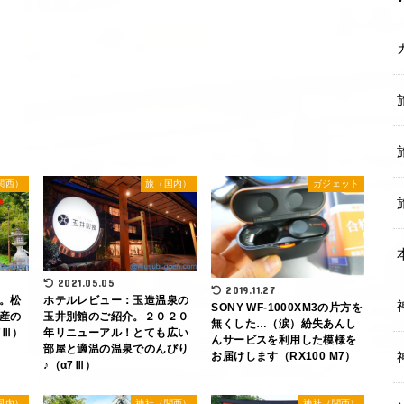
関西）
旅（国内）
ガジェット
2021.05.05
2019.11.27
。松
ホテルレビュー：玉造温泉の
SONY WF-1000XM3の片方を
産の
玉井別館のご紹介。２０２０
無くした…（涙）紛失あんし
7Ⅲ）
年リニューアル！とても広い
んサービスを利用した模様を
部屋と適温の温泉でのんびり
お届けします（RX100 M7）
♪（α7Ⅲ）
国内）
神社（関西）
神社（関西）