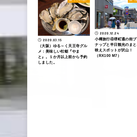
2020.12.24
小樽旅行④堺町通の街ブ
2020.03.15
ナップと半日観光のまと
（大阪）ゆる～く天王寺グル
映えスポットが沢山！
メ：美味しい牡蛎『やま
（RX100 M7）
と』。１か月以上前から予約
しました。