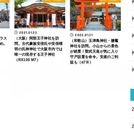
2021.01.25
2022.01.31
ラス
（大阪）阿部王子神社を訪
（和歌山）玉津島神社・鹽竈
め。
問。古代豪族安倍氏や安倍晴
神社を訪問。小山からの景色
明の氏神神社で大阪市内では
が絶景！聖武天皇が気に入り
唯一の現存する王子神社
守戸設置を命令。安産のご利
（RX100 M7）
益も（α7Ⅲ）