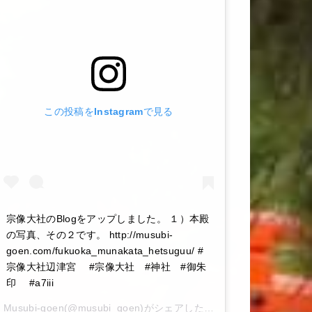
この投稿をInstagramで見る
宗像大社のBlogをアップしました。 １）本殿
の写真、その２です。 http://musubi-
goen.com/fukuoka_munakata_hetsuguu/ #
宗像大社辺津宮 #宗像大社 #神社 #御朱
印 #a7iii
Musubi-goen
(@musubi_goen)がシェアした投稿 –
2020年 6月月6