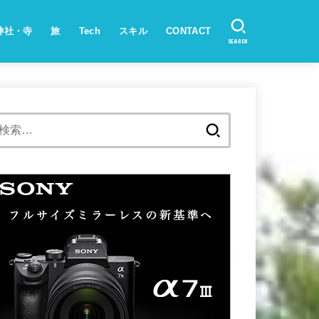
神社・寺
旅
Tech
スキル
CONTACT
SEARCH
検
索: