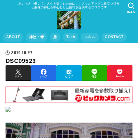
思いっきり働いて、人生を楽しむために。。スキルアップに役立つ情報
と趣味の神社を中心とした情報を提供するブログです
SEARCH
ABOUT
神社・寺
旅
Tech
スキル
CONTACT
2019.10.27
DSC09523
ポスト
シェア
はてブ
送る
Pocket