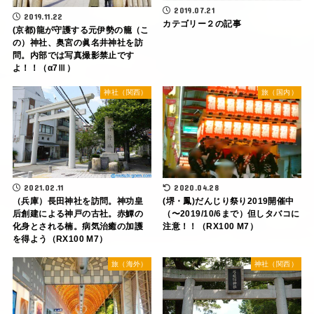
2019.07.21
2019.11.22
カテゴリー２の記事
(京都)龍が守護する元伊勢の籠（こ
の）神社、奥宮の眞名井神社を訪
問。内部では写真撮影禁止です
よ！！（α7Ⅲ）
神社（関西）
旅（国内）
2021.02.11
2020.04.28
（兵庫）長田神社を訪問。神功皇
(堺・鳳)だんじり祭り2019開催中
后創建による神戸の古社。赤鱏の
（〜2019/10/6まで）但しタバコに
化身とされる楠。病気治癒の加護
注意！！（RX100 M7）
を得よう（RX100 M7）
旅（海外）
神社（関西）