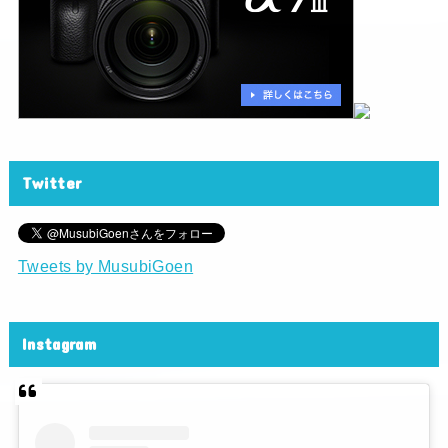
Twitter
Tweets by MusubiGoen
Instagram