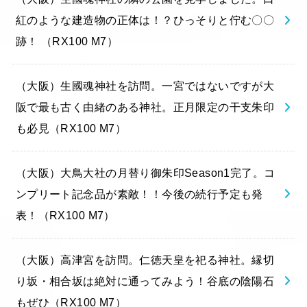
紅のような建造物の正体は！？ひっそりと佇む〇〇
跡！ （RX100 M7）
（大阪）生國魂神社を訪問。一宮ではないですが大
阪で最も古く由緒のある神社。正月限定の干支朱印
も必見（RX100 M7）
（大阪）大鳥大社の月替り御朱印Season1完了。コ
ンプリート記念品が素敵！！今後の続行予定も発
表！（RX100 M7）
（大阪）高津宮を訪問。仁徳天皇を祀る神社。縁切
り坂・相合坂は絶対に通ってみよう！谷底の陰陽石
もぜひ（RX100 M7）