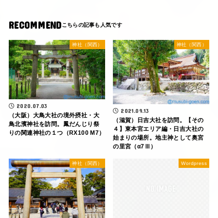
RECOMMEND
神社（関西）
神社（関西）
2020.07.03
2021.09.13
（大阪）大鳥大社の境外摂社・大
（滋賀）日吉大社を訪問。【その
鳥北濱神社を訪問。鳳だんじり祭
４】東本宮エリア編・日吉大社の
りの関連神社の１つ（RX100 M7）
始まりの場所。地主神として奥宮
の里宮（α7Ⅲ）
神社（関西）
Wordpress