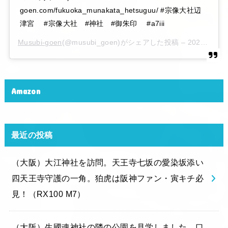
goen.com/fukuoka_munakata_hetsuguu/ #宗像大社辺
津宮 #宗像大社 #神社 #御朱印 #a7iii
Musubi-goen
(@musubi_goen)がシェアした投稿 –
2020年 6月月6日午後10時15分PDT
Amazon
最近の投稿
（大阪）大江神社を訪問。天王寺七坂の愛染坂添い
四天王寺守護の一角。狛虎は阪神ファン・寅キチ必
見！（RX100 M7）
（大阪）生國魂神社の隣の公園を見学しました。口