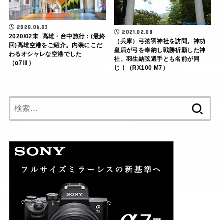
2020.06.03
2021.02.08
2020/02末‗高雄・台中旅行：(最終
（兵庫）弓弦羽神社を訪問。神功
回)高雄空港をご紹介。内装にこだ
皇后が弓を奉納し戦勝祈願した神
わるオシャレな空港でした
社。羽生結弦選手とも名前が同
（α7Ⅲ）
じ！（RX100 M7）
検
索: