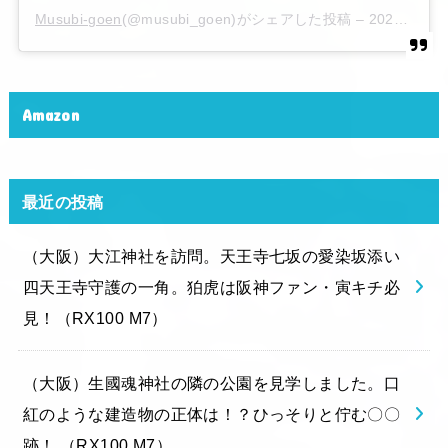
Musubi-goen
(@musubi_goen)がシェアした投稿 –
2020年 6月月6日午後10時15分PDT
Amazon
最近の投稿
（大阪）大江神社を訪問。天王寺七坂の愛染坂添い
四天王寺守護の一角。狛虎は阪神ファン・寅キチ必
見！（RX100 M7）
（大阪）生國魂神社の隣の公園を見学しました。口
紅のような建造物の正体は！？ひっそりと佇む〇〇
跡！ （RX100 M7）