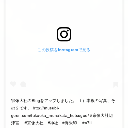
この投稿をInstagramで見る
宗像大社のBlogをアップしました。 １）本殿の写真、そ
の２です。 http://musubi-
goen.com/fukuoka_munakata_hetsuguu/ #宗像大社辺
津宮 #宗像大社 #神社 #御朱印 #a7iii