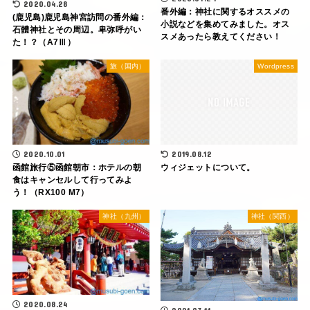
2020.04.28
番外編：神社に関するオススメの
(鹿児島)鹿児島神宮訪問の番外編：
小説などを集めてみました。オス
石體神社とその周辺。卑弥呼がい
スメあったら教えてください！
た！？（A7Ⅲ）
旅（国内）
Wordpress
2020.10.01
2019.08.12
函館旅行⑤函館朝市：ホテルの朝
ウィジェットについて。
食はキャンセルして行ってみよ
う！（RX100 M7）
神社（九州）
神社（関西）
2020.08.24