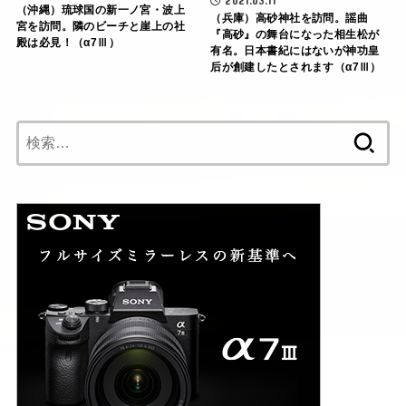
2021.03.11
（沖縄）琉球国の新一ノ宮・波上
（兵庫）高砂神社を訪問。謡曲
宮を訪問。隣のビーチと崖上の社
『高砂』の舞台になった相生松が
殿は必見！（α7Ⅲ）
有名。日本書紀にはないが神功皇
后が創建したとされます（α7Ⅲ）
検
索: