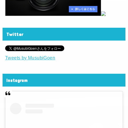
Twitter
Tweets by MusubiGoen
Instagram