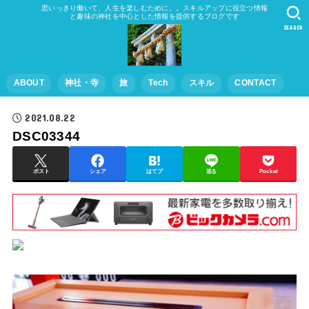
思いっきり働いて、人生を楽しむために。。スキルアップに役立つ情報
と趣味の神社を中心とした情報を提供するブログです
SEARCH
ABOUT
神社・寺
旅
Tech
スキル
CONTACT
2021.08.22
DSC03344
ポスト
シェア
はてブ
送る
Pocket