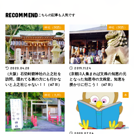
RECOMMEND
神社（関西）
神社（関西）
2020.04.28
2019.11.24
（大阪）石切剣箭神社の上之社を
(京都)3人集まれば文殊の知恵の元
訪問。隠れてる裏の方にも行かな
となった知恩寺の文殊堂。知恵を
いと上之社じゃない！！（α7Ⅲ）
授かりに行こう！（α7Ⅲ）
神社（九州）
本
2020.07.24