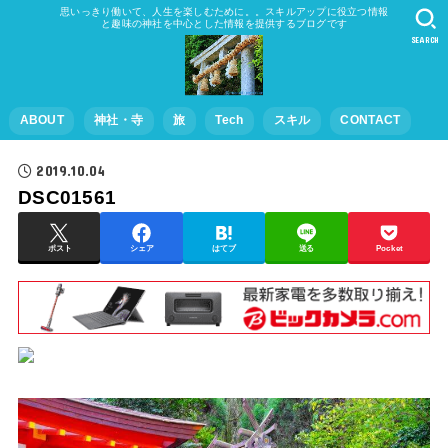
思いっきり働いて、人生を楽しむために。。スキルアップに役立つ情報
と趣味の神社を中心とした情報を提供するブログです
SEARCH
ABOUT
神社・寺
旅
Tech
スキル
CONTACT
2019.10.04
DSC01561
ポスト
シェア
はてブ
送る
Pocket