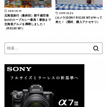
2021.01.19
2019.10.26
北海道旅行（最終回）新千歳空港
(カメラ)SONY RX100 M7がやって
laviのスープカレー最高！最後まで
来た！（開封、購入アクセサリ）
北海道グルメを満喫しました！
（RX100 M7）
検
索: