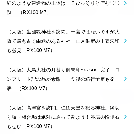
紅のような建造物の正体は！？ひっそりと佇む〇〇
跡！ （RX100 M7）
（大阪）生國魂神社を訪問。一宮ではないですが大
阪で最も古く由緒のある神社。正月限定の干支朱印
も必見（RX100 M7）
（大阪）大鳥大社の月替り御朱印Season1完了。コ
ンプリート記念品が素敵！！今後の続行予定も発
表！（RX100 M7）
（大阪）高津宮を訪問。仁徳天皇を祀る神社。縁切
り坂・相合坂は絶対に通ってみよう！谷底の陰陽石
もぜひ（RX100 M7）