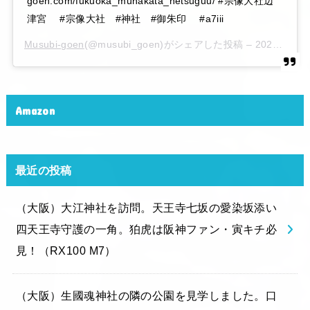
goen.com/fukuoka_munakata_hetsuguu/ #宗像大社辺
津宮 #宗像大社 #神社 #御朱印 #a7iii
Musubi-goen
(@musubi_goen)がシェアした投稿 –
2020年 6月月6日午後10時15分PDT
Amazon
最近の投稿
（大阪）大江神社を訪問。天王寺七坂の愛染坂添い
四天王寺守護の一角。狛虎は阪神ファン・寅キチ必
見！（RX100 M7）
（大阪）生國魂神社の隣の公園を見学しました。口