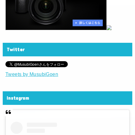
Twitter
Tweets by MusubiGoen
Instagram