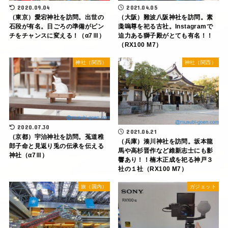
2020.09.04
2021.04.05
（東京）愛宕神社を訪問。出世の
（大阪）難波八阪神社を訪問。素
石段が有名。日ごろの準備がピン
戔嗚尊を祀る古社。Instagramで
チをチャンスに変える！（α7Ⅲ）
迫力ある獅子殿がとても有名！！
（RX100 M7）
神社（関西）
神社（関西）
2020.07.30
2021.06.21
（京都）宇治神社を訪問。菟道稚
（兵庫）湊川神社を訪問。坂本龍
郎子命と見返り兎の伝承を伝える
馬や高杉晋作など維新志士にも影
神社（α7Ⅲ）
響あり！！楠木正成を祀る神戸３
社の１社（RX100 M7）
旅（国内）
ガジェット