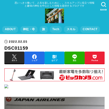
思いっきり働いて、人生を楽しむために。。スキルアップに役立つ情報
と趣味の神社を中心とした情報を提供するブログです
SEARCH
ABOUT
神社・寺
旅
Tech
スキル
CONTACT
2022.02.05
DSC01159
ポスト
シェア
はてブ
送る
Pocket