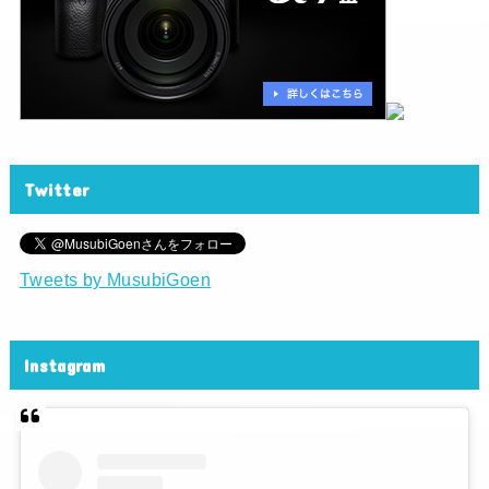
Twitter
Tweets by MusubiGoen
Instagram