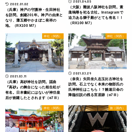
2021.04.05
2022.01.02
（大阪）難波八阪神社を訪問。素
（兵庫）神戸の守護神・生田神社
戔嗚尊を祀る古社。Instagramで
を訪問。創建201年。神戸の由来と
迫力ある獅子殿がとても有名！！
なり、灘五郷やかまぼこ発祥の
（RX100 M7）
地。（RX100 M7）
神社（関西）
神社（関西）
2021.03.29
2021.03.11
（奈良）矢田坐久志玉比古神社を
（兵庫）高砂神社を訪問。謡曲
訪問。石上でなく本来の物部氏の
『高砂』の舞台になった相生松が
氏神神社はこちら！？饒速日命の
有名。日本書紀にはないが神功皇
降臨伝説の残る宮居跡（α7Ⅲ）
后が創建したとされます（α7Ⅲ）
神社（関西）
旅（国内）