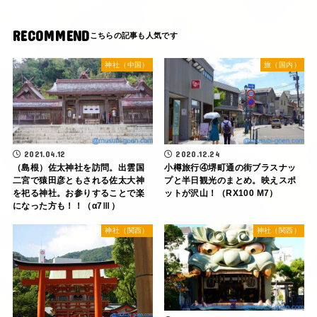
RECOMMEND
神社（中国）
旅（国内）
2021.04.12
2020.12.24
（島根）佐太神社を訪問。出雲国
小樽旅行④堺町通の街ブラスナッ
二宮で猿田彦ともされる佐太大神
プと半日観光のまとめ。映えスポ
を祀る神社。お参りすることで楽
ットが沢山！（RX100 M7）
になった方も！！（α7Ⅲ）
神社（関西）
神社（関西）