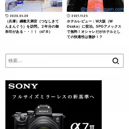
2021.11.25
2020.04.28
ホテルレビュー：W大阪（W
（兵庫）綱敷天満宮（つなしきて
Osaka）に宿泊。SPGアメックス
んまんぐう）を訪問。２年分の御
で無料！オシャレだがホテルとし
朱印がある・・！！（α7Ⅲ）
ての快適性は微妙！？
検
索: