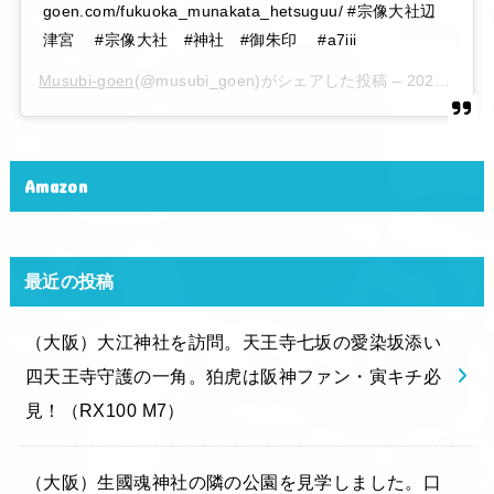
goen.com/fukuoka_munakata_hetsuguu/ #宗像大社辺
津宮 #宗像大社 #神社 #御朱印 #a7iii
Musubi-goen
(@musubi_goen)がシェアした投稿 –
2020年 6月月6日午後10時15分PDT
Amazon
最近の投稿
（大阪）大江神社を訪問。天王寺七坂の愛染坂添い
四天王寺守護の一角。狛虎は阪神ファン・寅キチ必
見！（RX100 M7）
（大阪）生國魂神社の隣の公園を見学しました。口