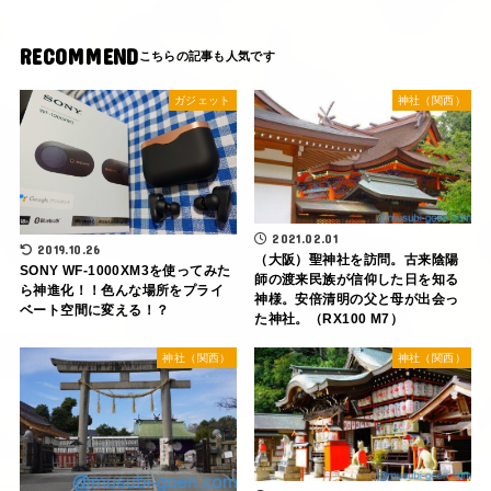
RECOMMEND
ガジェット
神社（関西）
2021.02.01
2019.10.26
（大阪）聖神社を訪問。古来陰陽
SONY WF-1000XM3を使ってみた
師の渡来民族が信仰した日を知る
ら神進化！！色んな場所をプライ
神様。安倍清明の父と母が出会っ
ベート空間に変える！？
た神社。（RX100 M7）
神社（関西）
神社（関西）