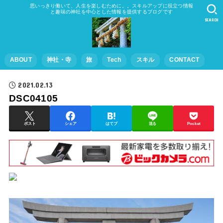
思いっきり働いて、人生を楽しむために。。スキルアップに役立つ情報
と趣味の神社を中心とした情報を提供するブログです
SEARCH
ABOUT
神社・寺
旅
Tech
スキル
CONTACT
2021.02.13
DSC04105
ポスト
シェア
はてブ
送る
Pocket