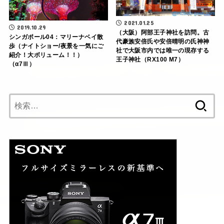
2021.01.25
2019.10.29
（大阪）阿部王子神社を訪問。古
シンガポール04：マリーナベイ散
代豪族安倍氏や安倍晴明の氏神神
歩（ナイトショー/夜景を一気にご
社で大阪市内では唯一の現存する
紹介！大ボリューム！！）
王子神社（RX100 M7）
（α7Ⅲ）
検
索: