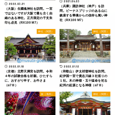
2021.06.03
2022.03.21
（兵庫）諏訪神社（神戸）を訪
（大阪）生國魂神社を訪問。一宮
問。ビーナスブリッジのある山に
ではないですが大阪で最も古く由
鎮座する華僑からの信仰も篤い神
緒のある神社。正月限定の干支朱
社（RX100 M7）
印も必見（RX100 M7）
神社（関西）
神社（関西）
2022.01.10
2022.01.12
（京都）北野天満宮を訪問。令和
（和歌山）伊太祁曽神社を訪問。
４年の試験合格を祈願。ひたすら
紀伊国一宮で貴志川線３社巡りの
に、おすがり申す、お牛さま
１社。木の神様・五十猛命を祀る
（α7Ⅲ）
紀州の起源となる神様（α7Ⅲ）
旅（海外）
神社（関西）