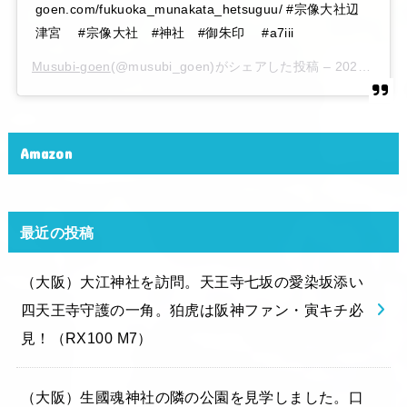
goen.com/fukuoka_munakata_hetsuguu/ #宗像大社辺
津宮 #宗像大社 #神社 #御朱印 #a7iii
Musubi-goen
(@musubi_goen)がシェアした投稿 –
2020年 6月月6日午後10時15分PDT
Amazon
最近の投稿
（大阪）大江神社を訪問。天王寺七坂の愛染坂添い
四天王寺守護の一角。狛虎は阪神ファン・寅キチ必
見！（RX100 M7）
（大阪）生國魂神社の隣の公園を見学しました。口