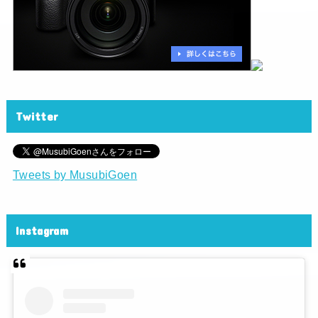
Twitter
Tweets by MusubiGoen
Instagram