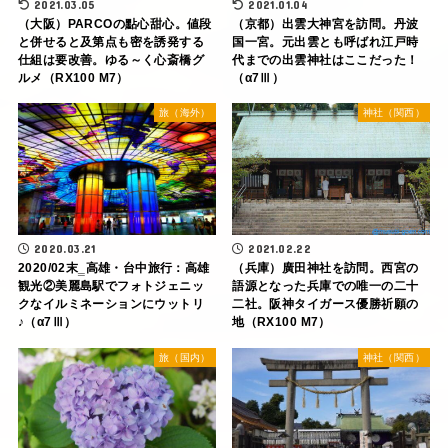
2021.03.05
2021.01.04
（大阪）PARCOの點心甜心。値段
（京都）出雲大神宮を訪問。丹波
と併せると及第点も密を誘発する
国一宮。元出雲とも呼ばれ江戸時
仕組は要改善。ゆる～く心斎橋グ
代までの出雲神社はここだった！
ルメ（RX100 M7）
（α7Ⅲ）
旅（海外）
神社（関西）
2020.03.21
2021.02.22
2020/02末‗高雄・台中旅行：高雄
（兵庫）廣田神社を訪問。西宮の
観光②美麗島駅でフォトジェニッ
語源となった兵庫での唯一の二十
クなイルミネーションにウットリ
二社。阪神タイガース優勝祈願の
♪（α7Ⅲ）
地（RX100 M7）
旅（国内）
神社（関西）