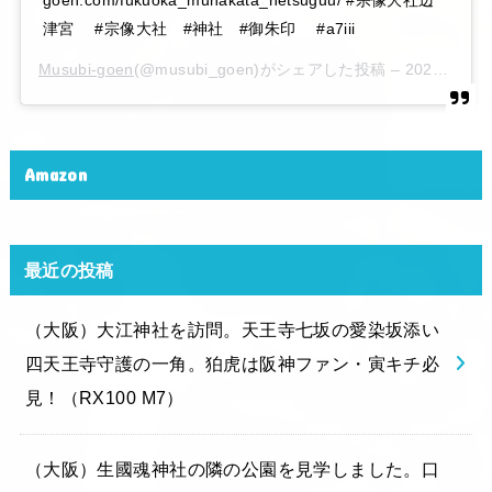
goen.com/fukuoka_munakata_hetsuguu/ #宗像大社辺
津宮 #宗像大社 #神社 #御朱印 #a7iii
Musubi-goen
(@musubi_goen)がシェアした投稿 –
2020年 6月月6日午後10時15分PDT
Amazon
最近の投稿
（大阪）大江神社を訪問。天王寺七坂の愛染坂添い
四天王寺守護の一角。狛虎は阪神ファン・寅キチ必
見！（RX100 M7）
（大阪）生國魂神社の隣の公園を見学しました。口