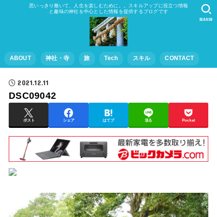
思いっきり働いて、人生を楽しむために。。スキルアップに役立つ情報
と趣味の神社を中心とした情報を提供するブログです
SEARCH
ABOUT
神社・寺
旅
Tech
スキル
CONTACT
2021.12.11
DSC09042
ポスト
シェア
はてブ
送る
Pocket