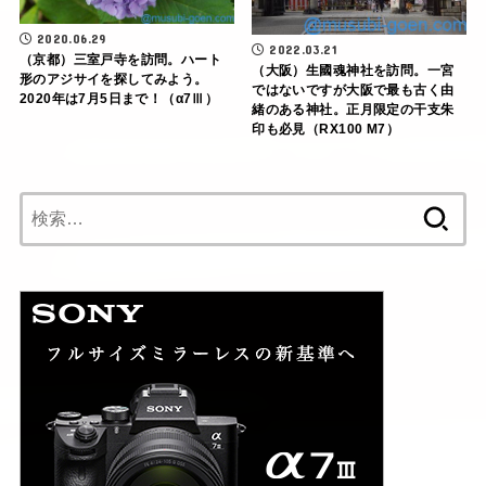
2020.06.29
2022.03.21
（京都）三室戸寺を訪問。ハート
（大阪）生國魂神社を訪問。一宮
形のアジサイを探してみよう。
ではないですが大阪で最も古く由
2020年は7月5日まで！（α7Ⅲ）
緒のある神社。正月限定の干支朱
印も必見（RX100 M7）
検
索: