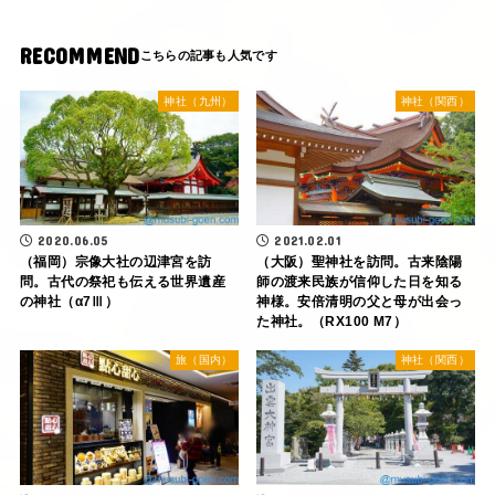
RECOMMEND
神社（九州）
神社（関西）
2020.06.05
2021.02.01
（福岡）宗像大社の辺津宮を訪
（大阪）聖神社を訪問。古来陰陽
問。古代の祭祀も伝える世界遺産
師の渡来民族が信仰した日を知る
の神社（α7Ⅲ）
神様。安倍清明の父と母が出会っ
た神社。（RX100 M7）
旅（国内）
神社（関西）