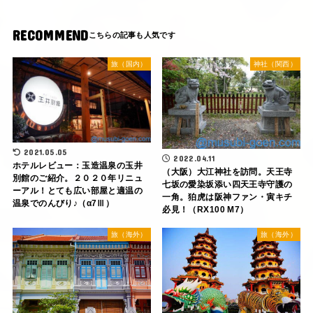
RECOMMEND
旅（国内）
神社（関西）
2021.05.05
2022.04.11
ホテルレビュー：玉造温泉の玉井
（大阪）大江神社を訪問。天王寺
別館のご紹介。２０２０年リニュ
七坂の愛染坂添い四天王寺守護の
ーアル！とても広い部屋と適温の
一角。狛虎は阪神ファン・寅キチ
温泉でのんびり♪（α7Ⅲ）
必見！（RX100 M7）
旅（海外）
旅（海外）