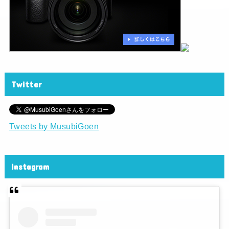
Twitter
Tweets by MusubiGoen
Instagram