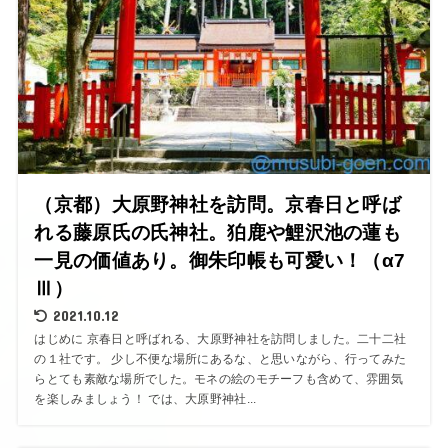
（京都）大原野神社を訪問。京春日と呼ば
れる藤原氏の氏神社。狛鹿や鯉沢池の蓮も
一見の価値あり。御朱印帳も可愛い！（α7
Ⅲ）
2021.10.12
はじめに 京春日と呼ばれる、大原野神社を訪問しました。二十二社
の１社です。 少し不便な場所にあるな、と思いながら、行ってみた
らとても素敵な場所でした。モネの絵のモチーフも含めて、雰囲気
を楽しみましょう！ では、大原野神社...