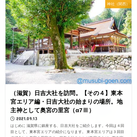
神社（関西）
（滋賀）日吉大社を訪問。【その４】東本
宮エリア編・日吉大社の始まりの場所。地
主神として奥宮の里宮（α7Ⅲ）
2021.09.13
はじめに 滋賀県に鎮座する、日吉大社をご紹介します。今回は４回
目として、東本宮エリアの紹介になります。 東本宮エリアは３回目