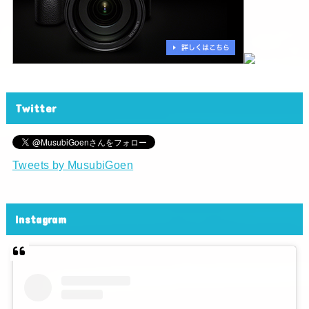
Twitter
Tweets by MusubiGoen
Instagram