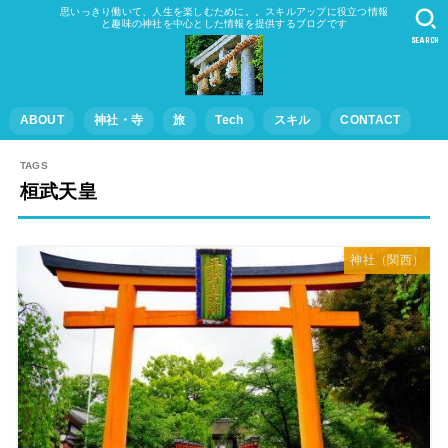
思いっきり働いて、人生を楽しむために。。スキルアップに役立つ情報
と趣味の神社を中心とした情報を提供するブログです
SEARCH
ABOUT
神社・寺
旅
Tech
スキル
CONTACT
桓武天皇
神社（関西）