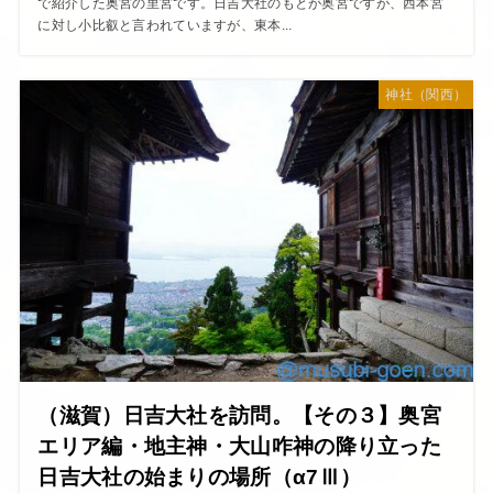
で紹介した奥宮の里宮です。日吉大社のもとが奥宮ですが、西本宮
に対し小比叡と言われていますが、東本...
神社（関西）
（滋賀）日吉大社を訪問。【その３】奥宮
エリア編・地主神・大山咋神の降り立った
日吉大社の始まりの場所（α7Ⅲ）