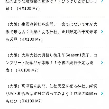
紅のような建造物の正体は！？ひっそりと佇む〇〇
跡！ （RX100 M7）
（大阪）生國魂神社を訪問。一宮ではないですが大
阪で最も古く由緒のある神社。正月限定の干支朱印
も必見（RX100 M7）
（大阪）大鳥大社の月替り御朱印Season1完了。コ
ンプリート記念品が素敵！！今後の続行予定も発
表！（RX100 M7）
（大阪）高津宮を訪問。仁徳天皇を祀る神社。縁切
り坂・相合坂は絶対に通ってみよう！谷底の陰陽石
もぜひ（RX100 M7）