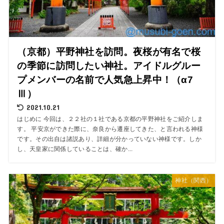
（京都）平野神社を訪問。夜桜が有名で桜
の季節に訪問したい神社。アイドルグルー
プメンバーの名前で人気急上昇中！（α7
Ⅲ）
2021.10.21
はじめに 今回は、２２社の１社である京都の平野神社をご紹介しま
す。 平安京ができた際に、奈良から遷座してきた、と言われる神様
です。その出自は諸説あり、詳細が分かっていない神様です。しか
し、天皇家に関係していることは、確か...
神社（関西）