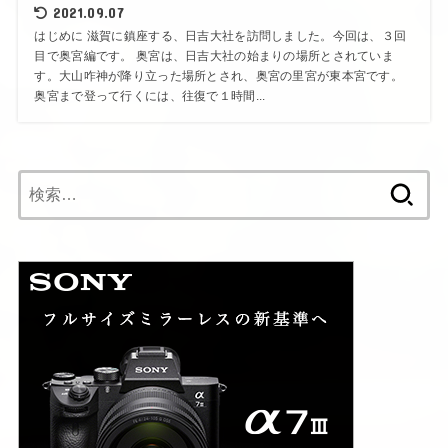
2021.09.07
はじめに 滋賀に鎮座する、日吉大社を訪問しました。今回は、３回
目で奥宮編です。 奥宮は、日吉大社の始まりの場所とされていま
す。大山咋神が降り立った場所とされ、奥宮の里宮が東本宮です。
奥宮まで登って行くには、往復で１時間...
検
索: