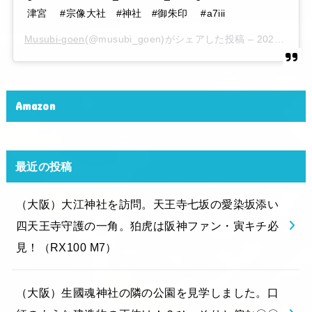
津宮 #宗像大社 #神社 #御朱印 #a7iii
Musubi-goen
(@musubi_goen)がシェアした投稿 –
2020年 6月月6日午後10時15分PDT
Amazon
最近の投稿
（大阪）大江神社を訪問。天王寺七坂の愛染坂添い
四天王寺守護の一角。狛虎は阪神ファン・寅キチ必
見！（RX100 M7）
（大阪）生國魂神社の隣の公園を見学しました。口