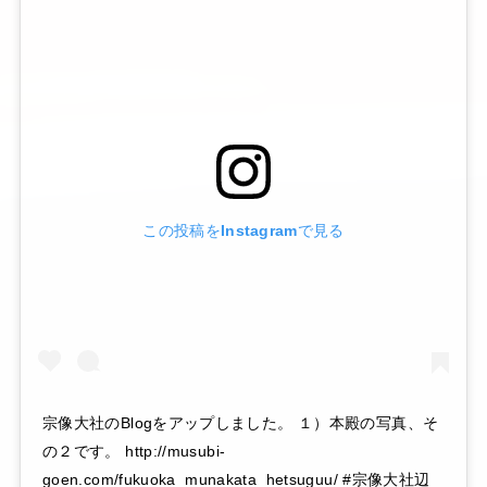
この投稿をInstagramで見る
宗像大社のBlogをアップしました。 １）本殿の写真、そ
の２です。 http://musubi-
goen.com/fukuoka_munakata_hetsuguu/ #宗像大社辺