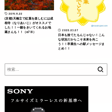
2019.11.22
(京都)天橋立で紅葉を楽しむには成
相寺（なりあいじ）がオススメで
した！！一願をきいてくれるお地
2020.03.07
蔵さんも！！（α7Ⅲ）
日本も捨てたもんじゃない！こん
な状況だからこそ未来を向こ
う！！卒業生への駅メッセージま
とめ！！
検
索: