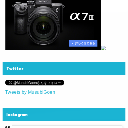
Twitter
Tweets by MusubiGoen
Instagram