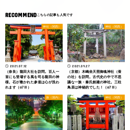
RECOMMEND
神社（関西）
神社（関西）
2021.07.12
2021.09.27
（奈良）龍田大社を訪問。百人一
（京都）木嶋坐天照御魂神社（蚕
首にも登場する風を司る龍田の神
の社）を訪問。古代史の中で不思
様。石が敷かれた参道は心が洗わ
議な一族・秦氏創建の神社。三柱
れます（α7Ⅲ）
鳥居は神秘的でした！（α7Ⅲ）
旅（国内）
神社（関西）