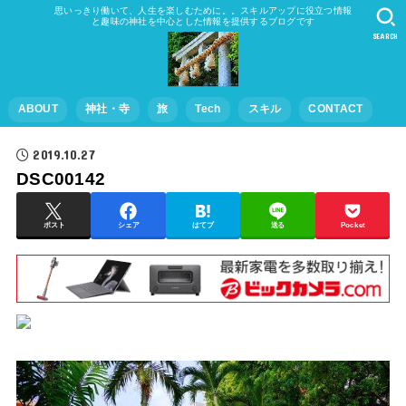
思いっきり働いて、人生を楽しむために。。スキルアップに役立つ情報
と趣味の神社を中心とした情報を提供するブログです
SEARCH
ABOUT
神社・寺
旅
Tech
スキル
CONTACT
2019.10.27
DSC00142
ポスト
シェア
はてブ
送る
Pocket