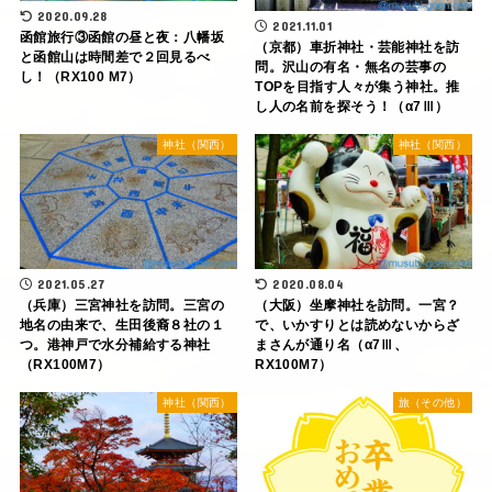
2020.09.28
2021.11.01
函館旅行③函館の昼と夜：八幡坂
（京都）車折神社・芸能神社を訪
と函館山は時間差で２回見るべ
問。沢山の有名・無名の芸事の
し！（RX100 M7）
TOPを目指す人々が集う神社。推
し人の名前を探そう！（α7Ⅲ）
神社（関西）
神社（関西）
2021.05.27
2020.08.04
（兵庫）三宮神社を訪問。三宮の
（大阪）坐摩神社を訪問。一宮？
地名の由来で、生田後裔８社の１
で、いかすりとは読めないからざ
つ。港神戸で水分補給する神社
まさんが通り名（α7Ⅲ、
（RX100M7）
RX100M7）
神社（関西）
旅（その他）