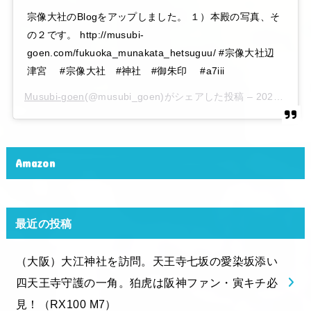
宗像大社のBlogをアップしました。 １）本殿の写真、そ
の２です。 http://musubi-
goen.com/fukuoka_munakata_hetsuguu/ #宗像大社辺
津宮 #宗像大社 #神社 #御朱印 #a7iii
Musubi-goen
(@musubi_goen)がシェアした投稿 –
2020年 6月月6日午後10時15分PDT
Amazon
最近の投稿
（大阪）大江神社を訪問。天王寺七坂の愛染坂添い
四天王寺守護の一角。狛虎は阪神ファン・寅キチ必
見！（RX100 M7）