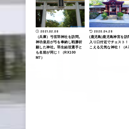
2021.02.08
2020.04.28
（兵庫）弓弦羽神社を訪問。
(鹿児島)鹿児島神宮を訪
神功皇后が弓を奉納し戦勝祈
入り口付近でチェスト！
願した神社。羽生結弦選手と
こえる元気な神社！（A
も名前が同じ！（RX100
M7）