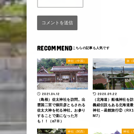
RECOMMEND
神社（中国）
旅（
2021.04.12
2020.09.22
（島根）佐太神社を訪問。出
（北海道）船魂神社を訪
雲国二宮で猿田彦ともされる
義経伝説もある北海道最
佐太大神を祀る神社。お参り
神社－函館旅行②（RX1
することで楽になった方
M7）
も！！（α7Ⅲ）
神社（関西）
神社（