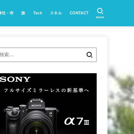
神社・寺
旅
Tech
スキル
CONTACT
SEARCH
検
索: