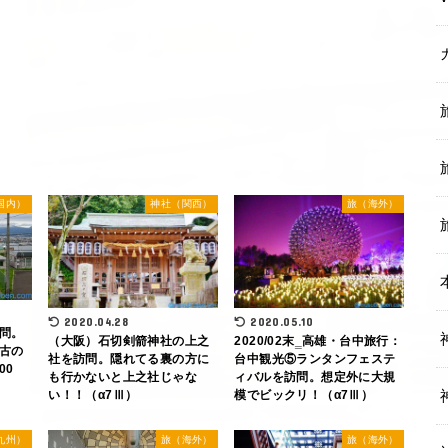
国内）
神社（関西）
旅（海外）
2020.04.28
2020.05.10
問。
（大阪）石切剣箭神社の上之
2020/02末‗高雄・台中旅行：
古の
社を訪問。隠れてる裏の方に
台中観光⑤ランタンフェステ
00
も行かないと上之社じゃな
ィバルを訪問。想定外に大規
い！！（α7Ⅲ）
模でビックリ！（α7Ⅲ）
九州）
旅（海外）
旅（海外）