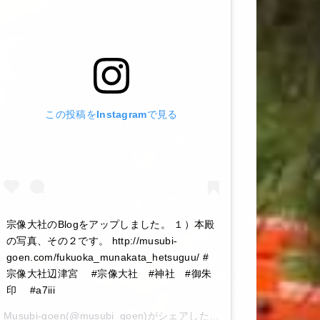
この投稿をInstagramで見る
宗像大社のBlogをアップしました。 １）本殿
の写真、その２です。 http://musubi-
goen.com/fukuoka_munakata_hetsuguu/ #
宗像大社辺津宮 #宗像大社 #神社 #御朱
印 #a7iii
Musubi-goen
(@musubi_goen)がシェアした投稿 –
2020年 6月月6