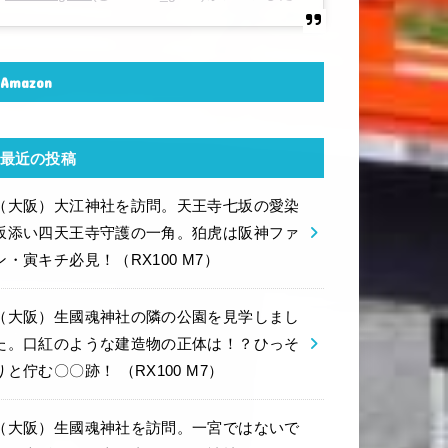
Amazon
最近の投稿
（大阪）大江神社を訪問。天王寺七坂の愛染
坂添い四天王寺守護の一角。狛虎は阪神ファ
ン・寅キチ必見！（RX100 M7）
（大阪）生國魂神社の隣の公園を見学しまし
た。口紅のような建造物の正体は！？ひっそ
りと佇む〇〇跡！ （RX100 M7）
（大阪）生國魂神社を訪問。一宮ではないで