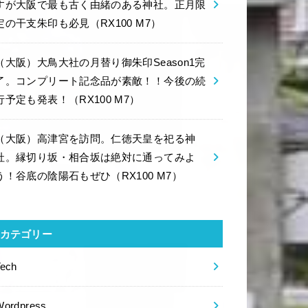
すが大阪で最も古く由緒のある神社。正月限
定の干支朱印も必見（RX100 M7）
（大阪）大鳥大社の月替り御朱印Season1完
了。コンプリート記念品が素敵！！今後の続
行予定も発表！（RX100 M7）
（大阪）高津宮を訪問。仁徳天皇を祀る神
社。縁切り坂・相合坂は絶対に通ってみよ
う！谷底の陰陽石もぜひ（RX100 M7）
カテゴリー
Tech
Wordpress