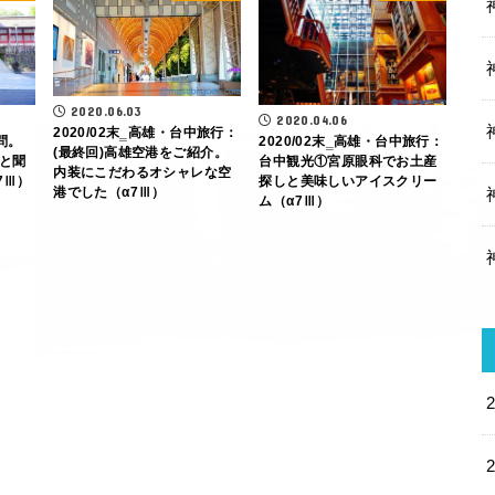
2020.06.03
2020.04.06
2020/02末‗高雄・台中旅行：
問。
2020/02末‗高雄・台中旅行：
(最終回)高雄空港をご紹介。
と聞
台中観光①宮原眼科でお土産
内装にこだわるオシャレな空
7Ⅲ）
探しと美味しいアイスクリー
港でした（α7Ⅲ）
ム（α7Ⅲ）