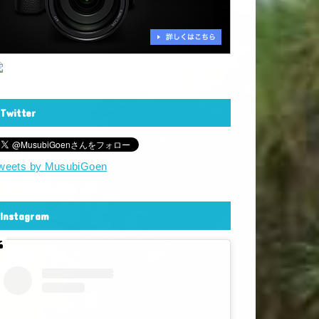
Twitter
weets by MusubiGoen
Instagram