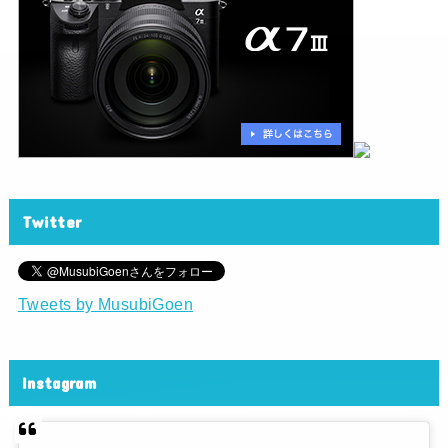
Twitter
Tweets by MusubiGoen
Instagram