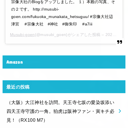
宗像大社のBlogをアップしました。 １）本殿の写真、そ
の２です。 http://musubi-
goen.com/fukuoka_munakata_hetsuguu/ #宗像大社辺
津宮 #宗像大社 #神社 #御朱印 #a7iii
Musubi-goen
(@musubi_goen)がシェアした投稿 –
2020年 6月月6日午後10時15分PDT
Amazon
最近の投稿
（大阪）大江神社を訪問。天王寺七坂の愛染坂添い
四天王寺守護の一角。狛虎は阪神ファン・寅キチ必
見！（RX100 M7）