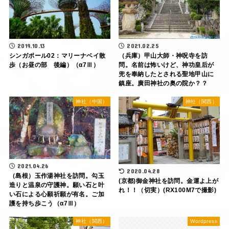
2019.10.13
2021.02.25
シンガポール02：マリーナベイ散
（兵庫）甲山大師・神呪寺を訪
歩（お昼の部 後編）（α7Ⅲ）
問。名前は怖いけど、神功皇后が
兜を奉納したとされる聖地甲山に
鎮座。廣田神社の奥の院か？？
神社（中国）
神社（関西）
2021.04.26
2020.04.28
（島根）玉作湯神社を訪問。勾玉
(京都)御金神社を訪問。金運よ上が
造りと温泉の守護神。願い石と叶
れ！！（切実）(RX100M7で撮影)
い石による心願祈願が有名。ご加
護を持ち歩こう（α7Ⅲ）
神社（関西）
Wordpress