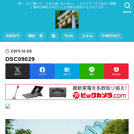
思いっきり働いて、人生を楽しむために。。スキルアップに役立つ情報
と趣味の神社を中心とした情報を提供するブログです
SEARCH
ABOUT
神社・寺
旅
Tech
スキル
CONTACT
2019.10.08
DSC09029
ポスト
シェア
はてブ
送る
Pocket