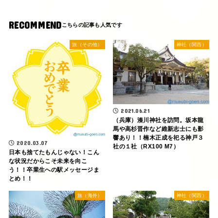
RECOMMEND
旅（その他）
神社（関西）
2021.06.21
（兵庫）湊川神社を訪問。坂本龍
馬や高杉晋作など維新志士にも影
響あり！！楠木正成を祀る神戸３
2020.03.07
社の１社（RX100 M7）
日本も捨てたもんじゃない！こん
な状況だからこそ未来を向こ
う！！卒業生への駅メッセージま
とめ！！
旅（海外）
神社（関西）