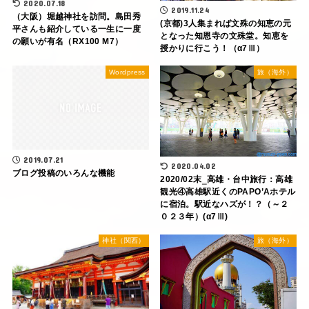
2020.07.18
2019.11.24
（大阪）堀越神社を訪問。島田秀
(京都)3人集まれば文殊の知恵の元
平さんも紹介している一生に一度
となった知恩寺の文殊堂。知恵を
の願いが有名（RX100 M7）
授かりに行こう！（α7Ⅲ）
Wordpress
旅（海外）
2019.07.21
2020.04.02
ブログ投稿のいろんな機能
2020/02末‗高雄・台中旅行：高雄
観光④高雄駅近くのPAPO’Aホテル
に宿泊。駅近なハズが！？（～２
０２３年）(α7Ⅲ)
神社（関西）
旅（海外）