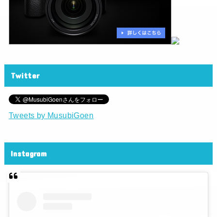
Twitter
Tweets by MusubiGoen
Instagram