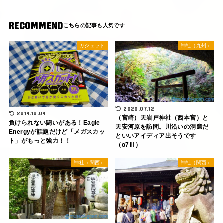
RECOMMEND
ガジェット
神社（九州）
2020.07.12
2019.10.09
（宮崎）天岩戸神社（西本宮）と
負けられない闘いがある！Eagle
天安河原を訪問。川沿いの洞窟だ
Energyが話題だけど「メガスカッ
といいアイディア出そうです
ト」がもっと強力！！
（α7Ⅲ）
神社（関西）
神社（関西）