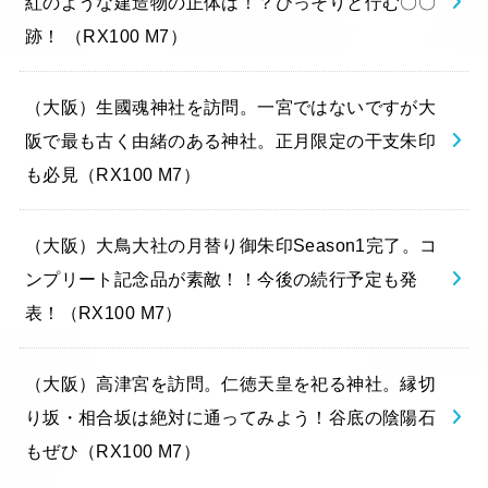
紅のような建造物の正体は！？ひっそりと佇む〇〇
跡！ （RX100 M7）
（大阪）生國魂神社を訪問。一宮ではないですが大
阪で最も古く由緒のある神社。正月限定の干支朱印
も必見（RX100 M7）
（大阪）大鳥大社の月替り御朱印Season1完了。コ
ンプリート記念品が素敵！！今後の続行予定も発
表！（RX100 M7）
（大阪）高津宮を訪問。仁徳天皇を祀る神社。縁切
り坂・相合坂は絶対に通ってみよう！谷底の陰陽石
もぜひ（RX100 M7）