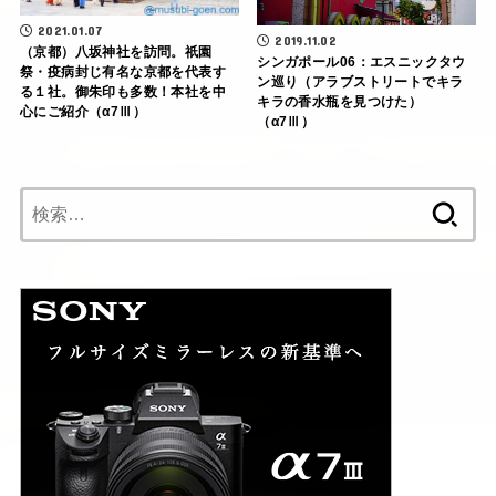
2021.01.07
2019.11.02
（京都）八坂神社を訪問。祇園
シンガポール06：エスニックタウ
祭・疫病封じ有名な京都を代表す
ン巡り（アラブストリートでキラ
る１社。御朱印も多数！本社を中
キラの香水瓶を見つけた）
心にご紹介（α7Ⅲ）
（α7Ⅲ）
検
索: