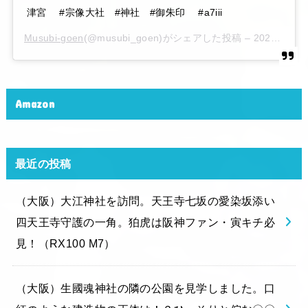
津宮 #宗像大社 #神社 #御朱印 #a7iii
Musubi-goen
(@musubi_goen)がシェアした投稿 –
2020年 6月月6日午後10時15分PDT
Amazon
最近の投稿
（大阪）大江神社を訪問。天王寺七坂の愛染坂添い
四天王寺守護の一角。狛虎は阪神ファン・寅キチ必
見！（RX100 M7）
（大阪）生國魂神社の隣の公園を見学しました。口