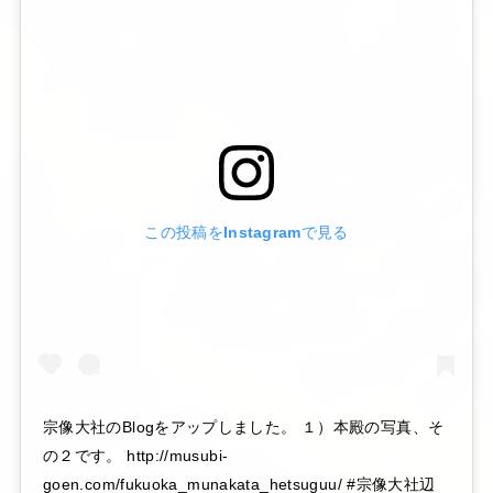
この投稿をInstagramで見る
宗像大社のBlogをアップしました。 １）本殿の写真、そ
の２です。 http://musubi-
goen.com/fukuoka_munakata_hetsuguu/ #宗像大社辺