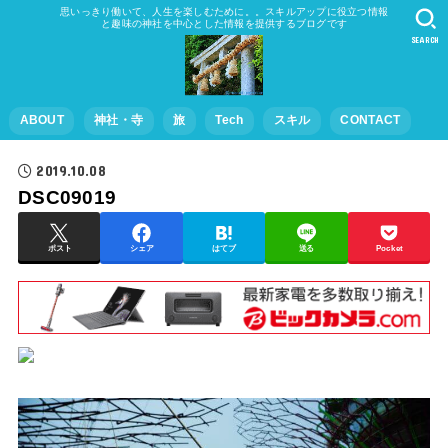
思いっきり働いて、人生を楽しむために。。スキルアップに役立つ情報
と趣味の神社を中心とした情報を提供するブログです
SEARCH
ABOUT
神社・寺
旅
Tech
スキル
CONTACT
2019.10.08
DSC09019
ポスト
シェア
はてブ
送る
Pocket