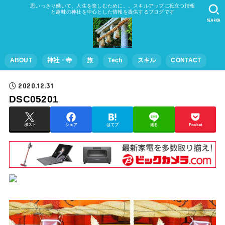
思いっきり働いて、人生を楽しむために。。スキルアップに役立つ情報
と趣味の神社を中心とした情報を提供するブログです
SEARCH
ABOUT
神社・寺
旅
Tech
スキル
CONTACT
2020.12.31
DSC05201
ポスト
シェア
はてブ
送る
Pocket