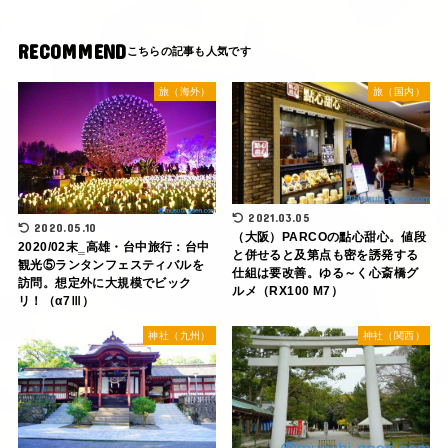
RECOMMEND
旅（海外）
旅（国内）
2021.03.05
2020.05.10
（大阪）PARCOの點心甜心。値段
2020/02末‗高雄・台中旅行：台中
と併せると及第点も密を誘発する
観光⑤ランタンフェスティバルを
仕組は要改善。ゆる～く心斎橋グ
訪問。想定外に大規模でビック
ルメ（RX100 M7）
リ！（α7Ⅲ）
神社（九州）
神社（関西）