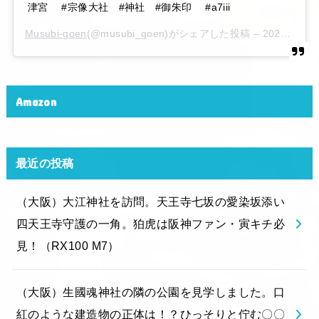
津宮 #宗像大社 #神社 #御朱印 #a7iii
Musubi-goen
(@musubi_goen)がシェアした投稿 –
2020年 6月月6日午後10時15分PDT
Amazon
最近の投稿
（大阪）大江神社を訪問。天王寺七坂の愛染坂添い
四天王寺守護の一角。狛虎は阪神ファン・寅キチ必
見！（RX100 M7）
（大阪）生國魂神社の隣の公園を見学しました。口
紅のような建造物の正体は！？ひっそりと佇む〇〇