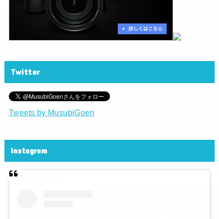
Twitter
Tweets by MusubiGoen
Instagram