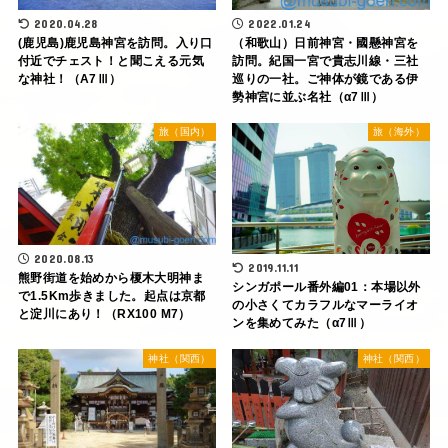
2022.01.24
2020.04.28
（和歌山）日前神宮・國懸神宮を
(鹿児島)鹿児島神宮を訪問。入り口
訪問。紀国一宮で貴志川線・三社
付近でチェスト！と聞こえる元気
巡りの一社。ご神体が鏡である伊
な神社！（A7Ⅲ）
勢神宮に並ぶ名社（α7Ⅲ）
旅（国内）
旅（海外）
2020.08.13
2019.11.11
熊野街道を始めから榎木大明神ま
シンガポール番外編01：本場以外
で1.5Km歩きました。起点は京都
の小さくてカラフルなマーライオ
と淀川にあり！（RX100 M7）
ンを集めてみた（α7Ⅲ）
神社（関西）
神社（関西）