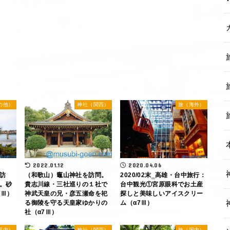
の他）
神社（関西）
旅（海外）
2022.01.12
2020.04.06
（和歌山）竈山神社を訪問。
訪
2020/02末‗高雄・台中旅行：
貴志川線・三社巡りの１社で
。砂
台中観光①宮原眼科でお土産
神武天皇の兄・彦五瀬命を祀
7Ⅲ）
探しと美味しいアイスクリー
る御陵を守る天皇家ゆかりの
ム（α7Ⅲ）
社（α7Ⅲ）
国内）
神社（関西）
旅（国内）