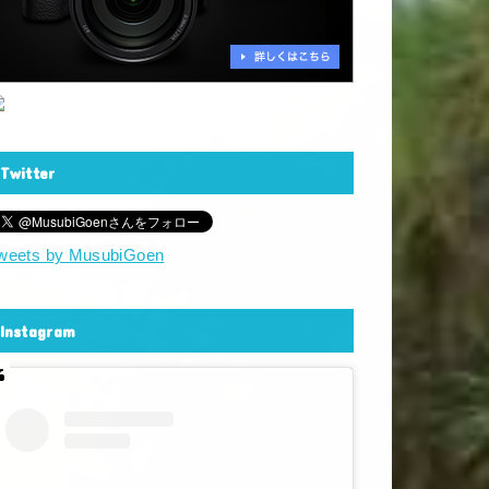
Twitter
weets by MusubiGoen
Instagram