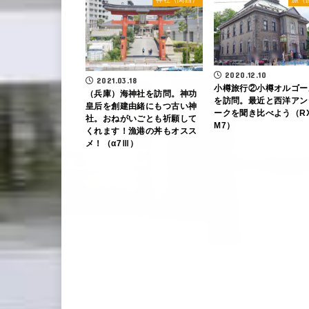
2020.12.10
2021.03.18
小樽旅行②小樽オルゴー
（兵庫）海神社を訪問。神功
を訪問。最近と西洋アン
皇后を創建由緒にもつ古い神
ークを聞き比べよう（RX
社。おねがいごとも祈願して
M7）
くれます！漁港の丼もオスス
メ！（α7Ⅲ）