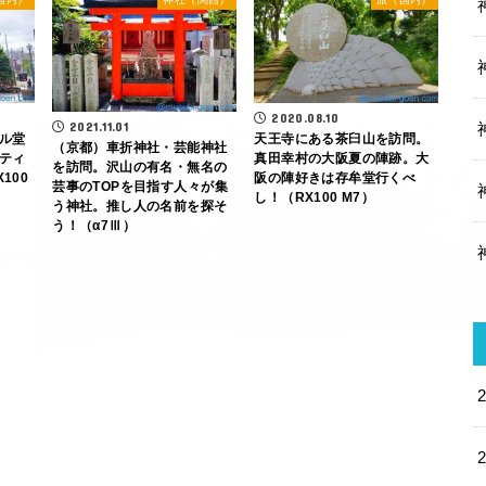
2020.08.10
2021.11.01
ル堂
天王寺にある茶臼山を訪問。
（京都）車折神社・芸能神社
ティ
真田幸村の大阪夏の陣跡。大
を訪問。沢山の有名・無名の
100
阪の陣好きは存牟堂行くべ
芸事のTOPを目指す人々が集
し！（RX100 M7）
う神社。推し人の名前を探そ
う！（α7Ⅲ）