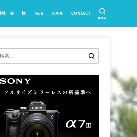
神社・寺
旅
Tech
スキル
CONTACT
SEARCH
検
索: