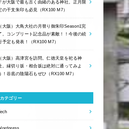
すが大阪で最も古く由緒のある神社。正月限
定の干支朱印も必見（RX100 M7）
（大阪）大鳥大社の月替り御朱印Season1完
了。コンプリート記念品が素敵！！今後の続
行予定も発表！（RX100 M7）
（大阪）高津宮を訪問。仁徳天皇を祀る神
社。縁切り坂・相合坂は絶対に通ってみよ
う！谷底の陰陽石もぜひ（RX100 M7）
カテゴリー
Tech
Wordpress