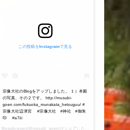
この投稿をInstagramで見る
宗像大社のBlogをアップしました。 １）本殿
の写真、その２です。 http://musubi-
goen.com/fukuoka_munakata_hetsuguu/ #
宗像大社辺津宮 #宗像大社 #神社 #御朱
印 #a7iii
Musubi-goen
(@musubi_goen)がシェアした投稿 –
2020年 6月月6