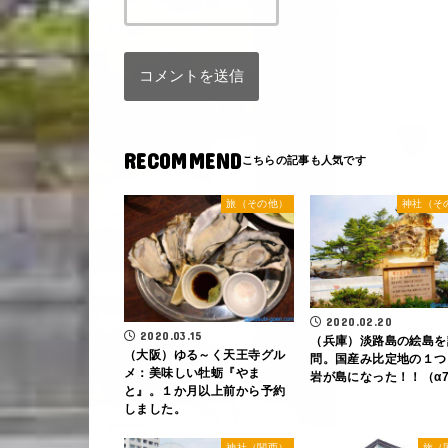
RECOMMEND
旅（その他）
神社（そ
2020.02.20
2020.03.15
（兵庫）淡路島の絵島を
（大阪）ゆる～く天王寺グル
問。国産み比定地の１つ
メ：美味しい牡蛎『やま
岩が島になった！！（α
と』。１か月以上前から予約
しました。
神社（関西）
旅（