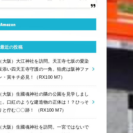
Amazon
最近の投稿
（大阪）大江神社を訪問。天王寺七坂の愛染
坂添い四天王寺守護の一角。狛虎は阪神ファ
ン・寅キチ必見！（RX100 M7）
（大阪）生國魂神社の隣の公園を見学しまし
た。口紅のような建造物の正体は！？ひっそ
りと佇む〇〇跡！ （RX100 M7）
（大阪）生國魂神社を訪問。一宮ではないで