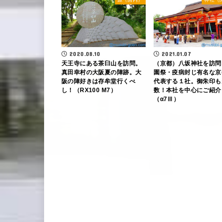
2020.08.10
2021.01.07
天王寺にある茶臼山を訪問。
（京都）八坂神社を訪問
真田幸村の大阪夏の陣跡。大
園祭・疫病封じ有名な京
阪の陣好きは存牟堂行くべ
代表する１社。御朱印も
し！（RX100 M7）
数！本社を中心にご紹介
（α7Ⅲ）