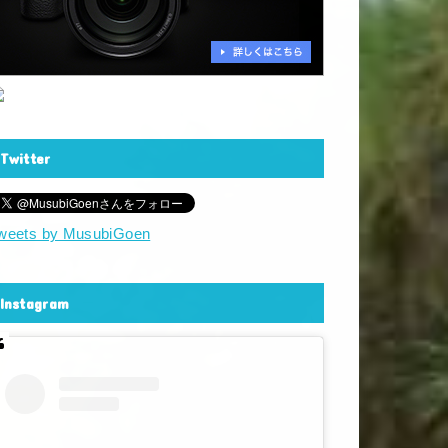
Twitter
weets by MusubiGoen
Instagram