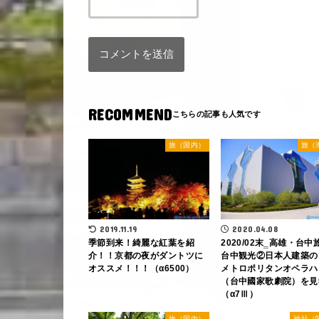
RECOMMEND
旅（国内）
旅（
2020.04.08
2019.11.19
2020/02末‗高雄・台中
季節到来！綺麗な紅葉を紹
台中観光②日本人建築の
介！！京都の夜がダントツに
メトロポリタンオペラハ
オススメ！！！（α6500）
（台中國家歌劇院）を見
（α7Ⅲ）
旅（国内）
神社（