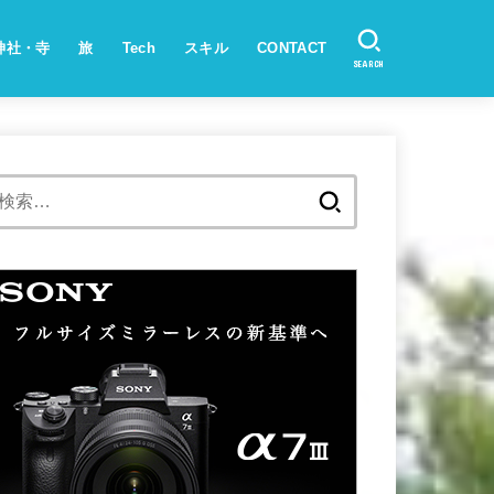
神社・寺
旅
Tech
スキル
CONTACT
SEARCH
検
索: