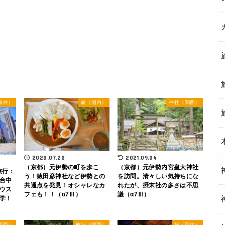
海外）
旅（国内）
神社（関西）
2020.07.20
2021.09.04
（京都）元伊勢の町を歩こ
（京都）元伊勢内宮皇大神社
旅行：
う！猿田彦神社など伊勢との
を訪問。清々しい気持ちにな
台中
共通点を発見！オシャレなカ
れたが、摂末社の多さは不思
ウス
フェも！！（α7Ⅲ）
議（α7Ⅲ）
学！
関西）
神社（関西）
旅（国内）