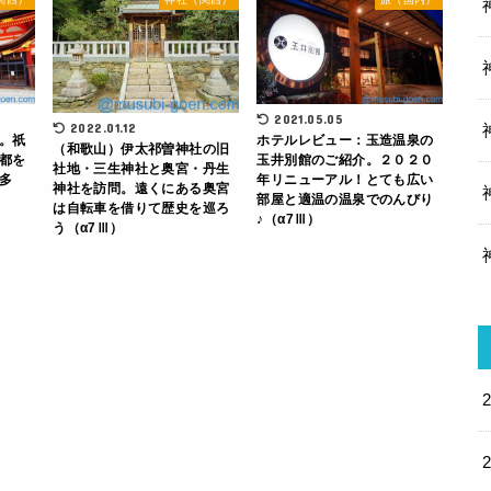
2021.05.05
2022.01.12
。祇
ホテルレビュー：玉造温泉の
（和歌山）伊太祁曽神社の旧
都を
玉井別館のご紹介。２０２０
社地・三生神社と奥宮・丹生
多
年リニューアル！とても広い
神社を訪問。遠くにある奥宮
部屋と適温の温泉でのんびり
は自転車を借りて歴史を巡ろ
♪（α7Ⅲ）
う（α7Ⅲ）