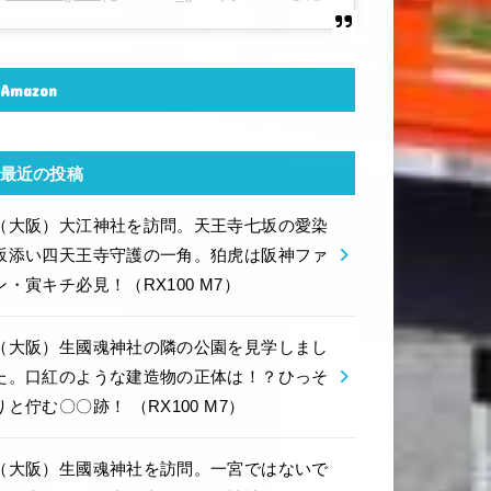
Amazon
最近の投稿
（大阪）大江神社を訪問。天王寺七坂の愛染
坂添い四天王寺守護の一角。狛虎は阪神ファ
ン・寅キチ必見！（RX100 M7）
（大阪）生國魂神社の隣の公園を見学しまし
た。口紅のような建造物の正体は！？ひっそ
りと佇む〇〇跡！ （RX100 M7）
（大阪）生國魂神社を訪問。一宮ではないで