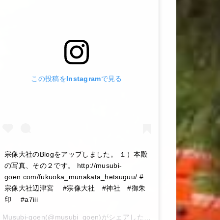
この投稿をInstagramで見る
宗像大社のBlogをアップしました。 １）本殿
の写真、その２です。 http://musubi-
goen.com/fukuoka_munakata_hetsuguu/ #
宗像大社辺津宮 #宗像大社 #神社 #御朱
印 #a7iii
Musubi-goen
(@musubi_goen)がシェアした投稿 –
2020年 6月月6