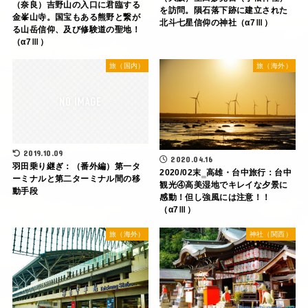
（奈良）吉野山の入口に君臨する
を訪問。隕石落下跡に建立された
金峯山寺。国宝もある熊野と繋が
北斗七星信仰の神社（α7Ⅲ）
る山岳信仰、及び修験道の聖地！
（α7Ⅲ）
旅（国内）
旅（海外）
2019.10.09
2020.04.16
羽田乗り継ぎ：（番外編）第一タ
2020/02末‗高雄・台中旅行：台中
ーミナルと第二ターミナル間の移
観光④高美湿地でキレイな夕景に
動手段
感動！但し強風には注意！！
（α7Ⅲ）
旅（海外）
神社（関西）