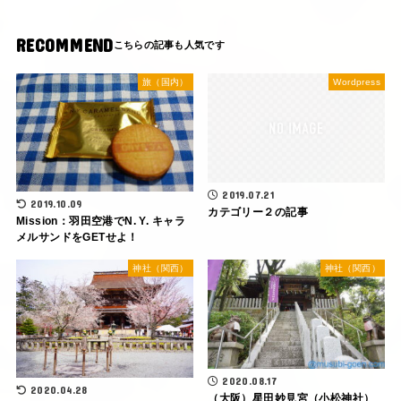
RECOMMEND
旅（国内）
Wordpress
2019.07.21
2019.10.09
カテゴリー２の記事
Mission：羽田空港でN. Y. キャラ
メルサンドをGETせよ！
神社（関西）
神社（関西）
2020.08.17
2020.04.28
（大阪）星田妙見宮（小松神社）