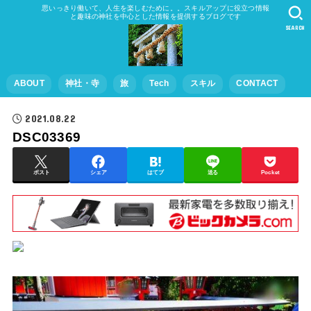
思いっきり働いて、人生を楽しむために。。スキルアップに役立つ情報
と趣味の神社を中心とした情報を提供するブログです
SEARCH
ABOUT
神社・寺
旅
Tech
スキル
CONTACT
2021.08.22
DSC03369
ポスト
シェア
はてブ
送る
Pocket