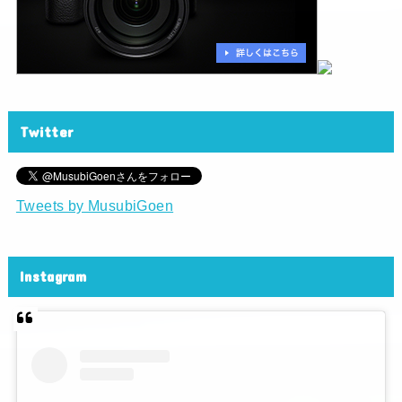
Twitter
Tweets by MusubiGoen
Instagram