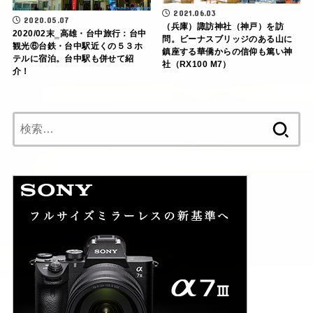
2021.06.03
2020.05.07
（兵庫）諏訪神社（神戸）を訪
2020/02末‗高雄・台中旅行：台中
問。ビーナスブリッジのある山に
観光⑥台鉄・台中駅近くの５３ホ
鎮座する華僑からの信仰も篤い神
テルに宿泊。台中駅も併せて紹
社（RX100 M7）
介！
検
索: