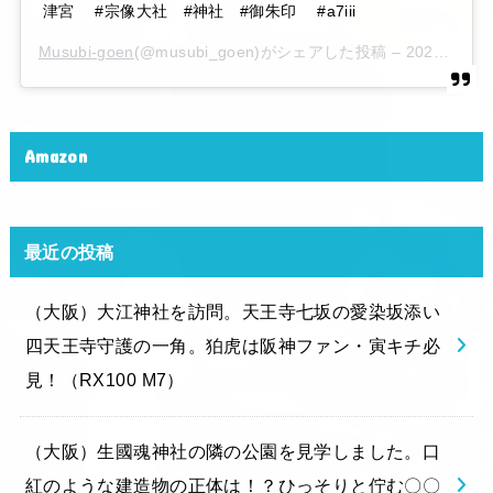
津宮 #宗像大社 #神社 #御朱印 #a7iii
Musubi-goen
(@musubi_goen)がシェアした投稿 –
2020年 6月月6日午後10時15分PDT
Amazon
最近の投稿
（大阪）大江神社を訪問。天王寺七坂の愛染坂添い
四天王寺守護の一角。狛虎は阪神ファン・寅キチ必
見！（RX100 M7）
（大阪）生國魂神社の隣の公園を見学しました。口
紅のような建造物の正体は！？ひっそりと佇む〇〇