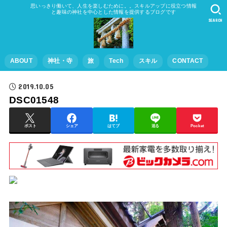
思いっきり働いて、人生を楽しむために。。スキルアップに役立つ情報
と趣味の神社を中心とした情報を提供するブログです
SEARCH
ABOUT
神社・寺
旅
Tech
スキル
CONTACT
2019.10.05
DSC01548
ポスト
シェア
はてブ
送る
Pocket