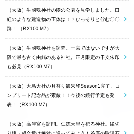
（大阪）生國魂神社の隣の公園を見学しました。口
紅のような建造物の正体は！？ひっそりと佇む〇〇
跡！ （RX100 M7）
（大阪）生國魂神社を訪問。一宮ではないですが大
阪で最も古く由緒のある神社。正月限定の干支朱印
も必見（RX100 M7）
（大阪）大鳥大社の月替り御朱印Season1完了。コ
ンプリート記念品が素敵！！今後の続行予定も発
表！（RX100 M7）
（大阪）高津宮を訪問。仁徳天皇を祀る神社。縁切
り坂・相合坂は絶対に通ってみよう！谷底の陰陽石