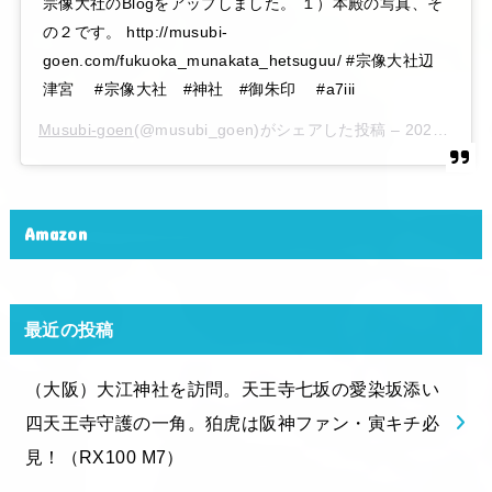
宗像大社のBlogをアップしました。 １）本殿の写真、そ
の２です。 http://musubi-
goen.com/fukuoka_munakata_hetsuguu/ #宗像大社辺
津宮 #宗像大社 #神社 #御朱印 #a7iii
Musubi-goen
(@musubi_goen)がシェアした投稿 –
2020年 6月月6日午後10時15分PDT
Amazon
最近の投稿
（大阪）大江神社を訪問。天王寺七坂の愛染坂添い
四天王寺守護の一角。狛虎は阪神ファン・寅キチ必
見！（RX100 M7）