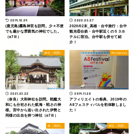
2019.10.09
2020.05.07
(鹿児島)霧島神宮を訪問。少々不便
2020/02末‗高雄・台中旅行：台中
でも厳かな雰囲気の神社でした。
観光⑥台鉄・台中駅近くの５３ホ
（α7Ⅲ）
テルに宿泊。台中駅も併せて紹
介！
神社（関西）
Wordpress
2021.03.22
2019.11.28
（奈良）大和神社を訪問。戦艦大
アフィリエイトの祭典、2019年の
和にも分祀された航海・戦さの神
A8フェスティバルを初体験しまし
様。宮中から追い出された伊勢と
た！
同様の出自を持つ神社（α7Ⅲ）
旅（国内）
神社（関西）