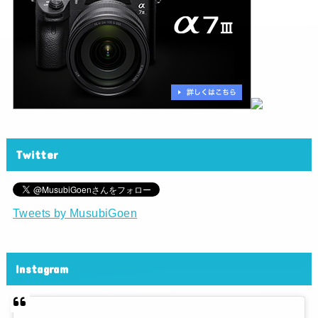
Twitter
Tweets by MusubiGoen
Instagram