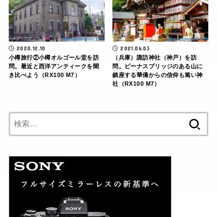
2020.12.10
2021.06.03
小樽旅行②小樽オルゴール堂を訪
（兵庫）諏訪神社（神戸）を訪
問。最近と西洋アンティークを聞
問。ビーナスブリッジのある山に
き比べよう（RX100 M7）
鎮座する華僑からの信仰も篤い神
社（RX100 M7）
検
索: