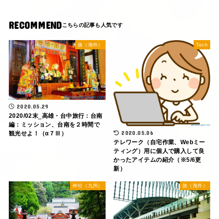
RECOMMEND
旅（海外）
Tech
2020.05.29
2020/02末‗高雄・台中旅行：台南
編：ミッション、台南を２時間で
2020.05.06
観光せよ！（α７Ⅲ）
テレワーク（自宅作業、Webミー
ティング）用に個人で購入して良
かったアイテムの紹介（※5/6更
新）
神社（九州）
旅（海外）