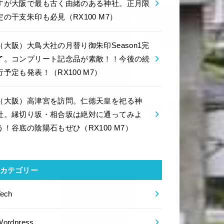
すが大阪で最も古く由緒のある神社。正月限
定の干支朱印も必見（RX100 M7）
（大阪）大鳥大社の月替り御朱印Season1完
了。コンプリート記念品が素敵！！今後の続
行予定も発表！（RX100 M7）
（大阪）高津宮を訪問。仁徳天皇を祀る神
社。縁切り坂・相合坂は絶対に通ってみよ
う！谷底の陰陽石もぜひ（RX100 M7）
カテゴリー
Tech
Wordpress