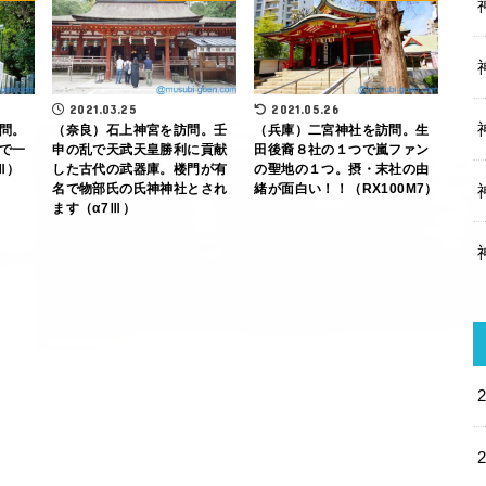
2021.03.25
2021.05.26
問。
（奈良）石上神宮を訪問。壬
（兵庫）二宮神社を訪問。生
で一
申の乱で天武天皇勝利に貢献
田後裔８社の１つで嵐ファン
Ⅲ）
した古代の武器庫。楼門が有
の聖地の１つ。摂・末社の由
名で物部氏の氏神神社とされ
緒が面白い！！（RX100M7）
ます（α7Ⅲ）