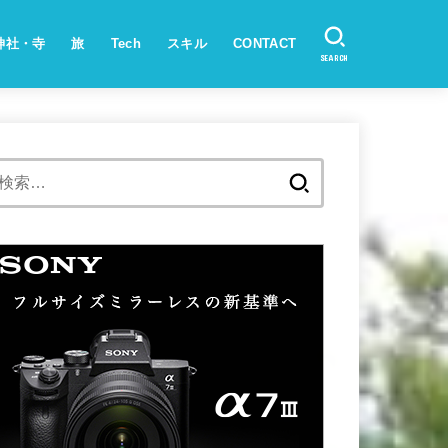
神社・寺
旅
Tech
スキル
CONTACT
SEARCH
検
索: