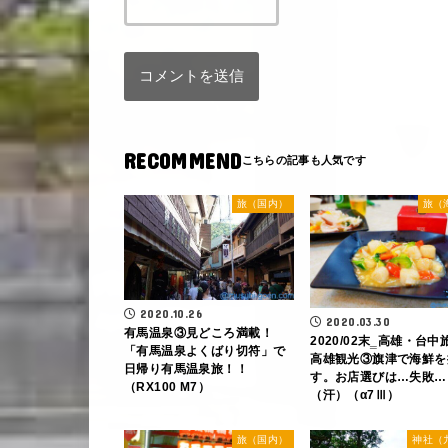
RECOMMEND
旅（国内）
旅（
2020.10.26
2020.03.30
有馬温泉③見どころ満載！
2020/02末‗高雄・台中
「有馬温泉よくばり切符」で
高雄観光③旗津で海鮮を
日帰り有馬温泉旅！！
す。お店選びは…失敗…
（RX100 M7）
（汗）（α7Ⅲ）
旅（国内）
神社（