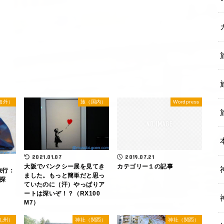
海外）
旅（国内）
Wordpress
2021.01.07
2019.07.21
大阪でバンクシー展を見てき
カテゴリー１の記事
旅行：
ました。もっと簡単だと思っ
探
ていたのに（汗）やっぱりア
ートは深いぞ！？（RX100
M7）
九州）
神社（関西）
神社（関西）