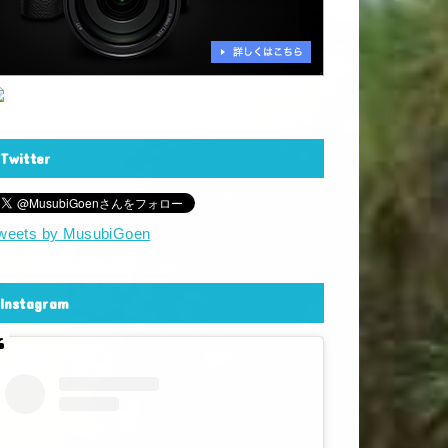
Twitter
weets by MusubiGoen
Instagram