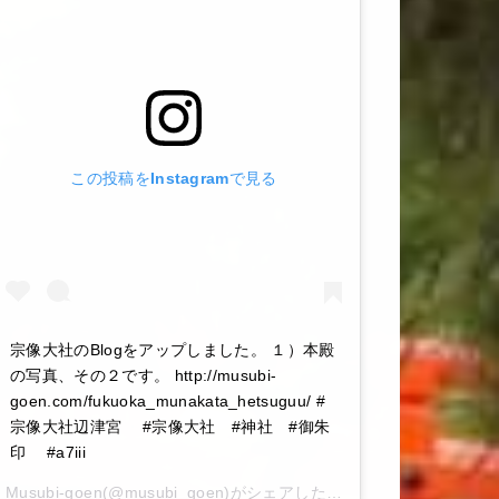
この投稿をInstagramで見る
宗像大社のBlogをアップしました。 １）本殿
の写真、その２です。 http://musubi-
goen.com/fukuoka_munakata_hetsuguu/ #
宗像大社辺津宮 #宗像大社 #神社 #御朱
印 #a7iii
Musubi-goen
(@musubi_goen)がシェアした投稿 –
2020年 6月月6