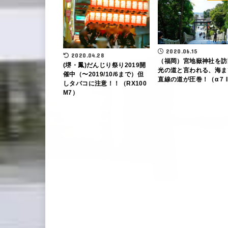
2020.06.15
2020.04.28
（福岡）宮地嶽神社を訪
(堺・鳳)だんじり祭り2019開
光の道と言われる、海ま
催中（〜2019/10/6まで）但
直線の道が圧巻！（α７
しタバコに注意！！（RX100
M7）