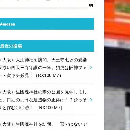
Amazon
最近の投稿
（大阪）大江神社を訪問。天王寺七坂の愛染
坂添い四天王寺守護の一角。狛虎は阪神ファ
ン・寅キチ必見！（RX100 M7）
（大阪）生國魂神社の隣の公園を見学しまし
た。口紅のような建造物の正体は！？ひっそ
りと佇む〇〇跡！ （RX100 M7）
（大阪）生國魂神社を訪問。一宮ではないで