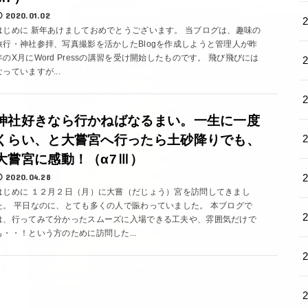
2020.01.02
はじめに 新年あけましておめでとうございます。 当ブログは、趣味の
旅行・神社参拝、写真撮影を活かしたBlogを作成しようと管理人が昨
年のX月にWord Pressの講習を受け開始したものです。 飛び飛びには
なっていますが...
神社好きなら行かねばなるまい。一生に一度
くらい、と大嘗宮へ行ったら土砂降りでも、
大嘗宮に感動！（α7Ⅲ）
2020.04.28
はじめに １２月２日（月）に大嘗（だじょう）宮を訪問してきまし
た。 平日なのに、とても多くの人で賑わっていました。 本ブログで
は、行ってみて分かったスムーズに入場できる工夫や、雰囲気だけで
も・・！という方のために訪問した...