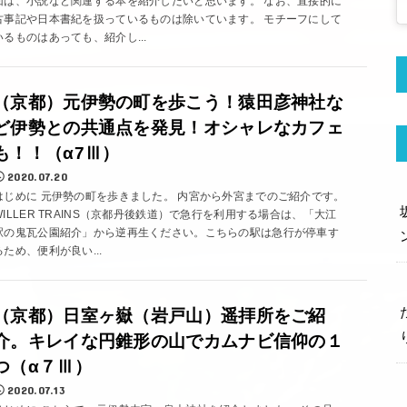
回は、小説など関連する本を紹介したいと思います。 なお、直接的に
古事記や日本書紀を扱っているものは除いています。 モチーフにして
いるものはあっても、紹介し...
（京都）元伊勢の町を歩こう！猿田彦神社な
ど伊勢との共通点を発見！オシャレなカフェ
も！！（α7Ⅲ）
2020.07.20
はじめに 元伊勢の町を歩きました。 内宮から外宮までのご紹介です。
WILLER TRAINS（京都丹後鉄道）で急行を利用する場合は、「大江
駅の鬼瓦公園紹介」から逆再生ください。こちらの駅は急行が停車す
るため、便利が良い...
（京都）日室ヶ嶽（岩戸山）遥拝所をご紹
介。キレイな円錐形の山でカムナビ信仰の１
つ（α７Ⅲ）
2020.07.13