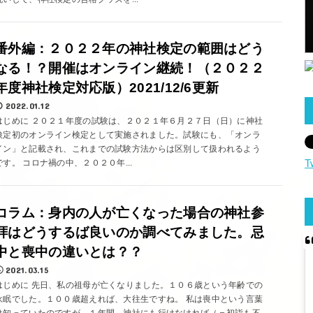
番外編：２０２２年の神社検定の範囲はどう
なる！？開催はオンライン継続！（２０２２
年度神社検定対応版）2021/12/6更新
2022.01.12
はじめに ２０２１年度の試験は、２０２１年６月２７日（日）に神社
検定初のオンライン検定として実施されました。試験にも、「オンラ
イン」と記載され、これまでの試験方法からは区別して扱われるよう
T
です。 コロナ禍の中、２０２０年...
コラム：身内の人が亡くなった場合の神社参
拝はどうするば良いのか調べてみました。忌
中と喪中の違いとは？？
2021.03.15
はじめに 先日、私の祖母が亡くなりました。１０６歳という年齢での
永眠でした。１００歳超えれば、大往生ですね。 私は喪中という言葉