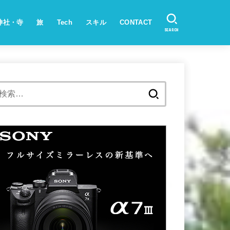
神社・寺
旅
Tech
スキル
CONTACT
SEARCH
検
索: