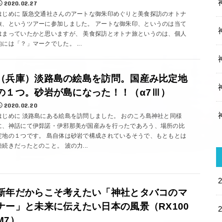
2020.02.27
はじめに 阪急交通社さんのアートな御朱印めぐりと美食探訪のオトナ
旅、というツアーに参加しました。 アートな御朱印、というのは当て
はまっていたかと思いますが、 美食探訪とオトナ旅というのは、個人
的には「？」マークでした。 ...
（兵庫）淡路島の絵島を訪問。国産み比定地
の１つ。砂岩が島になった！！（α7Ⅲ）
2020.02.20
はじめに 淡路島にある絵島を訪問しました。 おのころ島神社と同様
に、神話にて伊弉諾・伊邪那美が国産みを行ったであろう、場所の比
定地の１つです。 島自体は砂岩で構成されているそうで、もともとは
陸続きだったとのこと。 波の力...
新年だからこそ考えたい「神社とタバコのマ
ナー」と未来に伝えたい日本の風景（RX100
M7）