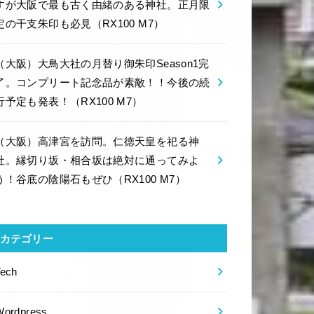
すが大阪で最も古く由緒のある神社。正月限
定の干支朱印も必見（RX100 M7）
（大阪）大鳥大社の月替り御朱印Season1完
了。コンプリート記念品が素敵！！今後の続
行予定も発表！（RX100 M7）
（大阪）高津宮を訪問。仁徳天皇を祀る神
社。縁切り坂・相合坂は絶対に通ってみよ
う！谷底の陰陽石もぜひ（RX100 M7）
カテゴリー
Tech
Wordpress