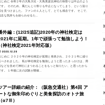
はじめに 令和２年の大鳥大社・大鳥美波比神社の秋祭りは中止のよう
です。 そのため、鳳だんじり祭りも中止になってしまう、という貼り
紙を見つけました。 ファンの１人として、とても残念です。 そこで、
残念な気持ちを紛らわせるた...
番外編：(12/25追記)2020年の神社検定は
2021年に延期。1年で頑張って勉強しよう！
（神社検定2021年対応版）
2020.12.28
はじめに ２０２０年の神社検定が延期と発表され、２０２１年に繰り
延べされました。 私が神社検定を勉強しようと思ったきっかけは、用
語などを含めて神社にまつわることをもっと知りたい、と思ったから
です。 １年後に次の試験が開催...
ツアー詳細の紹介：（阪急交通社）第4回 ア
ートな御朱印めぐりと美食探訪のオトナ旅
（α7Ⅲ）