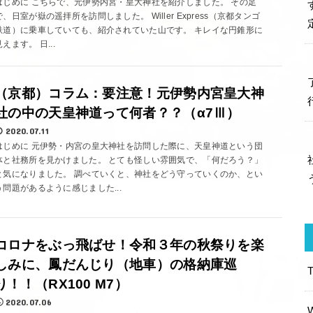
はじめに こちらで、元伊勢内宮・皇大神社を紹介しました。 その足
で、日室が嶽の遥拝所を訪問しました。 Willer Express（京都タンゴ
鉄道）に乗車していても、紹介されていた山です。 キレイな円錐形に
見えます。 日...
（京都）コラム：要注意！元伊勢内宮皇大神
社の中の天皇神道って何者？？（α7Ⅲ）
2020.07.11
はじめに 元伊勢・内宮の皇大神社を訪問した際に、天皇神道という団
体と社務所を見かけました。 とても怪しい雰囲気で、「何だろう？」
と気になりました。 調べていくと、神社をどう守っていくのか、とい
う問題があるように感じました...
コロナをぶっ飛ばせ！令和３年の秋祭りを楽
しみに、鳳だんじり（地車）の格納庫巡
り！！（RX100 M7）
2020.07.06