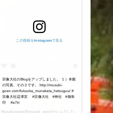
この投稿をInstagramで見る
宗像大社のBlogをアップしました。 １）本殿
の写真、その２です。 http://musubi-
goen.com/fukuoka_munakata_hetsuguu/ #
宗像大社辺津宮 #宗像大社 #神社 #御朱
印 #a7iii
Musubi-goen
(@musubi_goen)がシェアした投稿 –
2020年 6月月6