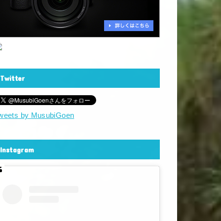
Twitter
weets by MusubiGoen
Instagram