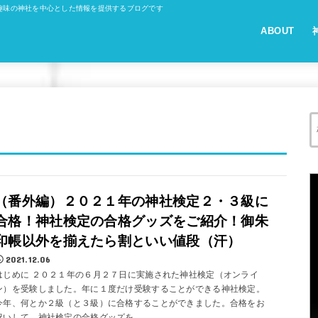
趣味の神社を中心とした情報を提供するブログです
ABOUT
（番外編）２０２１年の神社検定２・３級に
合格！神社検定の合格グッズをご紹介！御朱
印帳以外を揃えたら割といい値段（汗）
2021.12.06
はじめに ２０２１年の６月２７日に実施された神社検定（オンライ
ン）を受験しました。年に１度だけ受験することができる神社検定。
今年、何とか２級（と３級）に合格することができました。合格をお
祝いして、神社検定の合格グッズを...