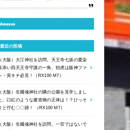
Amazon
最近の投稿
（大阪）大江神社を訪問。天王寺七坂の愛染
坂添い四天王寺守護の一角。狛虎は阪神ファ
ン・寅キチ必見！（RX100 M7）
（大阪）生國魂神社の隣の公園を見学しまし
た。口紅のような建造物の正体は！？ひっそ
りと佇む〇〇跡！ （RX100 M7）
（大阪）生國魂神社を訪問。一宮ではないで