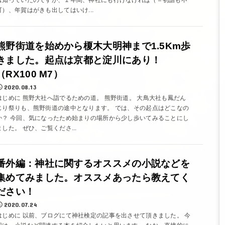
は知っていたのですが、１年間、神社にも行けなければ（＝初詣も不
可）、年賀はがきも出してはいけ...
熊野街道を始めから榎木大明神まで1.5Km歩
きました。起点は京都と淀川にあり！
（RX100 M7）
2020.08.13
はじめに 熊野大社へ詣でるための道。 熊野街道。 大鳥大社も鳳だん
じり祭りも、熊野街道の途中となります。 では、その起点はどこなの
か？ 今回、気になったため始まりの場所から少し歩いてみることにし
ました。 ぜひ、ご覧くださ...
番外編：神社に関するオススメの小説などを
集めてみました。オススメあったら教えてく
ださい！
2020.07.24
はじめに 以前、ブログにて神社検定の記事を出させて頂きました。 今