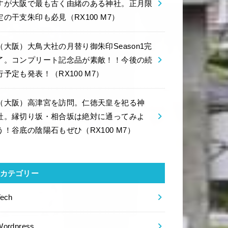
すが大阪で最も古く由緒のある神社。正月限
定の干支朱印も必見（RX100 M7）
（大阪）大鳥大社の月替り御朱印Season1完
了。コンプリート記念品が素敵！！今後の続
行予定も発表！（RX100 M7）
（大阪）高津宮を訪問。仁徳天皇を祀る神
社。縁切り坂・相合坂は絶対に通ってみよ
う！谷底の陰陽石もぜひ（RX100 M7）
カテゴリー
Tech
Wordpress