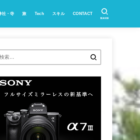
神社・寺
旅
Tech
スキル
CONTACT
SEARCH
検
索: