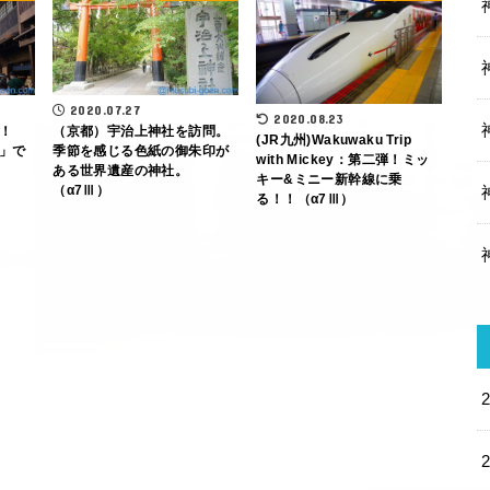
2020.07.27
2020.08.23
！
（京都）宇治上神社を訪問。
(JR九州)Wakuwaku Trip
」で
季節を感じる色紙の御朱印が
with Mickey：第二弾！ミッ
ある世界遺産の神社。
キー&ミニー新幹線に乗
（α7Ⅲ）
る！！（α7Ⅲ）