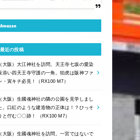
Amazon
最近の投稿
（大阪）大江神社を訪問。天王寺七坂の愛染
坂添い四天王寺守護の一角。狛虎は阪神ファ
ン・寅キチ必見！（RX100 M7）
（大阪）生國魂神社の隣の公園を見学しまし
た。口紅のような建造物の正体は！？ひっそ
りと佇む〇〇跡！ （RX100 M7）
（大阪）生國魂神社を訪問。一宮ではないで