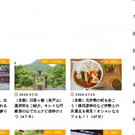
中国）
神社（その他）
旅（国内）
2020.07.13
2020.07.20
。出
（京都）日室ヶ嶽（岩戸山）
（京都）元伊勢の町を歩こ
れる
遥拝所をご紹介。キレイな円
う！猿田彦神社など伊勢との
参り
錐形の山でカムナビ信仰の１
共通点を発見！オシャレなカ
つ（α７Ⅲ）
フェも！！（α7Ⅲ）
国内）
神社（関西）
旅（国内）