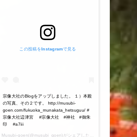
この投稿をInstagramで見る
宗像大社のBlogをアップしました。 １）本殿
の写真、その２です。 http://musubi-
goen.com/fukuoka_munakata_hetsuguu/ #
宗像大社辺津宮 #宗像大社 #神社 #御朱
印 #a7iii
Musubi-goen
(@musubi_goen)がシェアした投稿 –
2020年 6月月6