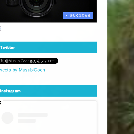
Twitter
weets by MusubiGoen
Instagram