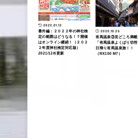
2022.01.12
番外編：２０２２年の神社検
2020.10.26
定の範囲はどうなる！？開催
有馬温泉③見どころ満載
はオンライン継続！（２０２
「有馬温泉よくばり切符
２年度神社検定対応版）
日帰り有馬温泉旅！！
2021/12/6更新
（RX100 M7）