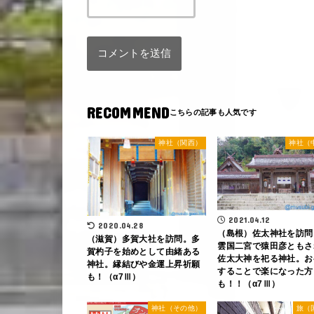
RECOMMEND
神社（関西）
神社（
2021.04.12
2020.04.28
（島根）佐太神社を訪問
（滋賀）多賀大社を訪問。多
雲国二宮で猿田彦ともさ
賀杓子を始めとして由緒ある
佐太大神を祀る神社。お
神社。縁結びや金運上昇祈願
することで楽になった方
も！（α7Ⅲ）
も！！（α7Ⅲ）
神社（その他）
旅（