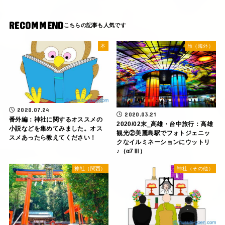
RECOMMEND
本
旅（海外）
2020.07.24
2020.03.21
番外編：神社に関するオススメの
2020/02末‗高雄・台中旅行：高雄
小説などを集めてみました。オス
観光②美麗島駅でフォトジェニッ
スメあったら教えてください！
クなイルミネーションにウットリ
♪（α7Ⅲ）
神社（関西）
神社（その他）