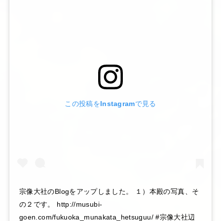
この投稿をInstagramで見る
宗像大社のBlogをアップしました。 １）本殿の写真、そ
の２です。 http://musubi-
goen.com/fukuoka_munakata_hetsuguu/ #宗像大社辺