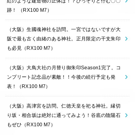
紅のような建造物の正体は！？ひっそりと佇む〇〇
跡！ （RX100 M7）
（大阪）生國魂神社を訪問。一宮ではないですが大
阪で最も古く由緒のある神社。正月限定の干支朱印
も必見（RX100 M7）
（大阪）大鳥大社の月替り御朱印Season1完了。コ
ンプリート記念品が素敵！！今後の続行予定も発
表！（RX100 M7）
（大阪）高津宮を訪問。仁徳天皇を祀る神社。縁切
り坂・相合坂は絶対に通ってみよう！谷底の陰陽石
もぜひ（RX100 M7）