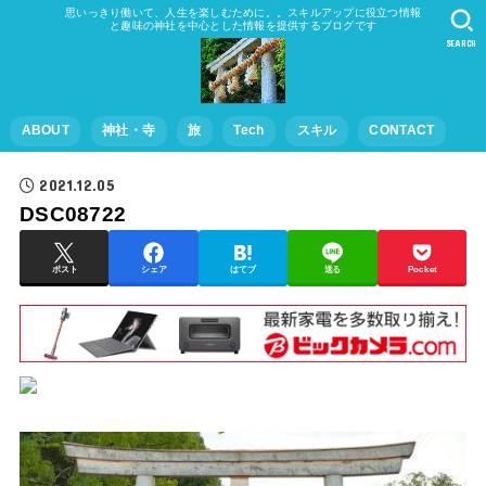
思いっきり働いて、人生を楽しむために。。スキルアップに役立つ情報
と趣味の神社を中心とした情報を提供するブログです
SEARCH
ABOUT
神社・寺
旅
Tech
スキル
CONTACT
2021.12.05
DSC08722
ポスト
シェア
はてブ
送る
Pocket