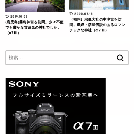
2020.07.18
2019.10.09
（福岡）宗像大社の中津宮を訪
(鹿児島)霧島神宮を訪問。少々不便
問。織姫・彦星伝説のあるロマン
でも厳かな雰囲気の神社でした。
チックな神社（α７Ⅲ）
（α7Ⅲ）
検
索: