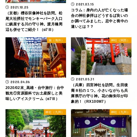
2021.03.15
2021.10.25
コラム：身内の人が亡くなった場
（京都）櫟谷宗像神社を訪問。松
合の神社参拝はどうするば良いの
尾大社摂社でモンキーパーク入口
か調べてみました。忌中と喪中の
に鎮座する川の守り神。渡月橋周
違いとは？？
辺も併せてご紹介！（α7Ⅲ）
旅（海外）
神社（関西）
2021.05.31
2020.04.06
（兵庫）四宮神社を訪問。生田後
2020/02末‗高雄・台中旅行：台中
裔８社の１つ。小さいながらも兵
観光①宮原眼科でお土産探しと美
庫県庁の守り神。花の御朱印が印
味しいアイスクリーム（α7Ⅲ）
象的！（RX100M7）
神社（九州）
神社（九州）