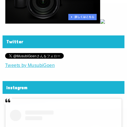
Twitter
Tweets by MusubiGoen
Instagram