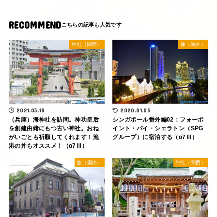
RECOMMEND
神社（関西）
旅（海外）
2021.03.18
2020.01.05
（兵庫）海神社を訪問。神功皇后
シンガポール番外編02：フォーポ
を創建由緒にもつ古い神社。おね
イント・バイ・シェラトン（SPG
がいごとも祈願してくれます！漁
グループ）に宿泊する（α7Ⅲ）
港の丼もオススメ！（α7Ⅲ）
旅（国内）
神社（関西）