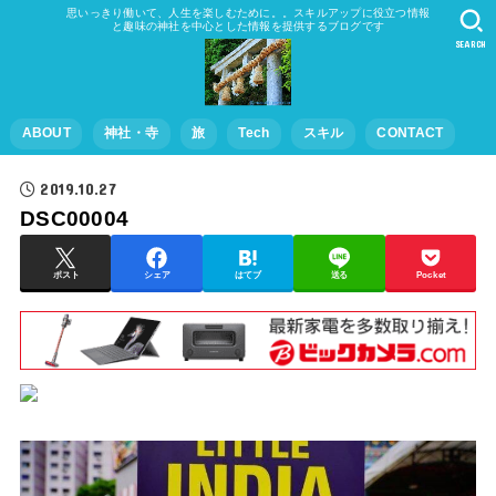
思いっきり働いて、人生を楽しむために。。スキルアップに役立つ情報
と趣味の神社を中心とした情報を提供するブログです
SEARCH
ABOUT
神社・寺
旅
Tech
スキル
CONTACT
2019.10.27
DSC00004
ポスト
シェア
はてブ
送る
Pocket