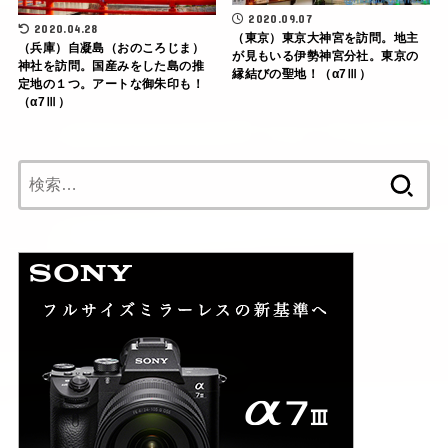
2020.09.07
2020.04.28
（東京）東京大神宮を訪問。地主
（兵庫）自凝島（おのころじま）
が見もいる伊勢神宮分社。東京の
神社を訪問。国産みをした島の推
縁結びの聖地！（α7Ⅲ）
定地の１つ。アートな御朱印も！
（α7Ⅲ）
検
索: