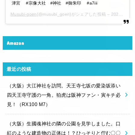
津宮 #宗像大社 #神社 #御朱印 #a7iii
Musubi-goen
(@musubi_goen)がシェアした投稿 –
2020年 6月月6日午後10時15分PDT
Amazon
最近の投稿
（大阪）大江神社を訪問。天王寺七坂の愛染坂添い
四天王寺守護の一角。狛虎は阪神ファン・寅キチ必
見！（RX100 M7）
（大阪）生國魂神社の隣の公園を見学しました。口
紅のような建造物の正体は！？ひっそりと佇む〇〇