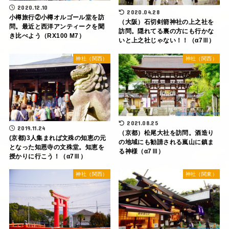
2020.12.10
2020.04.28
小樽旅行②小樽オルゴール堂を訪
（大阪）石切剣箭神社の上之社を
問。最近と西洋アンティークを聞
訪問。隠れてる裏の方にも行かな
き比べよう（RX100 M7）
いと上之社じゃない！！（α7Ⅲ）
神社（関西）
神社（関西）
2021.08.25
2019.11.24
（京都）松尾大社を訪問。酒造り
(京都)3人集まれば文殊の知恵の元
の地域にも勧請される嵐山に鎮ま
となった知恩寺の文殊堂。知恵を
る神様（α7Ⅲ）
授かりに行こう！（α7Ⅲ）
神社（関西）
神社（関東）