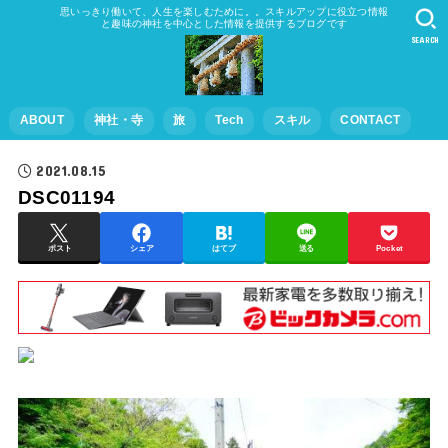
思いっきり働いて、人生を楽しむために。。スキルアップに役立つ情報
と趣味の神社を中心とした情報を提供するブログです
SEARCH
ABOUT
神社・寺
旅
Tech
スキル
CONTACT
2021.08.15
DSC01194
ポスト
シェア
はてブ
送る
Pocket