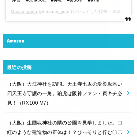
津宮 #宗像大社 #神社 #御朱印 #a7iii
Musubi-goen
(@musubi_goen)がシェアした投稿 –
2020年 6月月6日午後10時15分PDT
Amazon
最近の投稿
（大阪）大江神社を訪問。天王寺七坂の愛染坂添い
四天王寺守護の一角。狛虎は阪神ファン・寅キチ必
見！（RX100 M7）
（大阪）生國魂神社の隣の公園を見学しました。口
紅のような建造物の正体は！？ひっそりと佇む〇〇