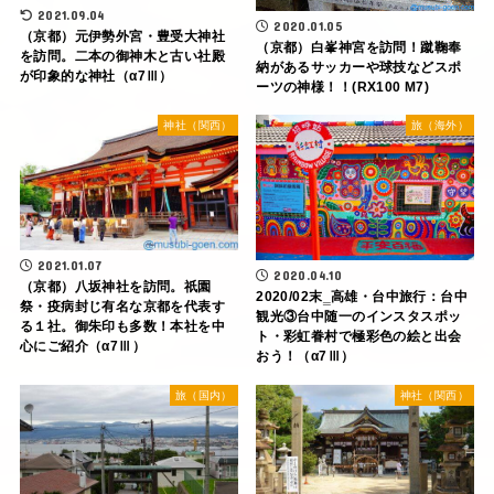
2021.09.04
2020.01.05
（京都）元伊勢外宮・豊受大神社
（京都）白峯神宮を訪問！蹴鞠奉
を訪問。二本の御神木と古い社殿
納があるサッカーや球技などスポ
が印象的な神社（α7Ⅲ）
ーツの神様！！(RX100 M7)
神社（関西）
旅（海外）
2021.01.07
2020.04.10
（京都）八坂神社を訪問。祇園
2020/02末‗高雄・台中旅行：台中
祭・疫病封じ有名な京都を代表す
観光③台中随一のインスタスポッ
る１社。御朱印も多数！本社を中
ト・彩虹眷村で極彩色の絵と出会
心にご紹介（α7Ⅲ）
おう！（α7Ⅲ）
旅（国内）
神社（関西）