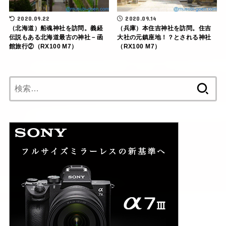
2020.09.22
2020.09.14
（北海道）船魂神社を訪問。義経
（兵庫）本住吉神社を訪問。住吉
伝説もある北海道最古の神社－函
大社の元鎮座地！？とされる神社
館旅行②（RX100 M7）
（RX100 M7）
検
索: