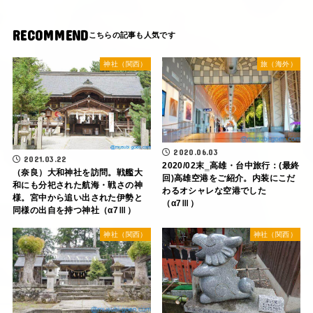
RECOMMEND
神社（関西）
旅（海外）
2020.06.03
2021.03.22
2020/02末‗高雄・台中旅行：(最終
（奈良）大和神社を訪問。戦艦大
回)高雄空港をご紹介。内装にこだ
和にも分祀された航海・戦さの神
わるオシャレな空港でした
様。宮中から追い出された伊勢と
（α7Ⅲ）
同様の出自を持つ神社（α7Ⅲ）
神社（関西）
神社（関西）