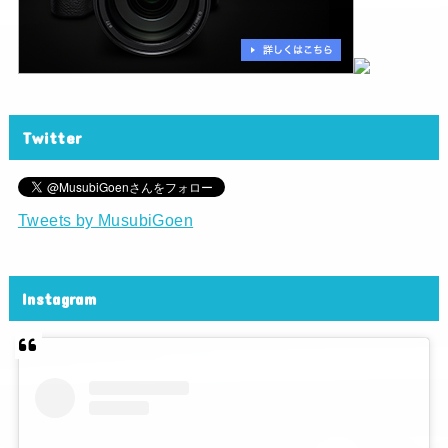
Twitter
Tweets by MusubiGoen
Instagram