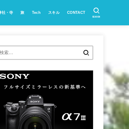
神社・寺
旅
Tech
スキル
CONTACT
SEARCH
検
索: