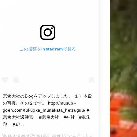
この投稿をInstagramで見る
宗像大社のBlogをアップしました。 １）本殿
の写真、その２です。 http://musubi-
goen.com/fukuoka_munakata_hetsuguu/ #
宗像大社辺津宮 #宗像大社 #神社 #御朱
印 #a7iii
Musubi-goen
(@musubi_goen)がシェアした投稿 –
2020年 6月月6