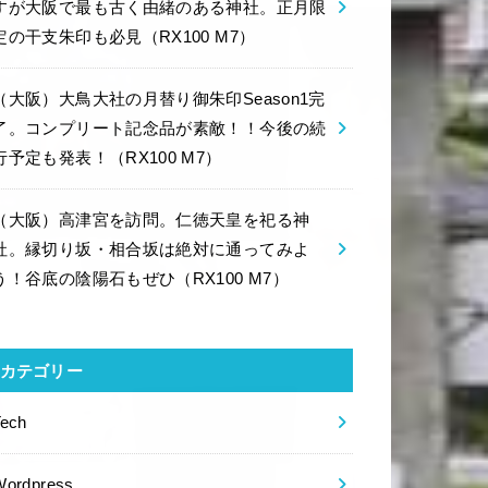
すが大阪で最も古く由緒のある神社。正月限
定の干支朱印も必見（RX100 M7）
（大阪）大鳥大社の月替り御朱印Season1完
了。コンプリート記念品が素敵！！今後の続
行予定も発表！（RX100 M7）
（大阪）高津宮を訪問。仁徳天皇を祀る神
社。縁切り坂・相合坂は絶対に通ってみよ
う！谷底の陰陽石もぜひ（RX100 M7）
カテゴリー
Tech
Wordpress