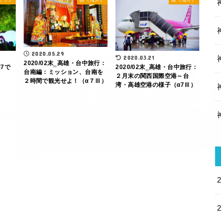
2020.05.29
2020.03.21
2020/02末‗高雄・台中旅行：
M7で
2020/02末‗高雄・台中旅行：
台南編：ミッション、台南を
２月末の関西国際空港～台
２時間で観光せよ！（α７Ⅲ）
湾・高雄空港の様子（α7Ⅲ）