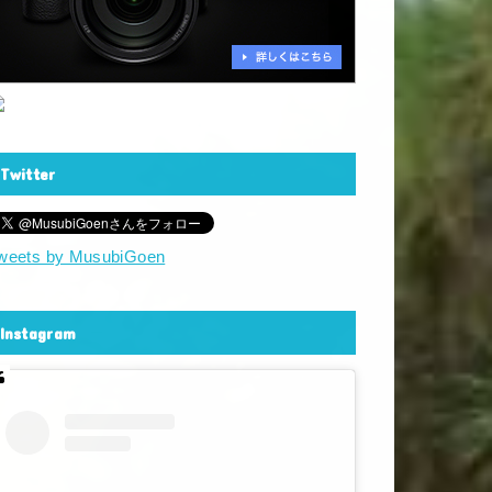
Twitter
weets by MusubiGoen
Instagram