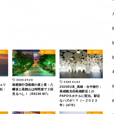
国内）
旅（国内）
旅（海外）
2020.09.28
2020.04.02
ェリ
函館旅行③函館の昼と夜：八
2020/02末‗高雄・台中旅行：
社・
幡坂と函館山は時間差で２回
高雄観光④高雄駅近くの
見るべし！（RX100 M7）
PAPO’Aホテルに宿泊。駅近
なハズが！？（～２０２３
年）(α7Ⅲ)
ェット
旅（海外）
旅（海外）