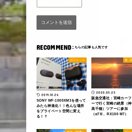
RECOMMEND
ガジェット
旅（
2020.05.25
2019.10.26
阪急交通社：宮崎カーフ
SONY WF-1000XM3を使って
ーで行く宮崎の絶景（神
みたら神進化！！色んな場所
高千穂）ツアーに参加
をプライベート空間に変え
（α7Ⅲ、RX100 M7）
る！？
神社（関東）
ガジ