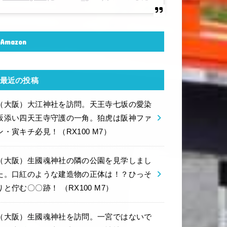
Amazon
最近の投稿
（大阪）大江神社を訪問。天王寺七坂の愛染
坂添い四天王寺守護の一角。狛虎は阪神ファ
ン・寅キチ必見！（RX100 M7）
（大阪）生國魂神社の隣の公園を見学しまし
た。口紅のような建造物の正体は！？ひっそ
りと佇む〇〇跡！ （RX100 M7）
（大阪）生國魂神社を訪問。一宮ではないで