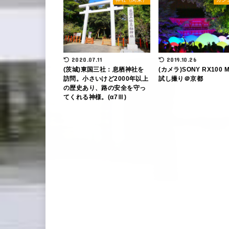
2020.07.11
2019.10.26
(茨城)東国三社：息栖神社を
(カメラ)SONY RX100 
訪問。小さいけど2000年以上
試し撮り＠京都
の歴史あり、路の安全を守っ
てくれる神様。(α7Ⅲ)