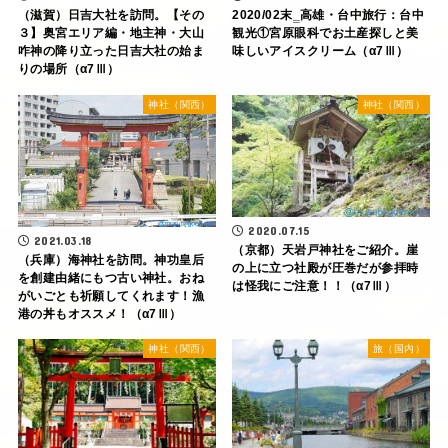
（滋賀）日吉大社を訪問。【その
2020/02末‗高雄・台中旅行：台中
３】奥宮エリア編・地主神・大山
観光①宮原眼科でお土産探しと美
咋神の降り立った日吉大社の始ま
味しいアイスクリーム（α7Ⅲ）
りの場所（α7Ⅲ）
神社（関西）
神社（関西）
2020.07.15
2021.03.18
（京都）天岩戸神社をご紹介。崖
（兵庫）海神社を訪問。神功皇后
の上に立つ社殿が圧巻だが参拝時
を創建由緒にもつ古い神社。おね
は怪我にご注意！！（α7Ⅲ）
がいごとも祈願してくれます！漁
港の丼もオススメ！（α7Ⅲ）
神社（関西）
旅（国内）