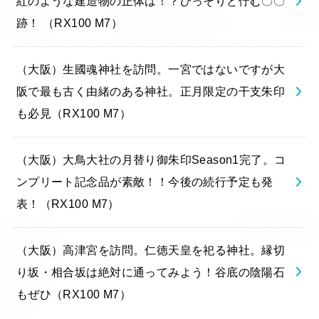
紅のような建造物の正体は！？ひっそりと佇む〇〇
跡！ （RX100 M7）
（大阪）生國魂神社を訪問。一宮ではないですが大
阪で最も古く由緒のある神社。正月限定の干支朱印
も必見（RX100 M7）
（大阪）大鳥大社の月替り御朱印Season1完了。コ
ンプリート記念品が素敵！！今後の続行予定も発
表！（RX100 M7）
（大阪）高津宮を訪問。仁徳天皇を祀る神社。縁切
り坂・相合坂は絶対に通ってみよう！谷底の陰陽石
もぜひ（RX100 M7）