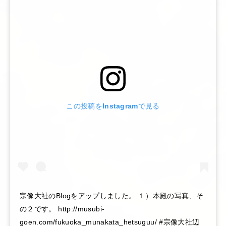
この投稿をInstagramで見る
宗像大社のBlogをアップしました。 １）本殿の写真、そ
の２です。 http://musubi-
goen.com/fukuoka_munakata_hetsuguu/ #宗像大社辺