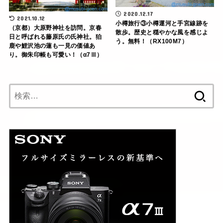
2020.12.17
2021.10.12
小樽旅行③小樽運河と手宮線跡を
（京都）大原野神社を訪問。京春
散歩。歴史と穏やかな風を感じよ
日と呼ばれる藤原氏の氏神社。狛
う。無料！（RX100M7）
鹿や鯉沢池の蓮も一見の価値あ
り。御朱印帳も可愛い！（α7Ⅲ）
検
索: