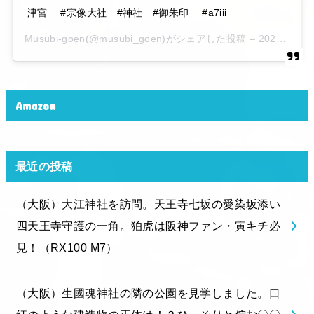
津宮 #宗像大社 #神社 #御朱印 #a7iii
Musubi-goen
(@musubi_goen)がシェアした投稿 –
2020年 6月月6日午後10時15分PDT
Amazon
最近の投稿
（大阪）大江神社を訪問。天王寺七坂の愛染坂添い
四天王寺守護の一角。狛虎は阪神ファン・寅キチ必
見！（RX100 M7）
（大阪）生國魂神社の隣の公園を見学しました。口