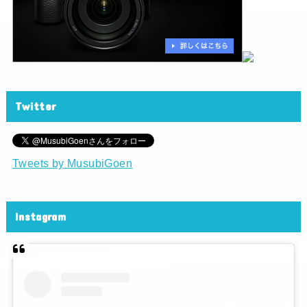
Twitter
Tweets by MusubiGoen
Instagram