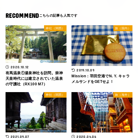
RECOMMEND
神社（関西）
旅（国内）
2020.10.12
2019.10.09
有馬温泉①湯泉神社を訪問。崇神
Mission：羽田空港でN. Y. キャラ
天皇時代には建立されていた温泉
メルサンドをGETせよ！
の守護社（RX100 M7）
神社（関西）
旅（海外）
2021.09.07
2020.04.06