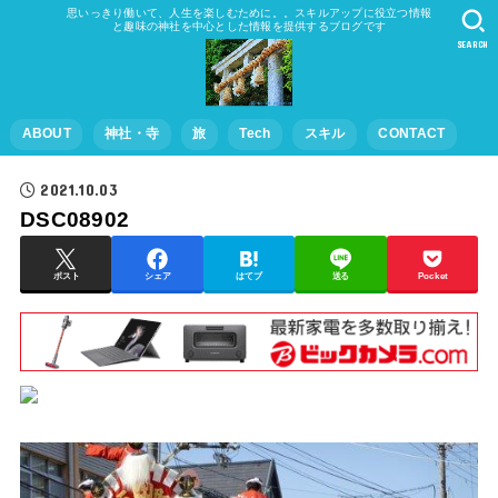
思いっきり働いて、人生を楽しむために。。スキルアップに役立つ情報
と趣味の神社を中心とした情報を提供するブログです
SEARCH
ABOUT
神社・寺
旅
Tech
スキル
CONTACT
2021.10.03
DSC08902
ポスト
シェア
はてブ
送る
Pocket