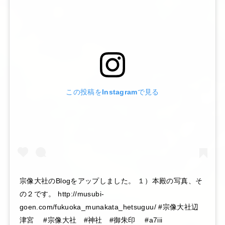
この投稿をInstagramで見る
宗像大社のBlogをアップしました。 １）本殿の写真、そ
の２です。 http://musubi-
goen.com/fukuoka_munakata_hetsuguu/ #宗像大社辺
津宮 #宗像大社 #神社 #御朱印 #a7iii