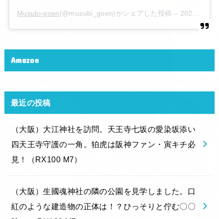
Musubi-goen
(@musubi_goen)がシェアした投稿 –
2020年 6月月6日午後10時15分PDT
Amazon
最近の投稿
（大阪）大江神社を訪問。天王寺七坂の愛染坂添い
四天王寺守護の一角。狛虎は阪神ファン・寅キチ必
見！（RX100 M7）
（大阪）生國魂神社の隣の公園を見学しました。口
紅のような建造物の正体は！？ひっそりと佇む〇〇