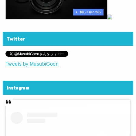
Twitter
Tweets by MusubiGoen
Instagram