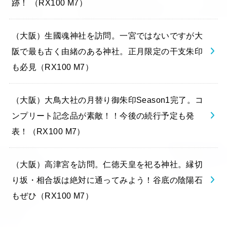
跡！ （RX100 M7）
（大阪）生國魂神社を訪問。一宮ではないですが大
阪で最も古く由緒のある神社。正月限定の干支朱印
も必見（RX100 M7）
（大阪）大鳥大社の月替り御朱印Season1完了。コ
ンプリート記念品が素敵！！今後の続行予定も発
表！（RX100 M7）
（大阪）高津宮を訪問。仁徳天皇を祀る神社。縁切
り坂・相合坂は絶対に通ってみよう！谷底の陰陽石
もぜひ（RX100 M7）