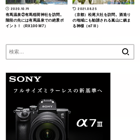
2020.10.19
2021.08.25
有馬温泉②有馬稲荷神社を訪問。
（京都）松尾大社を訪問。酒造り
階段の先には有馬温泉での絶景ポ
の地域にも勧請される嵐山に鎮ま
イント！（RX100 M7）
る神様（α7Ⅲ）
検
索: