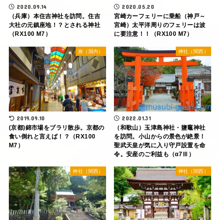
2020.09.14
2020.05.20
（兵庫）本住吉神社を訪問。住吉
宮崎カーフェリーに乗船（神戸～
大社の元鎮座地！？とされる神社
宮崎）太平洋周りのフェリーは波
（RX100 M7）
に要注意！！（RX100 M7）
旅（国内）
神社（関西）
2022.01.31
2019.09.10
（和歌山）玉津島神社・鹽竈神社
(京都)錦市場をブラリ散歩。京都の
を訪問。小山からの景色が絶景！
食い倒れと言えば！？（RX100
聖武天皇が気に入り守戸設置を命
M7）
令。安産のご利益も（α7Ⅲ）
神社（関西）
神社（関西）