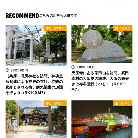
RECOMMEND
神社（関西）
旅（国内）
2020.08.10
2021.02.11
天王寺にある茶臼山を訪問。真田
（兵庫）長田神社を訪問。神功皇
幸村の大阪夏の陣跡。大阪の陣好
后創建による神戸の古社。赤鱏の
きは存牟堂行くべし！（RX100
化身とされる楠。病気治癒の加護
M7）
を得よう（RX100 M7）
神社（関西）
旅（国内）