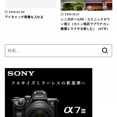
2019.07.20
2019.10.31
アイキャッチ画像を入れる
シンガポール05：エスニックタウ
ン巡り（カトン地区でプラナカン
建築とラクサを楽しむ）（α7Ⅲ）
検
索: