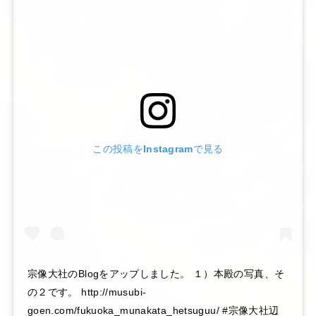
この投稿をInstagramで見る
宗像大社のBlogをアップしました。 １）本殿の写真、そ
の２です。 http://musubi-
goen.com/fukuoka_munakata_hetsuguu/ #宗像大社辺