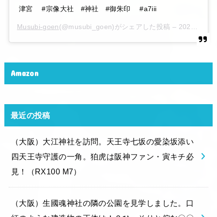
津宮 #宗像大社 #神社 #御朱印 #a7iii
Musubi-goen
(@musubi_goen)がシェアした投稿 –
2020年 6月月6日午後10時15分PDT
Amazon
最近の投稿
（大阪）大江神社を訪問。天王寺七坂の愛染坂添い
四天王寺守護の一角。狛虎は阪神ファン・寅キチ必
見！（RX100 M7）
（大阪）生國魂神社の隣の公園を見学しました。口