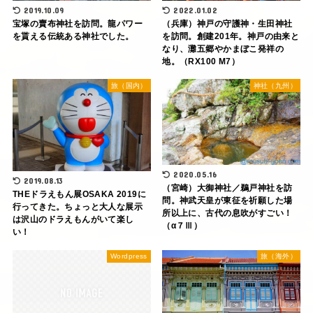
2019.10.09
2022.01.02
宝塚の賣布神社を訪問。龍パワー
（兵庫）神戸の守護神・生田神社
を貰える伝統ある神社でした。
を訪問。創建201年。神戸の由来と
なり、灘五郷やかまぼこ発祥の
地。（RX100 M7）
旅（国内）
神社（九州）
2020.05.16
2019.08.13
（宮崎）大御神社／鵜戸神社を訪
THEドラえもん展OSAKA 2019に
問。神武天皇が東征を祈願した場
行ってきた。ちょっと大人な展示
所以上に、古代の息吹がすごい！
は沢山のドラえもんがいて楽し
（α７Ⅲ）
い！
Wordpress
旅（海外）