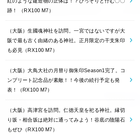
紅のような建造物の正体は！？ひっそりと佇む〇〇
跡！ （RX100 M7）
（大阪）生國魂神社を訪問。一宮ではないですが大
阪で最も古く由緒のある神社。正月限定の干支朱印
も必見（RX100 M7）
（大阪）大鳥大社の月替り御朱印Season1完了。コ
ンプリート記念品が素敵！！今後の続行予定も発
表！（RX100 M7）
（大阪）高津宮を訪問。仁徳天皇を祀る神社。縁切
り坂・相合坂は絶対に通ってみよう！谷底の陰陽石
もぜひ（RX100 M7）