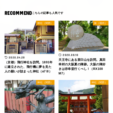
RECOMMEND
神社（関西）
旅（国内）
2020.08.10
2020.04.28
天王寺にある茶臼山を訪問。真田
（京都）飛行神社を訪問。1891年
幸村の大阪夏の陣跡。大阪の陣好
に建立された、飛行機に夢を見た
きは存牟堂行くべし！（RX100
人の願いが詰まった神社（α7Ⅲ）
M7）
神社（関西）
神社（関西）