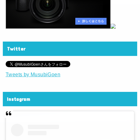
Twitter
Tweets by MusubiGoen
Instagram