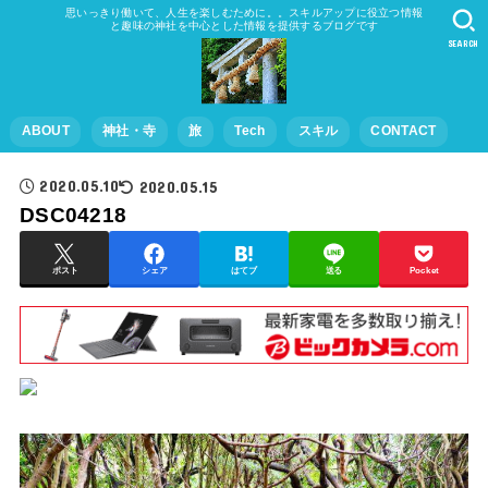
思いっきり働いて、人生を楽しむために。。スキルアップに役立つ情報
と趣味の神社を中心とした情報を提供するブログです
SEARCH
ABOUT
神社・寺
旅
Tech
スキル
CONTACT
2020.05.10
2020.05.15
DSC04218
ポスト
シェア
はてブ
送る
Pocket