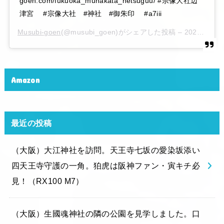
goen.com/fukuoka_munakata_hetsuguu/ #宗像大社辺
津宮 #宗像大社 #神社 #御朱印 #a7iii
Musubi-goen
(@musubi_goen)がシェアした投稿 –
2020年 6月月6日午後10時15分PDT
Amazon
最近の投稿
（大阪）大江神社を訪問。天王寺七坂の愛染坂添い
四天王寺守護の一角。狛虎は阪神ファン・寅キチ必
見！（RX100 M7）
（大阪）生國魂神社の隣の公園を見学しました。口