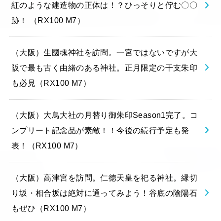
紅のような建造物の正体は！？ひっそりと佇む〇〇
跡！ （RX100 M7）
（大阪）生國魂神社を訪問。一宮ではないですが大
阪で最も古く由緒のある神社。正月限定の干支朱印
も必見（RX100 M7）
（大阪）大鳥大社の月替り御朱印Season1完了。コ
ンプリート記念品が素敵！！今後の続行予定も発
表！（RX100 M7）
（大阪）高津宮を訪問。仁徳天皇を祀る神社。縁切
り坂・相合坂は絶対に通ってみよう！谷底の陰陽石
もぜひ（RX100 M7）