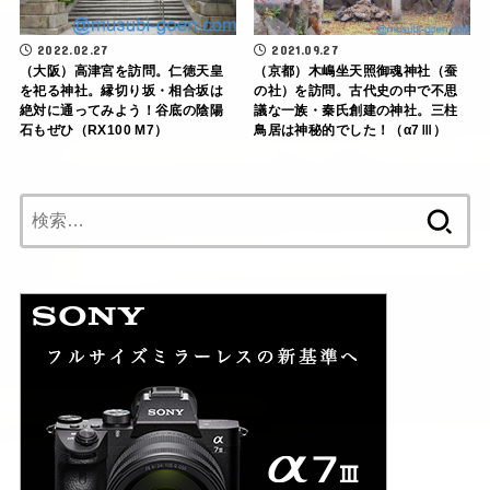
2022.02.27
2021.09.27
（大阪）高津宮を訪問。仁徳天皇
（京都）木嶋坐天照御魂神社（蚕
を祀る神社。縁切り坂・相合坂は
の社）を訪問。古代史の中で不思
絶対に通ってみよう！谷底の陰陽
議な一族・秦氏創建の神社。三柱
石もぜひ（RX100 M7）
鳥居は神秘的でした！（α7Ⅲ）
検
索: