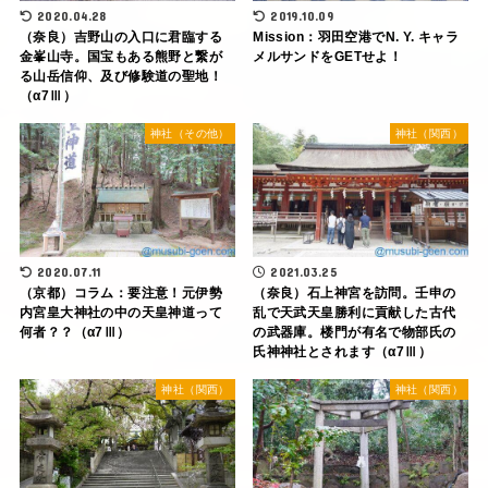
2020.04.28
2019.10.09
（奈良）吉野山の入口に君臨する
Mission：羽田空港でN. Y. キャラ
金峯山寺。国宝もある熊野と繋が
メルサンドをGETせよ！
る山岳信仰、及び修験道の聖地！
（α7Ⅲ）
神社（その他）
神社（関西）
2020.07.11
2021.03.25
（京都）コラム：要注意！元伊勢
（奈良）石上神宮を訪問。壬申の
内宮皇大神社の中の天皇神道って
乱で天武天皇勝利に貢献した古代
何者？？（α7Ⅲ）
の武器庫。楼門が有名で物部氏の
氏神神社とされます（α7Ⅲ）
神社（関西）
神社（関西）