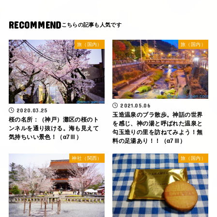
RECOMMEND
旅（国内）
旅（国内）
2021.05.06
2020.03.25
玉造温泉のブラ散歩。神話の世界
桜の名所：（神戸）灘区の桜のト
を感じ、神の湯と呼ばれた温泉と
ンネルを通り抜ける。海も見えて
勾玉造りの里を訪ねてみよう！無
気持ちいい景色！（α7Ⅲ）
料の足湯あり！！（α7Ⅲ）
神社（関西）
旅（国内）