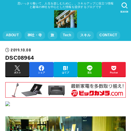
思いっきり働いて、人生を楽しむために。。スキルアップに役立つ情報
と趣味の神社を中心とした情報を提供するブログです
SEARCH
ABOUT
神社・寺
旅
Tech
スキル
CONTACT
2019.10.08
DSC08964
ポスト
シェア
はてブ
送る
Pocket