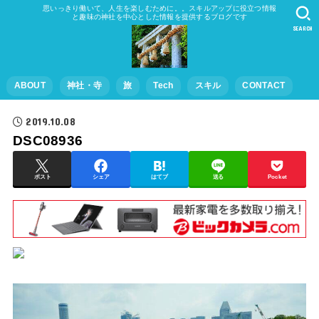
思いっきり働いて、人生を楽しむために。。スキルアップに役立つ情報
と趣味の神社を中心とした情報を提供するブログです
SEARCH
ABOUT
神社・寺
旅
Tech
スキル
CONTACT
2019.10.08
DSC08936
ポスト
シェア
はてブ
送る
Pocket