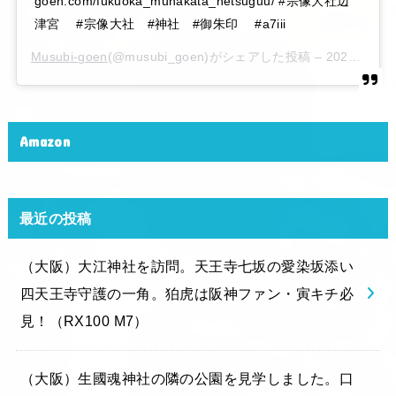
goen.com/fukuoka_munakata_hetsuguu/ #宗像大社辺
津宮 #宗像大社 #神社 #御朱印 #a7iii
Musubi-goen
(@musubi_goen)がシェアした投稿 –
2020年 6月月6日午後10時15分PDT
Amazon
最近の投稿
（大阪）大江神社を訪問。天王寺七坂の愛染坂添い
四天王寺守護の一角。狛虎は阪神ファン・寅キチ必
見！（RX100 M7）
（大阪）生國魂神社の隣の公園を見学しました。口