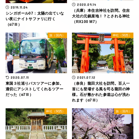
2020.09.14
2019.11.04
（兵庫）本住吉神社を訪問。住吉
シンガポール07：太陽の出ていな
大社の元鎮座地！？とされる神社
い夜にナイトサファリに行く
（RX100 M7）
（α7Ⅲ）
旅（国内）
神社（関西）
2021.07.12
2020.07.11
（奈良）龍田大社を訪問。百人一
東国３社巡りバスツアーに参加。
首にも登場する風を司る龍田の神
適切にアシストしてくれるツアー
様。石が敷かれた参道は心が洗わ
だった（α7Ⅲ）
れます（α7Ⅲ）
神社（関西）
旅（国内）