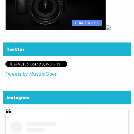
Twitter
Tweets by MusubiGoen
Instagram