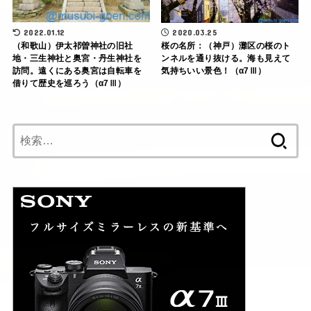
2022.01.12
2020.03.25
（和歌山）伊太祁曽神社の旧社
桜の名所：（神戸）灘区の桜のト
地・三生神社と奥宮・丹生神社を
ンネルを通り抜ける。海も見えて
訪問。遠くにある奥宮は自転車を
気持ちいい景色！（α7Ⅲ）
借りて歴史を巡ろう（α7Ⅲ）
検
索: