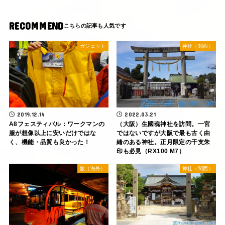
RECOMMEND
ガジェット
神社（関西）
2022.03.21
2019.12.14
（大阪）生國魂神社を訪問。一宮
A8フェスティバル：ワークマンの
ではないですが大阪で最も古く由
服が想像以上に安いだけではな
緒のある神社。正月限定の干支朱
く、機能・品質も良かった！
印も必見（RX100 M7）
旅（海外）
神社（関西）