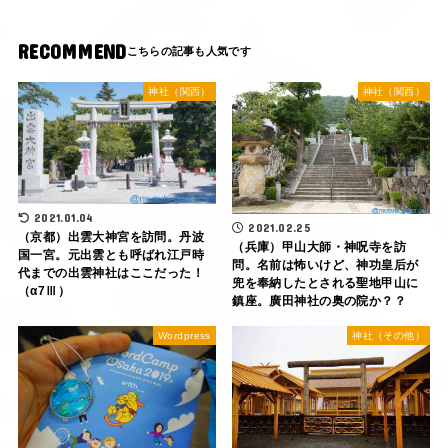
RECOMMEND
神社（関西）
神社（関西）
2021.01.04
2021.02.25
（京都）出雲大神宮を訪問。丹波
（兵庫）甲山大師・神呪寺を訪
国一宮。元出雲とも呼ばれ江戸時
問。名前は怖いけど、神功皇后が
代までの出雲神社はここだった！
兜を奉納したとされる聖地甲山に
（α7Ⅲ）
鎮座。廣田神社の奥の院か？？
Wordpress
神社（その他）