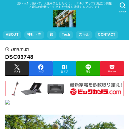
思いっきり働いて、人生を楽しむために。。スキルアップに役立つ情報
と趣味の神社を中心とした情報を提供するブログです
SEARCH
ABOUT
神社・寺
旅
Tech
スキル
CONTACT
2019.11.21
DSC03748
ポスト
シェア
はてブ
送る
Pocket