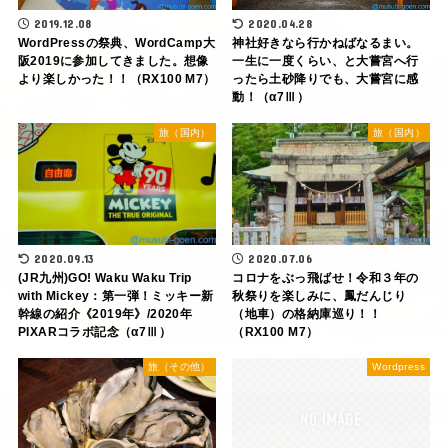
2019.12.08
2020.04.28
WordPressの祭典、WordCamp大
神社好きなら行かねばなるまい。
阪2019に参加してきました。想像
一生に一度くらい、と大嘗宮へ行
より楽しかった！！（RX100 M7）
ったら土砂降りでも、大嘗宮に感
動！（α7Ⅲ）
旅（国内）
旅（国内）
2020.09.13
2020.07.06
(JR九州)GO! Waku Waku Trip
コロナをぶっ飛ばせ！令和３年の
with Mickey：第一弾！ミッキー新
秋祭りを楽しみに、鳳だんじり
幹線の紹介《2019年》/2020年
（地車）の格納庫巡り！！
PIXARコラボ記念（α7Ⅲ）
（RX100 M7）
旅（その他）
Wordpress