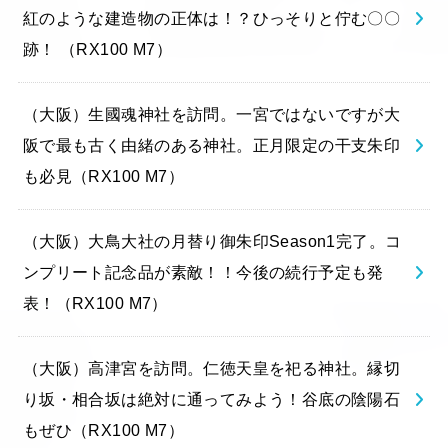
紅のような建造物の正体は！？ひっそりと佇む〇〇
跡！ （RX100 M7）
（大阪）生國魂神社を訪問。一宮ではないですが大
阪で最も古く由緒のある神社。正月限定の干支朱印
も必見（RX100 M7）
（大阪）大鳥大社の月替り御朱印Season1完了。コ
ンプリート記念品が素敵！！今後の続行予定も発
表！（RX100 M7）
（大阪）高津宮を訪問。仁徳天皇を祀る神社。縁切
り坂・相合坂は絶対に通ってみよう！谷底の陰陽石
もぜひ（RX100 M7）