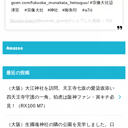
goen.com/fukuoka_munakata_hetsuguu/ #宗像大社辺
津宮 #宗像大社 #神社 #御朱印 #a7iii
Musubi-goen
(@musubi_goen)がシェアした投稿 –
2020年 6月月6日午後10時15分PDT
Amazon
最近の投稿
（大阪）大江神社を訪問。天王寺七坂の愛染坂添い
四天王寺守護の一角。狛虎は阪神ファン・寅キチ必
見！（RX100 M7）
（大阪）生國魂神社の隣の公園を見学しました。口