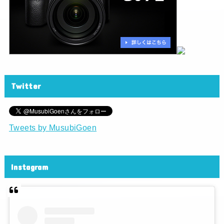
Twitter
Tweets by MusubiGoen
Instagram