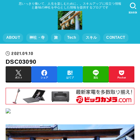
思いっきり働いて、人生を楽しむために。。スキルアップに役立つ情報
と趣味の神社を中心とした情報を提供するブログです
SEARCH
ABOUT
神社・寺
旅
Tech
スキル
CONTACT
2021.09.10
DSC03090
ポスト
シェア
はてブ
送る
Pocket