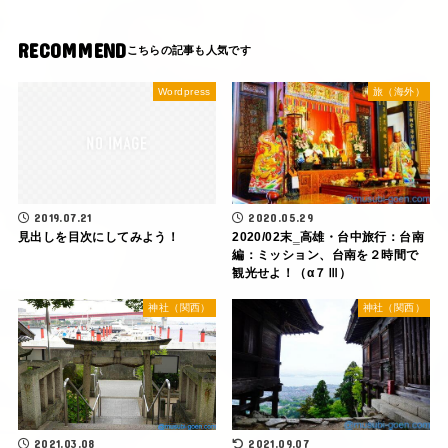
RECOMMEND
Wordpress
旅（海外）
2019.07.21
2020.05.29
見出しを目次にしてみよう！
2020/02末‗高雄・台中旅行：台南
編：ミッション、台南を２時間で
観光せよ！（α７Ⅲ）
神社（関西）
神社（関西）
2021.09.07
2021.03.08