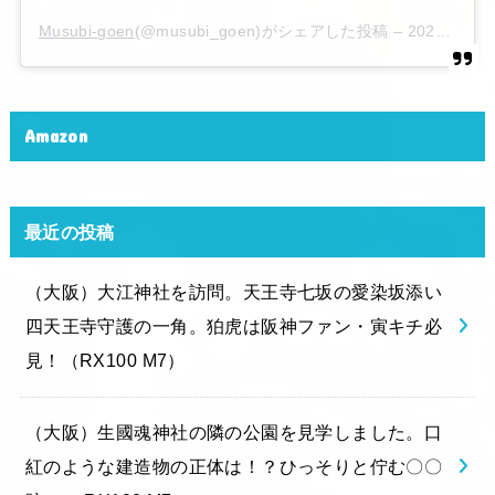
Musubi-goen
(@musubi_goen)がシェアした投稿 –
2020年 6月月6日午後10時15分PDT
Amazon
最近の投稿
（大阪）大江神社を訪問。天王寺七坂の愛染坂添い
四天王寺守護の一角。狛虎は阪神ファン・寅キチ必
見！（RX100 M7）
（大阪）生國魂神社の隣の公園を見学しました。口
紅のような建造物の正体は！？ひっそりと佇む〇〇