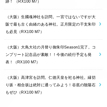
跡！ （RX100 M7）
（大阪）生國魂神社を訪問。一宮ではないですが大
阪で最も古く由緒のある神社。正月限定の干支朱印
も必見（RX100 M7）
（大阪）大鳥大社の月替り御朱印Season1完了。コ
ンプリート記念品が素敵！！今後の続行予定も発
表！（RX100 M7）
（大阪）高津宮を訪問。仁徳天皇を祀る神社。縁切
り坂・相合坂は絶対に通ってみよう！谷底の陰陽石
もぜひ（RX100 M7）