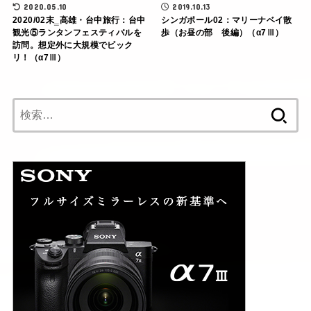
2020.05.10
2019.10.13
2020/02末‗高雄・台中旅行：台中
シンガポール02：マリーナベイ散
観光⑤ランタンフェスティバルを
歩（お昼の部 後編）（α7Ⅲ）
訪問。想定外に大規模でビック
リ！（α7Ⅲ）
検
索: