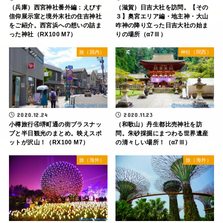
（滋賀）日吉大社を訪問。【その
（兵庫）西宮神社番外編：えびす
３】奥宮エリア編・地主神・大山
信仰展示室と境外末社の住吉神社
咋神の降り立った日吉大社の始ま
をご紹介。西宮浜への想いの詰ま
りの場所（α7Ⅲ）
った神社（RX100 M7）
旅（国内）
神社（関西）
2020.12.24
2020.11.23
小樽旅行④堺町通の街ブラスナッ
（和歌山）丹生都比売神社を訪
プと半日観光のまとめ。映えスポ
問。朱砂採掘にまつわる世界遺産
ットが沢山！（RX100 M7）
の清々しい場所！（α7Ⅲ）
旅（海外）
旅（海外）