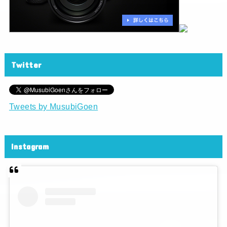
Twitter
Tweets by MusubiGoen
Instagram