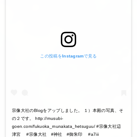
この投稿をInstagramで見る
宗像大社のBlogをアップしました。 １）本殿の写真、そ
の２です。 http://musubi-
goen.com/fukuoka_munakata_hetsuguu/ #宗像大社辺
津宮 #宗像大社 #神社 #御朱印 #a7iii