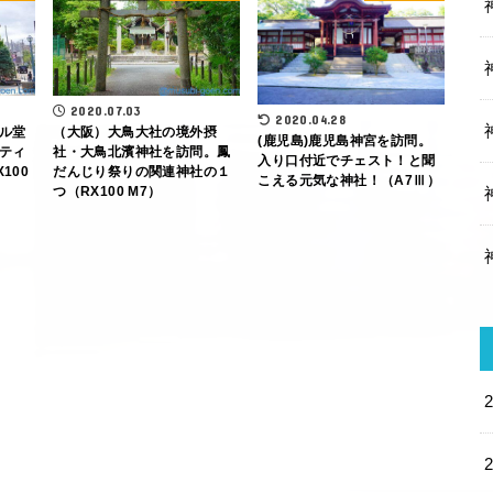
2020.07.03
2020.04.28
ル堂
（大阪）大鳥大社の境外摂
(鹿児島)鹿児島神宮を訪問。
ティ
社・大鳥北濱神社を訪問。鳳
入り口付近でチェスト！と聞
100
だんじり祭りの関連神社の１
こえる元気な神社！（A7Ⅲ）
つ（RX100 M7）