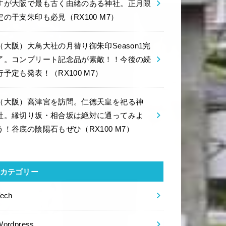
すが大阪で最も古く由緒のある神社。正月限
定の干支朱印も必見（RX100 M7）
（大阪）大鳥大社の月替り御朱印Season1完
了。コンプリート記念品が素敵！！今後の続
行予定も発表！（RX100 M7）
（大阪）高津宮を訪問。仁徳天皇を祀る神
社。縁切り坂・相合坂は絶対に通ってみよ
う！谷底の陰陽石もぜひ（RX100 M7）
カテゴリー
Tech
Wordpress