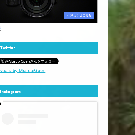
Twitter
weets by MusubiGoen
Instagram