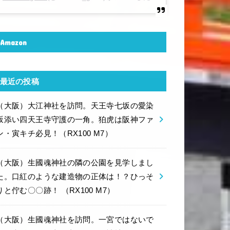
Amazon
最近の投稿
（大阪）大江神社を訪問。天王寺七坂の愛染
坂添い四天王寺守護の一角。狛虎は阪神ファ
ン・寅キチ必見！（RX100 M7）
（大阪）生國魂神社の隣の公園を見学しまし
た。口紅のような建造物の正体は！？ひっそ
りと佇む〇〇跡！ （RX100 M7）
（大阪）生國魂神社を訪問。一宮ではないで