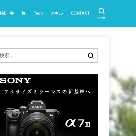
神社・寺
旅
Tech
スキル
CONTACT
SEARCH
検
索: