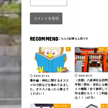
RECOMMEND
本
神社（
2021.01.14
2020.07.24
（京都）八坂神社を訪問
番外編：神社に関するオスス
半戦！摂社・末社にも御
メの小説などを集めてみまし
１０種類！全て参拝して
た。オススメあったら教えて
印を授かろう！！ご利益
ください！
山！！（α7Ⅲ）
神社（中国）
旅（