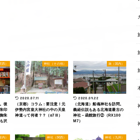
関西）
神社（その他）
旅（国内）
2020.07.11
2020.09.22
。後
（京都）コラム：要注意！元
（北海道）船魂神社を訪問。
朱印
伊勢内宮皇大神社の中の天皇
義経伝説もある北海道最古の
御朱
神道って何者？？（α7Ⅲ）
神社－函館旅行②（RX100
も沢
M7）
国内）
神社（関西）
神社（九州）