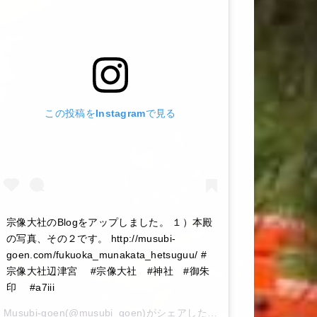
この投稿をInstagramで見る
宗像大社のBlogをアップしました。 １）本殿
の写真、その２です。 http://musubi-
goen.com/fukuoka_munakata_hetsuguu/ #
宗像大社辺津宮 #宗像大社 #神社 #御朱
印 #a7iii
Musubi-goen
(@musubi_goen)がシェアした投稿 –
2020年 6月月6