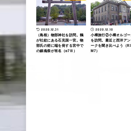
2020.12.31
2020.12.10
（島根）物部神社を訪問。鶴
小樽旅行②小樽オルゴー
が社紋にある石見国一宮。物
を訪問。最近と西洋アン
部氏の術に端を発する宮中で
ークを聞き比べよう（RX
の鎮魂祭が有名（α7Ⅲ）
M7）