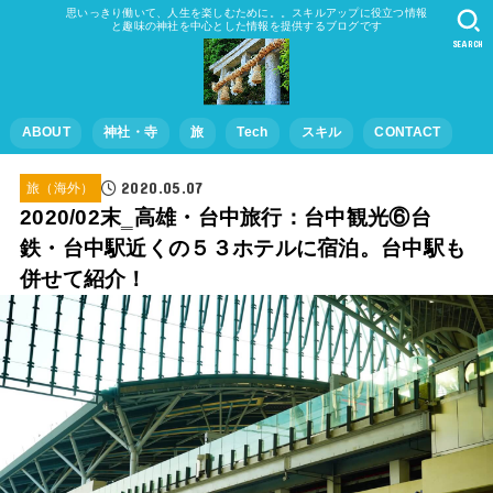
思いっきり働いて、人生を楽しむために。。スキルアップに役立つ情報
と趣味の神社を中心とした情報を提供するブログです
SEARCH
ABOUT
神社・寺
旅
Tech
スキル
CONTACT
2020.05.07
旅（海外）
2020/02末‗高雄・台中旅行：台中観光⑥台
鉄・台中駅近くの５３ホテルに宿泊。台中駅も
併せて紹介！