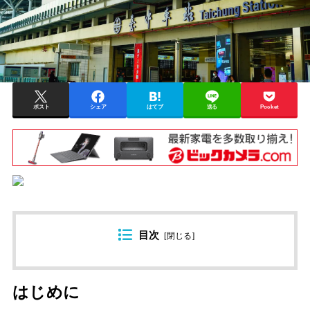
ポスト
シェア
はてブ
送る
Pocket
目次
[
閉じる
]
はじめに