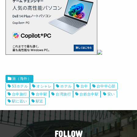
旅（海外）
53ホテル
オシャレ
ホテル
台中
台中中心部
台中旅行
台中駅
台湾旅行
台鉄台中駅
安い
駅に近い
駅近
FOLLOW