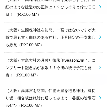
紅のような建造物の正体は！？ひっそりと佇む〇〇
跡！ （RX100 M7）
（大阪）生國魂神社を訪問。一宮ではないですが大
阪で最も古く由緒のある神社。正月限定の干支朱印
も必見（RX100 M7）
（大阪）大鳥大社の月替り御朱印Season1完了。コ
ンプリート記念品が素敵！！今後の続行予定も発
表！（RX100 M7）
（大阪）高津宮を訪問。仁徳天皇を祀る神社。縁切
り坂・相合坂は絶対に通ってみよう！谷底の陰陽石
もぜひ（RX100 M7）