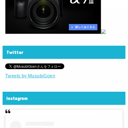
Twitter
Tweets by MusubiGoen
Instagram