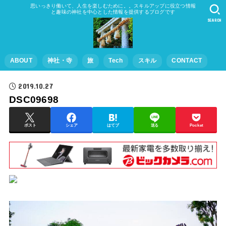
思いっきり働いて、人生を楽しむために。。スキルアップに役立つ情報
と趣味の神社を中心とした情報を提供するブログです
SEARCH
ABOUT
神社・寺
旅
Tech
スキル
CONTACT
2019.10.27
DSC09698
ポスト
シェア
はてブ
送る
Pocket