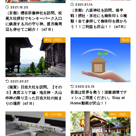
2021.01.14
2021.10.25
（京都）八坂神社を訪問。後半
（京都）櫟谷宗像神社を訪問。松
戦！摂社・末社にも御朱印１０種
尾大社摂社でモンキーパーク入口
類！全て参拝して御朱印を授かろ
に鎮座する川の守り神。渡月橋周
う！！ご利益も沢山！！（α7Ⅲ）
辺も併せてご紹介！（α7Ⅲ）
神社（関西）
Tech
2021.09.07
2020.05.10
（滋賀）日吉大社を訪問。【その
音楽は世界を救う！涙腺崩壊でテ
３】奥宮エリア編・地主神・大山
ィシュご用意ください。Stay at
咋神の降り立った日吉大社の始ま
Home動画が沢山！！
りの場所（α7Ⅲ）
旅（その他）
神社（関西）