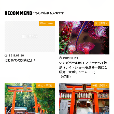
RECOMMEND
Wordpress
旅（海外）
2019.07.20
2019.10.29
はじめての投稿だよ！
シンガポール04：マリーナベイ散
歩（ナイトショー/夜景を一気にご
紹介！大ボリューム！！）
（α7Ⅲ）
神社（関西）
神社（関西）