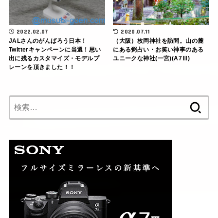
2022.02.07
2020.07.11
JALさんのがんばろう日本！
（大阪）枚岡神社を訪問。山の麓
Twitterキャンペーンに当選！思い
にある粥占い・お笑い神事のある
出に残るカスタマイズ・モデルプ
ユニークな神社(一宮)(A7Ⅲ)
レーンを頂きました！！
検
索: