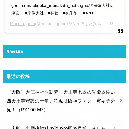
goen.com/fukuoka_munakata_hetsuguu/ #宗像大社辺
津宮 #宗像大社 #神社 #御朱印 #a7iii
Musubi-goen
(@musubi_goen)がシェアした投稿 –
2020年 6月月6日午後10時15分PDT
Amazon
最近の投稿
（大阪）大江神社を訪問。天王寺七坂の愛染坂添い
四天王寺守護の一角。狛虎は阪神ファン・寅キチ必
見！（RX100 M7）
（大阪）生國魂神社の隣の公園を見学しました。口