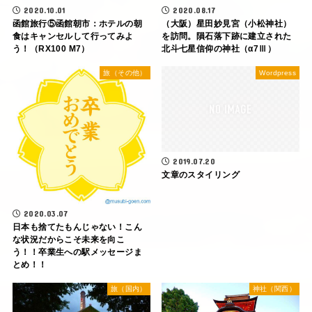
2020.10.01
2020.08.17
函館旅行⑤函館朝市：ホテルの朝
（大阪）星田妙見宮（小松神社）
食はキャンセルして行ってみよ
を訪問。隕石落下跡に建立された
う！（RX100 M7）
北斗七星信仰の神社（α7Ⅲ）
旅（その他）
Wordpress
2019.07.20
文章のスタイリング
2020.03.07
日本も捨てたもんじゃない！こん
な状況だからこそ未来を向こ
う！！卒業生への駅メッセージま
とめ！！
旅（国内）
神社（関西）