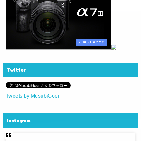
Twitter
Tweets by MusubiGoen
Instagram