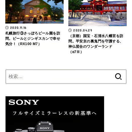
2020.11.16
2020.04.29
札幌旅行③さっぽろビール園を訪
（京都）国宝・石清水八幡宮を訪
問。ビールとジンギスカンで幸せ
問。平安京の裏鬼門を守護する、
気分！（RX100 M7）
神仏習合のワンダーランド
（α7Ⅲ）
検
索: