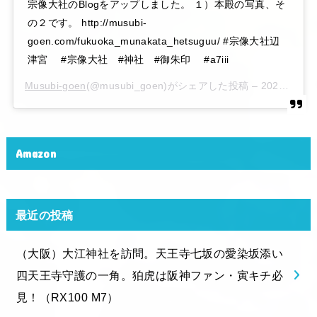
宗像大社のBlogをアップしました。 １）本殿の写真、そ
の２です。 http://musubi-
goen.com/fukuoka_munakata_hetsuguu/ #宗像大社辺
津宮 #宗像大社 #神社 #御朱印 #a7iii
Musubi-goen
(@musubi_goen)がシェアした投稿 –
2020年 6月月6日午後10時15分PDT
Amazon
最近の投稿
（大阪）大江神社を訪問。天王寺七坂の愛染坂添い
四天王寺守護の一角。狛虎は阪神ファン・寅キチ必
見！（RX100 M7）