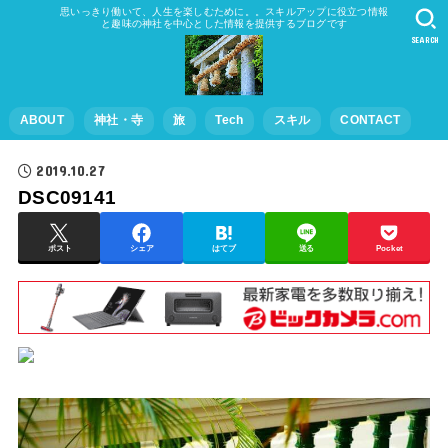
思いっきり働いて、人生を楽しむために。。スキルアップに役立つ情報
と趣味の神社を中心とした情報を提供するブログです
SEARCH
ABOUT
神社・寺
旅
Tech
スキル
CONTACT
2019.10.27
DSC09141
ポスト
シェア
はてブ
送る
Pocket