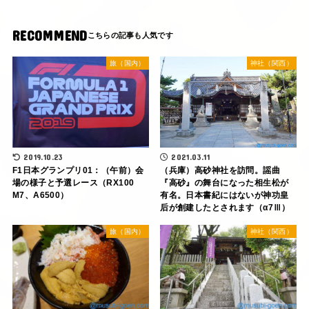
RECOMMEND
旅（国内）
神社（関西）
2019.10.23
2021.03.11
F1日本グランプリ01：（午前）会
（兵庫）高砂神社を訪問。謡曲
場の様子と予選レース（RX100
『高砂』の舞台になった相生松が
M7、A6500）
有名。日本書紀にはないが神功皇
后が創建したとされます（α7Ⅲ）
旅（国内）
神社（関西）