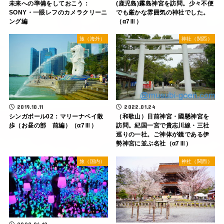
未来への準備をしておこう：
(鹿児島)霧島神宮を訪問。少々不便
SONY・一眼レフのカメラクリーニ
でも厳かな雰囲気の神社でした。
ング編
（α7Ⅲ）
旅（海外）
神社（関西）
2022.01.24
2019.10.11
（和歌山）日前神宮・國懸神宮を
シンガポール02：マリーナベイ散
訪問。紀国一宮で貴志川線・三社
歩（お昼の部 前編）（α7Ⅲ）
巡りの一社。ご神体が鏡である伊
勢神宮に並ぶ名社（α7Ⅲ）
旅（国内）
神社（関西）