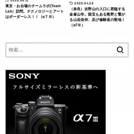
2020.06.12
2020.04.28
東京・お台場のチームラボ(Team
（奈良）吉野山の入口に君臨する
Lab）訪問。テクノロジーとアート
金峯山寺。国宝もある熊野と繋が
はボーダーレス！！（α７Ⅲ）
る山岳信仰、及び修験道の聖地！
（α7Ⅲ）
検
索: