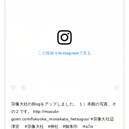
この投稿をInstagramで見る
宗像大社のBlogをアップしました。 １）本殿の写真、そ
の２です。 http://musubi-
goen.com/fukuoka_munakata_hetsuguu/ #宗像大社辺
津宮 #宗像大社 #神社 #御朱印 #a7iii