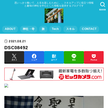
思いっきり働いて、人生を楽しむために。。スキルアップに役立つ情報
と趣味の神社を中心とした情報を提供するブログです
SEARCH
ABOUT
神社・寺
旅
Tech
スキル
CONTACT
2021.08.21
DSC08492
ポスト
シェア
はてブ
送る
Pocket