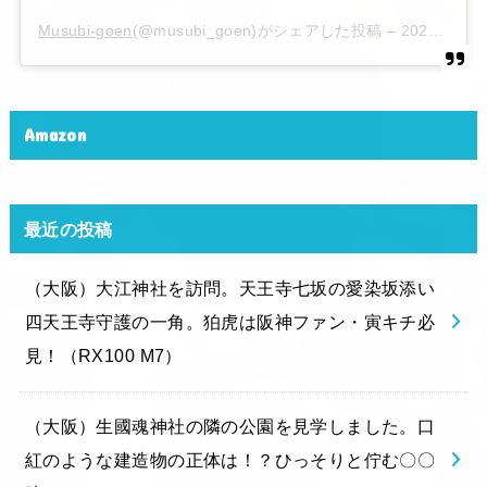
Musubi-goen
(@musubi_goen)がシェアした投稿 –
2020年 6月月6日午後10時15分PDT
Amazon
最近の投稿
（大阪）大江神社を訪問。天王寺七坂の愛染坂添い
四天王寺守護の一角。狛虎は阪神ファン・寅キチ必
見！（RX100 M7）
（大阪）生國魂神社の隣の公園を見学しました。口
紅のような建造物の正体は！？ひっそりと佇む〇〇