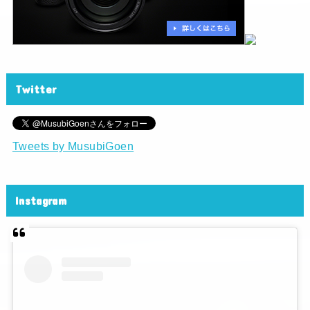
Twitter
Tweets by MusubiGoen
Instagram