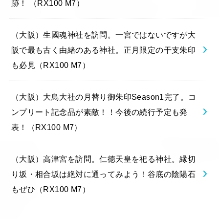
跡！ （RX100 M7）
（大阪）生國魂神社を訪問。一宮ではないですが大
阪で最も古く由緒のある神社。正月限定の干支朱印
も必見（RX100 M7）
（大阪）大鳥大社の月替り御朱印Season1完了。コ
ンプリート記念品が素敵！！今後の続行予定も発
表！（RX100 M7）
（大阪）高津宮を訪問。仁徳天皇を祀る神社。縁切
り坂・相合坂は絶対に通ってみよう！谷底の陰陽石
もぜひ（RX100 M7）