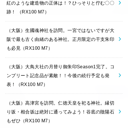
紅のような建造物の正体は！？ひっそりと佇む〇〇
跡！ （RX100 M7）
（大阪）生國魂神社を訪問。一宮ではないですが大
阪で最も古く由緒のある神社。正月限定の干支朱印
も必見（RX100 M7）
（大阪）大鳥大社の月替り御朱印Season1完了。コ
ンプリート記念品が素敵！！今後の続行予定も発
表！（RX100 M7）
（大阪）高津宮を訪問。仁徳天皇を祀る神社。縁切
り坂・相合坂は絶対に通ってみよう！谷底の陰陽石
もぜひ（RX100 M7）