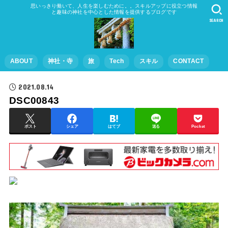
思いっきり働いて、人生を楽しむために。。スキルアップに役立つ情報
と趣味の神社を中心とした情報を提供するブログです
SEARCH
ABOUT
神社・寺
旅
Tech
スキル
CONTACT
2021.08.14
DSC00843
ポスト
シェア
はてブ
送る
Pocket