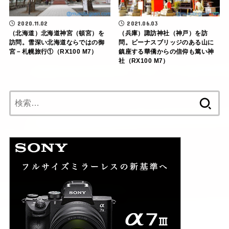
2020.11.02
2021.06.03
（北海道）北海道神宮（頓宮）を
（兵庫）諏訪神社（神戸）を訪
訪問。雪深い北海道ならではの御
問。ビーナスブリッジのある山に
宮－札幌旅行①（RX100 M7）
鎮座する華僑からの信仰も篤い神
社（RX100 M7）
検
索: