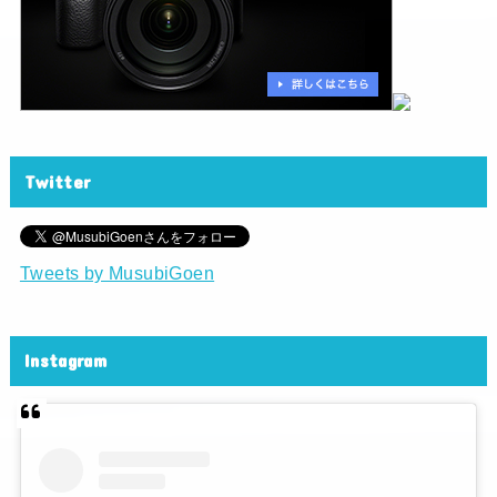
Twitter
Tweets by MusubiGoen
Instagram