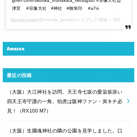
goen.com/fukuoka_munakata_hetsuguu/ #宗像大社辺
津宮 #宗像大社 #神社 #御朱印 #a7iii
Musubi-goen
(@musubi_goen)がシェアした投稿 –
2020年 6月月6日午後10時15分PDT
Amazon
最近の投稿
（大阪）大江神社を訪問。天王寺七坂の愛染坂添い
四天王寺守護の一角。狛虎は阪神ファン・寅キチ必
見！（RX100 M7）
（大阪）生國魂神社の隣の公園を見学しました。口