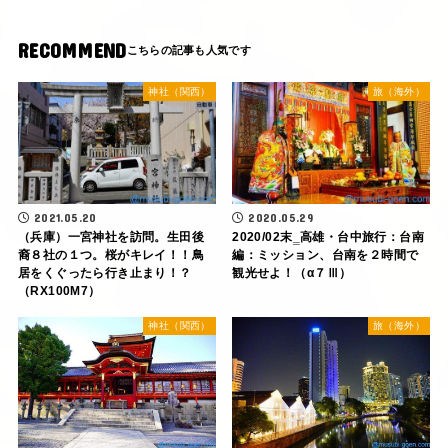
RECOMMEND
神社（関西）
旅（海外）
2021.05.20
2020.05.29
（兵庫）一宮神社を訪問。生田後
2020/02末‗高雄・台中旅行：台南
裔８社の１つ。桜がキレイ！！鳥
編：ミッション、台南を２時間で
居をくぐったら行き止まり！？
観光せよ！（α７Ⅲ）
（RX100M7）
神社（関西）
旅（海外）