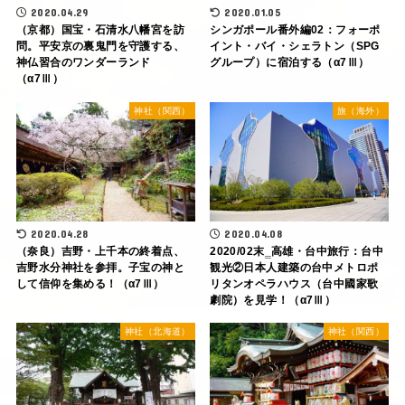
2020.04.29
2020.01.05
（京都）国宝・石清水八幡宮を訪
シンガポール番外編02：フォーポ
問。平安京の裏鬼門を守護する、
イント・バイ・シェラトン（SPG
神仏習合のワンダーランド
グループ）に宿泊する（α7Ⅲ）
（α7Ⅲ）
神社（関西）
旅（海外）
2020.04.28
2020.04.08
（奈良）吉野・上千本の終着点、
2020/02末‗高雄・台中旅行：台中
吉野水分神社を参拝。子宝の神と
観光②日本人建築の台中メトロポ
して信仰を集める！（α7Ⅲ）
リタンオペラハウス（台中國家歌
劇院）を見学！（α7Ⅲ）
神社（北海道）
神社（関西）