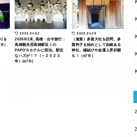
2020.04.02
2020.04.28
りを
2020/02末‗高雄・台中旅行：
（滋賀）多賀大社を訪問。多
7Ⅲ）
高雄観光④高雄駅近くの
賀杓子を始めとして由緒ある
PAPO’Aホテルに宿泊。駅近
神社。縁結びや金運上昇祈願
なハズが！？（～２０２３
も！（α7Ⅲ）
年）(α7Ⅲ)