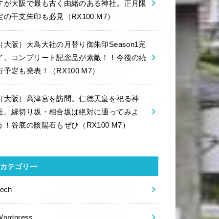
すが大阪で最も古く由緒のある神社。正月限
定の干支朱印も必見（RX100 M7）
（大阪）大鳥大社の月替り御朱印Season1完
了。コンプリート記念品が素敵！！今後の続
行予定も発表！（RX100 M7）
（大阪）高津宮を訪問。仁徳天皇を祀る神
社。縁切り坂・相合坂は絶対に通ってみよ
う！谷底の陰陽石もぜひ（RX100 M7）
カテゴリー
Tech
Wordpress