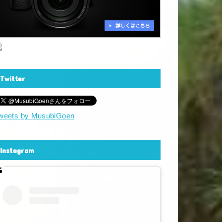
Twitter
weets by MusubiGoen
Instagram