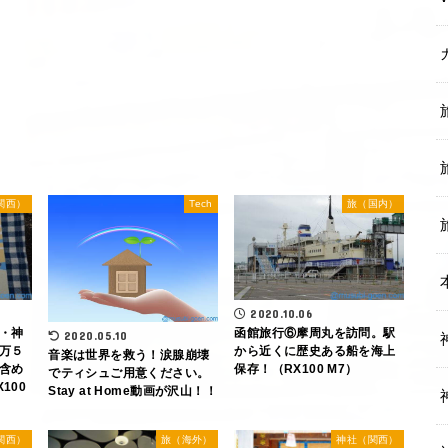
関西）
Tech
旅（国内）
2020.10.06
・神
函館旅行⑥摩周丸を訪問。駅
2020.05.10
万５
から近くに歴史ある船を海上
音楽は世界を救う！涙腺崩壊
含め
保存！（RX100 M7）
でティシュご用意ください。
100
Stay at Home動画が沢山！！
関西）
旅（海外）
神社（関西）