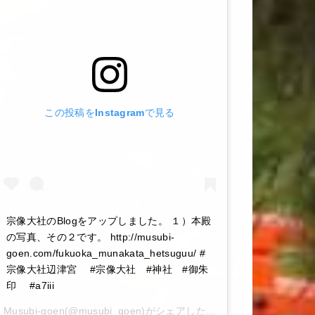
この投稿をInstagramで見る
宗像大社のBlogをアップしました。 １）本殿
の写真、その２です。 http://musubi-
goen.com/fukuoka_munakata_hetsuguu/ #
宗像大社辺津宮 #宗像大社 #神社 #御朱
印 #a7iii
Musubi-goen
(@musubi_goen)がシェアした投稿 –
2020年 6月月6