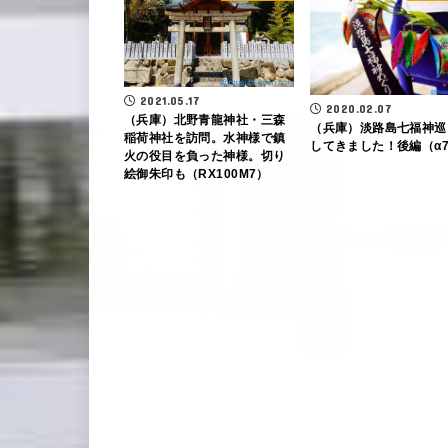
2021.05.17
2020.02.07
（兵庫）北野青龍神社・三森
（兵庫）淡路島七福神巡
稲荷神社を訪問。水神様で鎮
してきました！後編（α
火の役目を負った神様。切り
絵御朱印も（RX100M7）