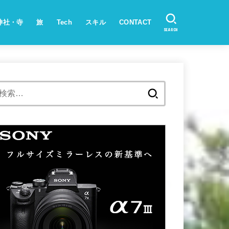
神社・寺
旅
Tech
スキル
CONTACT
SEARCH
検
索: