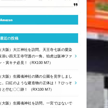
Amazon
最近の投稿
（大阪）大江神社を訪問。天王寺七坂の愛染
坂添い四天王寺守護の一角。狛虎は阪神ファ
ン・寅キチ必見！（RX100 M7）
（大阪）生國魂神社の隣の公園を見学しまし
た。口紅のような建造物の正体は！？ひっそ
りと佇む〇〇跡！ （RX100 M7）
（大阪）生國魂神社を訪問。一宮ではないで