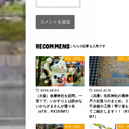
RECOMMEND
神社（関西）
神社（
2020.08.04
2022.01.12
（大阪）坐摩神社を訪問。一
（兵庫）生田神社の裔神
宮？で、いかすりとは読めな
戸八社巡りのまとめ。２
いからざまさんが通り名
千歩超の工程！寄り道も
（α7Ⅲ、RX100M7）
てご紹介します！！（RX
M7）
神社（関西）
神社（